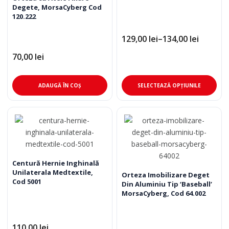
Degete, MorsaCyberg Cod
fi
fi
120.222
alese
ale
în
în
129,00
lei
–
134,00
lei
Interval
pagina
pag
de
70,00
lei
produsului.
pro
prețuri:
129,00 lei
până
Ace
la
ADAUGĂ ÎN COȘ
SELECTEAZĂ OPȚIUNILE
134,00 lei
pro
are
mai
mul
varia
Opț
pot
Centură Hernie Inghinală
Unilaterala Medtextile,
fi
Orteza Imobilizare Deget
Cod 5001
Din Aluminiu Tip ‘Baseball’
ale
MorsaCyberg, Cod 64.002
în
pag
pro
110,00
lei