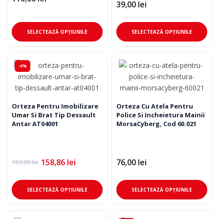
39,00
lei
Acest
Ace
SELECTEAZĂ OPȚIUNILE
SELECTEAZĂ OPȚIUNILE
produs
pro
are
are
mai
mai
-6%
multe
mul
variații.
varia
Opțiunile
Opț
pot
pot
Orteza Pentru Imobilizare
Orteza Cu Atela Pentru
Umar Si Brat Tip Dessault
Police Si Incheietura Mainii
fi
fi
Antar AT04001
MorsaCyberg, Cod 60.021
alese
ale
în
în
pagina
pag
158,86
lei
76,00
lei
produsului.
pro
169,00
lei
Prețul
Prețul
inițial
curent
a
este:
Acest
Ace
fost:
158,86 lei.
SELECTEAZĂ OPȚIUNILE
SELECTEAZĂ OPȚIUNILE
169,00 lei.
produs
pro
are
are
mai
mai