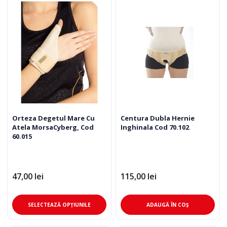
Orteza Degetul Mare Cu
Centura Dubla Hernie
Atela MorsaCyberg, Cod
Inghinala Cod 70.102
60.015
47,00
lei
115,00
lei
Acest
SELECTEAZĂ OPȚIUNILE
ADAUGĂ ÎN COȘ
produs
are