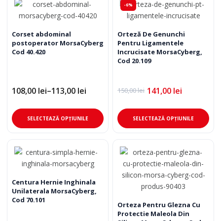
-6%
multe
mul
variații.
varia
Opțiunile
Opț
Corset abdominal
Orteză De Genunchi
postoperator MorsaCyberg
Pentru Ligamentele
pot
pot
Cod 40.420
Incrucisate MorsaCyberg,
fi
fi
Cod 20.109
alese
ale
în
în
108,00
lei
–
113,00
lei
141,00
lei
pagina
pag
150,00
lei
Interval
Prețul
Prețul
de
inițial
curent
produsului.
pro
prețuri:
a
este:
Acest
Ace
108,00 lei
fost:
141,00 lei.
SELECTEAZĂ OPȚIUNILE
SELECTEAZĂ OPȚIUNILE
până
150,00 lei.
produs
pro
la
are
are
113,00 lei
mai
mai
multe
mul
variații.
varia
Opțiunile
Opț
Centura Hernie Inghinala
Unilaterala MorsaCyberg,
pot
pot
Cod 70.101
fi
fi
Orteza Pentru Glezna Cu
Protectie Maleola Din
alese
ale