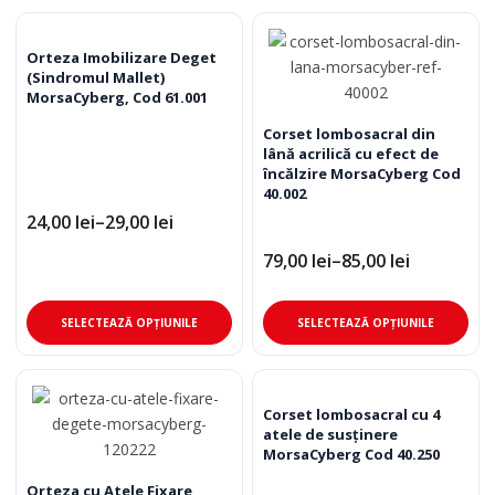
are
mai
multe
Orteza Imobilizare Deget
(Sindromul Mallet)
variații.
MorsaCyberg, Cod 61.001
Opțiunile
pot
Corset lombosacral din
lână acrilică cu efect de
fi
încălzire MorsaCyberg Cod
alese
40.002
în
24,00
lei
–
29,00
lei
Interval
pagina
de
79,00
lei
–
85,00
lei
produsului.
prețuri:
Interval
24,00 lei
de
până
prețuri:
Acest
Ace
la
79,00 lei
SELECTEAZĂ OPȚIUNILE
SELECTEAZĂ OPȚIUNILE
29,00 lei
până
produs
pro
la
are
are
85,00 lei
mai
mai
multe
mul
Corset lombosacral cu 4
atele de susținere
variații.
varia
MorsaCyberg Cod 40.250
Opțiunile
Opț
pot
pot
Orteza cu Atele Fixare