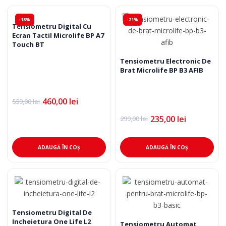
-18%
-21%
Tensiometru Digital Cu
Ecran Tactil Microlife BP A7
Touch BT
Tensiometru Electronic De
Brat Microlife BP B3 AFIB
460,00
lei
559,00
lei
Prețul
Prețul
inițial
curent
235,00
lei
299,00
lei
a
este:
Prețul
Prețul
fost:
460,00 lei.
inițial
curent
559,00 lei.
a
este:
fost:
235,00 lei.
ADAUGĂ ÎN COȘ
ADAUGĂ ÎN COȘ
299,00 lei.
Tensiometru Digital De
Incheietura One Life L2
Tensiometru Automat