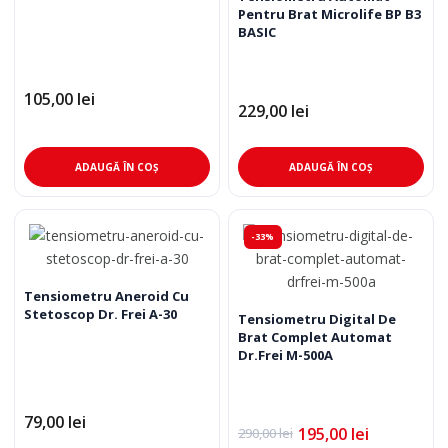
Pentru Brat Microlife BP B3
BASIC
105,00
lei
229,00
lei
ADAUGĂ ÎN COȘ
ADAUGĂ ÎN COȘ
-33%
Tensiometru Aneroid Cu
Stetoscop Dr. Frei A-30
Tensiometru Digital De
Brat Complet Automat
Dr.Frei M-500A
79,00
lei
195,00
lei
290,00
lei
Prețul
Prețul