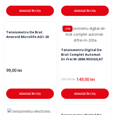
inițial
curent
a
este:
fost:
195,00 lei.
ADAUGĂ ÎN COȘ
ADAUGĂ ÎN COȘ
290,00 lei.
-27%
Tensiometru De Brat
Aneroid Microlife AG1-20
Tensiometru Digital De
Brat Complet Automat
Dr.Frei M-200A RESIGILAT
99,00
lei
149,00
lei
205,00
lei
Prețul
Prețul
inițial
curent
a
este:
fost:
149,00 lei.
ADAUGĂ ÎN COȘ
ADAUGĂ ÎN COȘ
205,00 lei.
Tensiometru Digital De