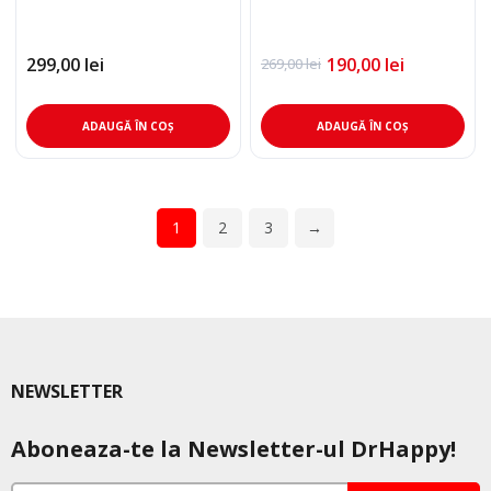
299,00
lei
190,00
lei
269,00
lei
Prețul
Prețul
inițial
curent
a
este:
fost:
190,00 lei.
ADAUGĂ ÎN COȘ
ADAUGĂ ÎN COȘ
269,00 lei.
1
2
3
→
NEWSLETTER
Aboneaza-te la Newsletter-ul DrHappy!