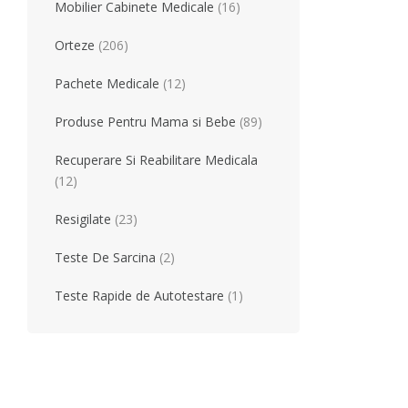
Produse Pentru Mama Si Bebe
Consumabile
Mobilier Cabinete Medicale
(16)
Orteze
(206)
Teste Rapide De Autotestare
Resigilate
Pachete Medicale
(12)
Produse Pentru Mama si Bebe
(89)
Recuperare Si Reabilitare Medicala
(12)
Resigilate
(23)
Teste De Sarcina
(2)
Teste Rapide de Autotestare
(1)