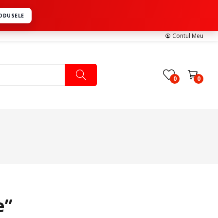
RODUSELE
Contul Meu
0
0
Pachete Medicale
Pachete Ingrijire Medicala
Pachete Cardiologie
e”