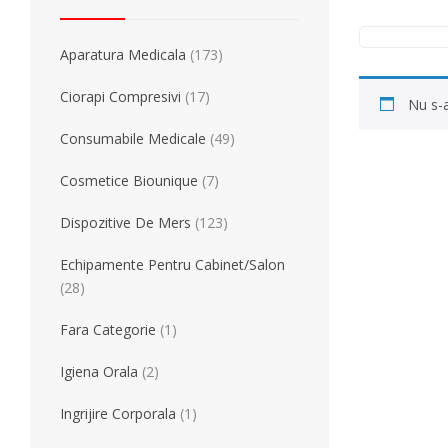
Simulatoare
Orteze Pentru
Electromiografe
Orteze Pentru
Aparatura Medicala
(173)
Pompe Infuzie
Accesorii Med
Tratament
Tensiometre
Ciorapi Compresivi
(17)
Nu s-a
Talonete
Aparate Aerosoli
Consumabile Medicale
(49)
Unitate Aspiratie
Pulsoximetre
Cosmetice Biounique
(7)
Cantare Digitale
Dispozitive De Mers
(123)
Stetoscoape
Termometre
Echipamente Pentru Cabinet/Salon
Pompe de San
(28)
Aparate de Masaj
Fara Categorie
(1)
Accesorii
Igiena Orala
(2)
Echipamente Pentru Cabinet/Salon
Recuperare S
Ingrijire Corporala
(1)