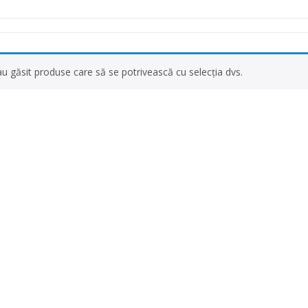
 Picior
Scaune De Baie
 Copii
Scaune Cu Toaleta
icale Pentru Recuperare Si
Rolatoare
Fotolii Rulante
u găsit produse care să se potrivească cu selecția dvs.
Rampe
Accesorii Dispozitive
i Reabilitare Medicala
Mobilier Cabinete Medicale