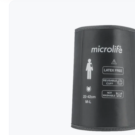
Tratament
Tensiometre
Talonete
Aparate Aerosoli
Unitate Aspiratie
Pulsoximetre
Cantare Digitale
Stetoscoape
Termometre
Pompe de San
Aparate de Masaj
Accesorii
Echipamente Pentru Cabinet/Salon
Recuperare S
Produse Pentru Mama Si Bebe
Consumabile