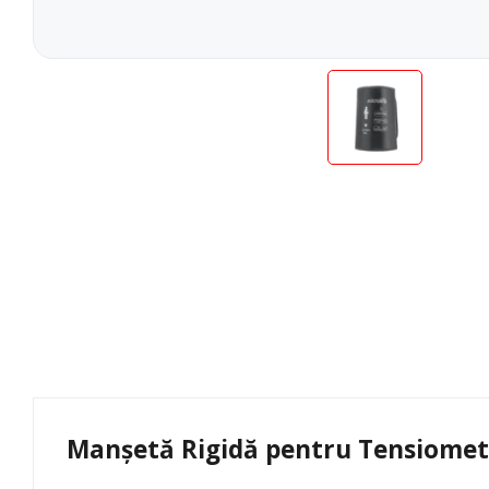
Teste Rapide De Autotestare
Resigilate
Manșetă Rigidă pentru Tensiomet