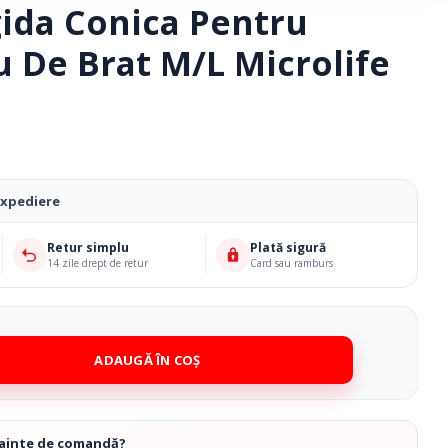
ida Conica Pentru
 De Brat M/L Microlife
expediere
Retur simplu
Plată sigură
14 zile drept de retur
Card sau ramburs
Ciorapi Compresivi
ADAUGĂ ÎN COȘ
Cosmetice Biounique
înainte de comandă?