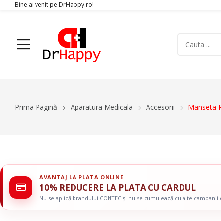
Bine ai venit pe DrHappy.ro!
Acasa
Produse
Despre Noi
Articole
Conta
Prima Pagină
Aparatura Medicala
Accesorii
Manseta R
Aparatura Medicala
Orteze
Glucometre si teste de glicemie
Gulere Cervic
Ecografe
Orteze Pent
Monitoare Functii Vitale
Orteze Pentru
AVANTAJ LA PLATA ONLINE
Electrocardiografe
Orteze Pentr
10% REDUCERE LA PLATA CU CARDUL
Simulatoare
Orteze Pentru
Nu se aplică brandului CONTEC și nu se cumulează cu alte campanii
Electromiografe
Orteze Pentru
Pompe Infuzie
Accesorii Med