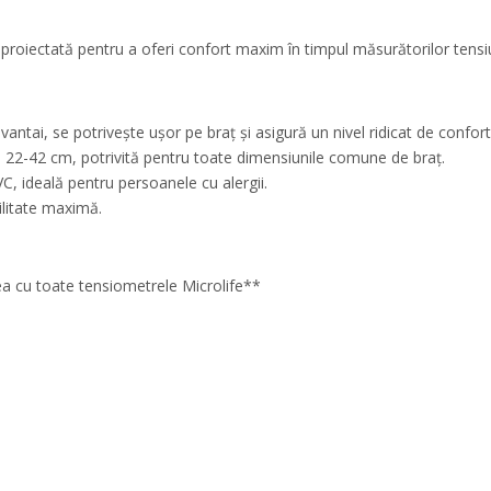
roiectată pentru a oferi confort maxim în timpul măsurătorilor tensiun
tai, se potrivește ușor pe braț și asigură un nivel ridicat de confort
e 22-42 cm, potrivită pentru toate dimensiunile comune de braț.
C, ideală pentru persoanele cu alergii.
litate maximă.
ea cu toate tensiometrele Microlife**