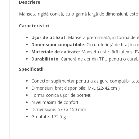
Descriere:
Manșeta rigidă conică, cu o gamă largă de dimensiuni, este p
Caracteristici:
Ușor de utilizat:
Manșeta preformată, în formă de evan
Dimensiuni compatibile:
Circumferință de braț într
Materiale de calitate:
Manșeta este fără latex și PV
Durabilitate:
Cameră de aer din TPU pentru o durabi
Specificații:
Conector suplimentar pentru a asigura compatibilitat
Dimensiuni braț disponibile: M-L (22-42 cm )
Formă conică ușor de potrivit
Nivel maxim de confort
Dimensiune: 670 x 150 mm
Greutate: 172.5 g