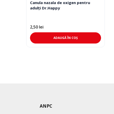
Canula nazala de oxigen pentru
pot
adulți Dr.Happy
fi
alese
în
2,50
lei
pagina
produsului.
ADAUGĂ ÎN COȘ
ANPC