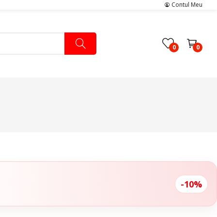
Contul Meu
0
0
Pachete Medicale
Pachete Ingrijire Medicala
Pachete Cardiologie
-10%