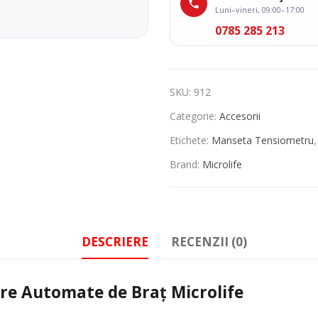
Luni–vineri, 09:00–17:00
0785 285 213
SKU:
912
Categorie:
Accesorii
Etichete:
Manseta Tensiometru
Brand:
Microlife
DESCRIERE
RECENZII (0)
re Automate de Braț Microlife