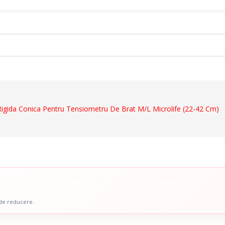
ct
igida Conica Pentru Tensiometru De Brat M/L Microlife (22-42 Cm)
Dispozitive De Mers
ale
Cadre De Mers
ru Abdomen
Carje
 Coloana Vertebrala
Bastoane
u Mana
Inaltatoare WC
 Picior
Scaune De Baie
 de reducere.
 Copii
Scaune Cu Toaleta
icale Pentru Recuperare Si
Rolatoare