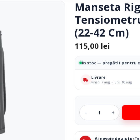
Manseta Rig
Fotolii Rulante
Tensiometru
Rampe
Accesorii Dispozitive
(22-42 Cm)
115,00
lei
În stoc — pregătit pentru 
Livrare
vineri, 7 aug. - luni, 10 aug.
i Reabilitare Medicala
Mobilier Cabinete Medicale
 Medicale
Ingrijire Corporala
Ai nevoie de ajutor 