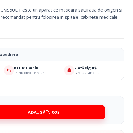
c CMS50Q1 este un aparat ce masoara saturatia de oxigen si
te recomandat pentru folosirea in spitale, cabinete medicale
expediere
Retur simplu
Plată sigură
14 zile drept de retur
Card sau ramburs
Ciorapi Compresivi
ADAUGĂ ÎN COȘ
Cosmetice Biounique