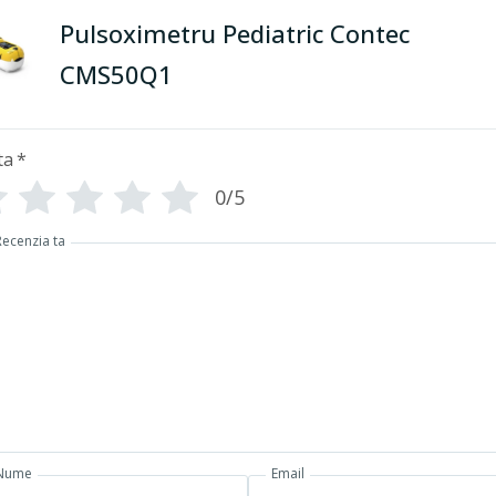
Pulsoximetru Pediatric Contec
CMS50Q1
ta
*
0/5
Recenzia ta
Nume
Email