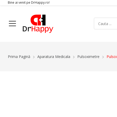
Bine ai venit pe DrHappy.ro!
Acasa
Produse
Despre Noi
Articole
Conta
Prima Pagină
Aparatura Medicala
Pulsoximetre
Pulso
Aparatura Medicala
Orteze
Glucometre si teste de glicemie
Gulere Cervic
Ecografe
Orteze Pent
Monitoare Functii Vitale
Orteze Pentru
Electrocardiografe
Orteze Pentr
Simulatoare
Orteze Pentru
Electromiografe
Orteze Pentru
Pompe Infuzie
Accesorii Med