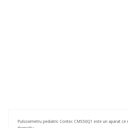
Teste Rapide De Autotestare
Resigilate
Pulsoximetru pediatric Contec CMS50Q1 este un aparat ce mas
domiciliu.