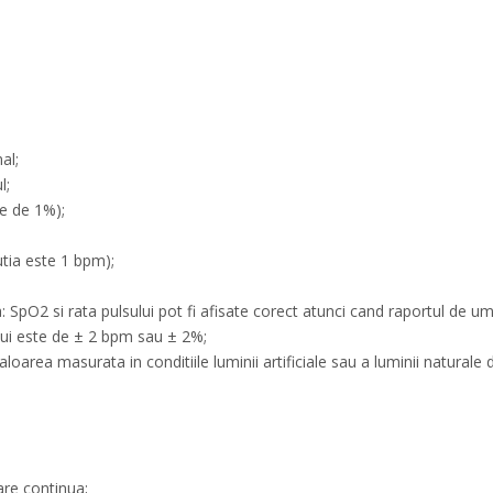
al;
l;
e de 1%);
ia este 1 bpm);
SpO2 si rata pulsului pot fi afisate corect atunci cand raportul de um
lui este de ± 2 bpm sau ± 2%;
loarea masurata in conditiile luminii artificiale sau a luminii naturale
are continua;