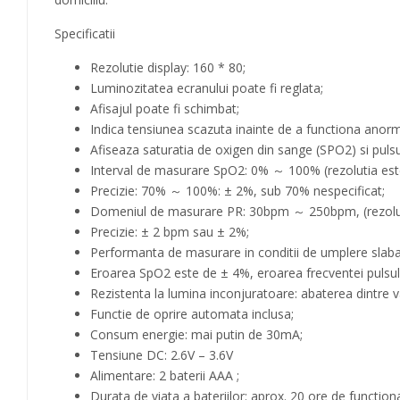
Specificatii
Rezolutie display: 160 * 80;
Luminozitatea ecranului poate fi reglata;
Afisajul poate fi schimbat;
Indica tensiunea scazuta inainte de a functiona anorm
Afiseaza saturatia de oxigen din sange (SPO2) si pulsu
Interval de masurare SpO2: 0% ～ 100% (rezolutia est
Precizie: 70% ～ 100%: ± 2%, sub 70% nespecificat;
Domeniul de masurare PR: 30bpm ～ 250bpm, (rezolut
Precizie: ± 2 bpm sau ± 2%;
Performanta de masurare in conditii de umplere slaba: 
Eroarea SpO2 este de ± 4%, eroarea frecventei pulsu
Rezistenta la lumina inconjuratoare: abaterea dintre va
Functie de oprire automata inclusa;
Consum energie: mai putin de 30mA;
Tensiune DC: 2.6V – 3.6V
Alimentare: 2 baterii AAA ;
Durata de viata a bateriilor: aprox. 20 ore de function