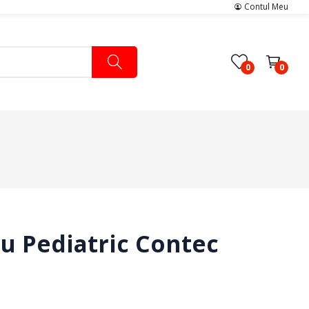
Contul Meu
0
0
Pachete Medicale
Pachete Ingrijire Medicala
Pachete Cardiologie
u Pediatric Contec