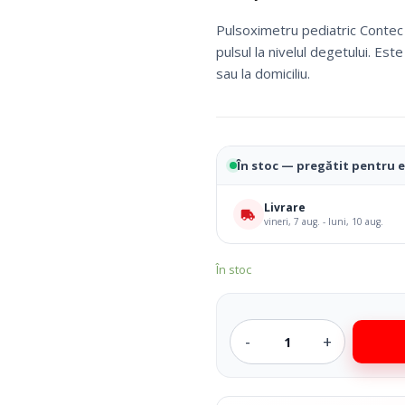
Fotolii Rulante
Pulsoximetru pediatric Conte
Rampe
pulsul la nivelul degetului. Es
Accesorii Dispozitive
sau la domiciliu.
În stoc — pregătit pentru 
Livrare
vineri, 7 aug. - luni, 10 aug.
În stoc
i Reabilitare Medicala
Mobilier Cabinete Medicale
 Medicale
Ingrijire Corporala