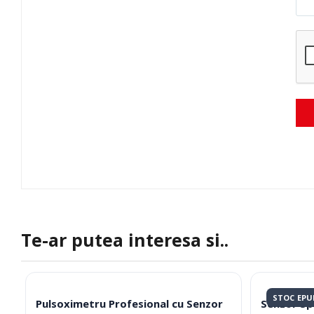
Te-ar putea interesa si..
STOC EPU
Pulsoximetru Profesional cu Senzor
Senzor SpO