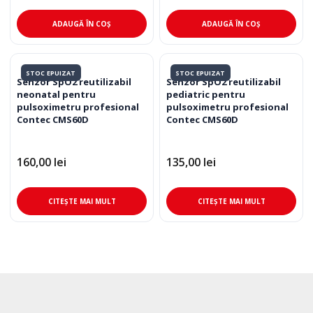
inițial
curent
a
este:
fost:
750,00 lei.
ADAUGĂ ÎN COȘ
ADAUGĂ ÎN COȘ
850,00 lei.
STOC EPUIZAT
STOC EPUIZAT
Senzor SpO2 reutilizabil
Senzor SpO2 reutilizabil
neonatal pentru
pediatric pentru
pulsoximetru profesional
pulsoximetru profesional
Contec CMS60D
Contec CMS60D
160,00
lei
135,00
lei
CITEȘTE MAI MULT
CITEȘTE MAI MULT