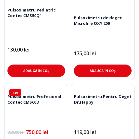
Pulsoximetru Pediatric
Contec CMS50Q1
Pulsoximetru de deget
Microlife OXY 200
130,00
lei
175,00
lei
ADAUGĂ ÎN COȘ
ADAUGĂ ÎN COȘ
-12%
Pulsoximetru Profesional
Pulsoximetru Pentru Deget
Contec CMS60D
Dr.Happy
750,00
lei
119,00
lei
850,00
lei
Prețul
Prețul