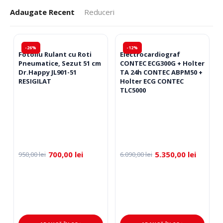
Adaugate Recent
Reduceri
-26%
-12%
Fotoliu Rulant cu Roti
Electrocardiograf
Pneumatice, Sezut 51 cm
CONTEC ECG300G + Holter
Dr.Happy JL901-51
TA 24h CONTEC ABPM50 +
RESIGILAT
Holter ECG CONTEC
TLC5000
700,00
lei
5.350,00
lei
950,00
lei
6.090,00
lei