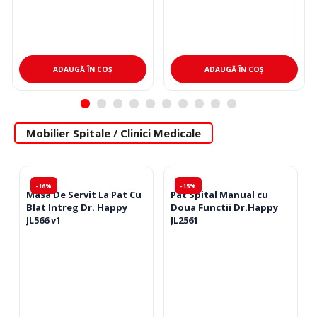
ADAUGĂ ÎN COȘ
ADAUGĂ ÎN COȘ
Mobilier Spitale / Clinici Medicale
-16%
-15%
Masa De Servit La Pat Cu
Pat Spital Manual cu
Blat Intreg Dr. Happy
Doua Functii Dr.Happy
JL566 v1
JL2561