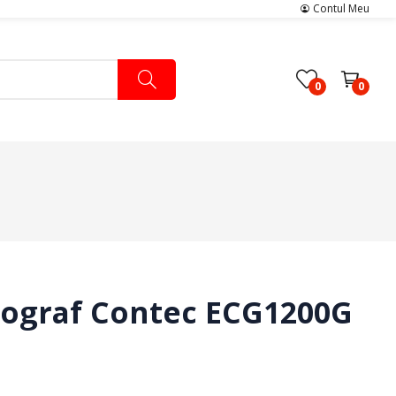
Contul Meu
0
0
Pachete Medicale
Pachete Ingrijire Medicala
Pachete Cardiologie
iograf Contec ECG1200G
i