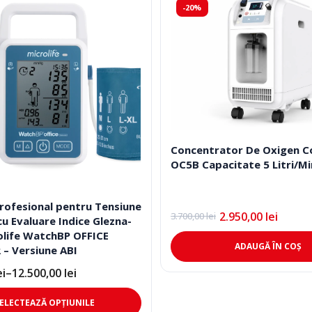
-20%
Concentrator De Oxigen C
OC5B Capacitate 5 Litri/M
rofesional pentru Tensiune
2.950,00
lei
3.700,00
lei
Prețul
Prețul
cu Evaluare Indice Glezna-
inițial
curent
olife WatchBP OFFICE
a
este:
ADAUGĂ ÎN COȘ
– Versiune ABI
fost:
2.950,00 lei.
3.700,00 lei.
ei
–
12.500,00
lei
Acest
ELECTEAZĂ OPȚIUNILE
i
produs