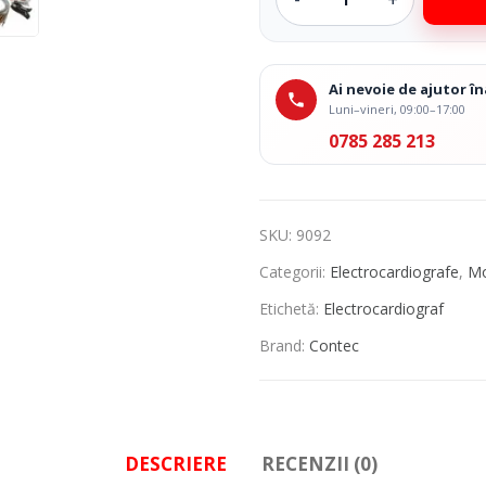
Ai nevoie de ajutor 
Luni–vineri, 09:00–17:00
0785 285 213
SKU:
9092
Categorii:
Electrocardiografe
,
Mo
Etichetă:
Electrocardiograf
Brand:
Contec
DESCRIERE
RECENZII (0)