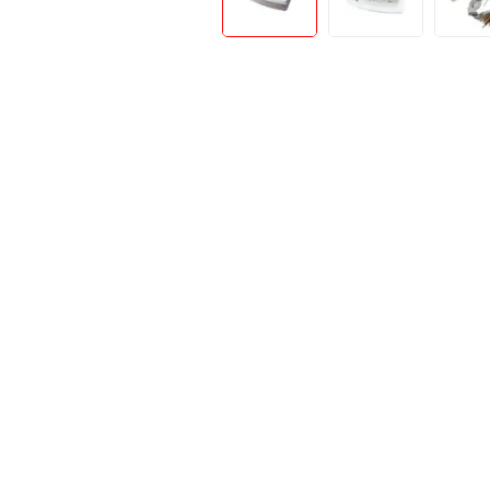
Teste Rapide De Autotestare
Resigilate