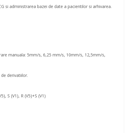
 si administrarea bazei de date a pacientilor si arhivarea.
gistrare manuala: 5mm/s, 6,25 mm/s, 10mm/s, 12,5mm/s,
e derivatiilor.
5), S (V1), R (V5)+S (V1)