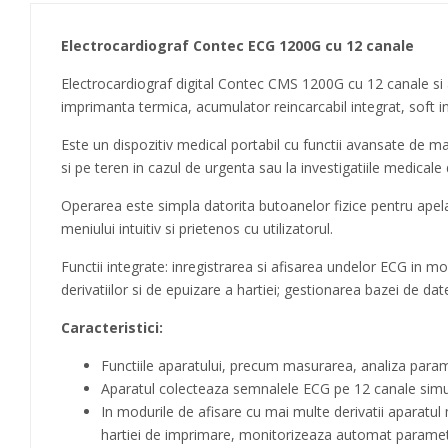
Electrocardiograf Contec ECG 1200G cu 12 canale
Electrocardiograf digital Contec CMS 1200G cu 12 canale si a
imprimanta termica, acumulator reincarcabil integrat, soft i
Este un dispozitiv medical portabil cu functii avansate de mas
si pe teren in cazul de urgenta sau la investigatiile medical
Operarea este simpla datorita butoanelor fizice pentru apelare
meniului intuitiv si prietenos cu utilizatorul.
Functii integrate: inregistrarea si afisarea undelor ECG in
derivatiilor si de epuizare a hartiei; gestionarea bazei de da
Caracteristici:
Functiile aparatului, precum masurarea, analiza parame
Aparatul colecteaza semnalele ECG pe 12 canale simul
In modurile de afisare cu mai multe derivatii aparatul
hartiei de imprimare, monitorizeaza automat parametr