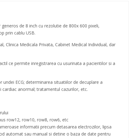
 generos de 8 inch cu rezolutie de 800x 600 pixeli,
top prin cablu USB.
al, Clinica Medicala Privata, Cabinet Medical Individual, dar
ctil ce permite inregistrarea cu usurinata a pacientilor si a
r undei ECG; determinarea situatiilor de decuplare a
ui cardiac anormal; tratamentul cazurilor, etc.
rului
tmus row12, row10, row8, row6, etc
 numeroase informatii precum detasarea electrozilor, lipsa
 mod automat sau manual si detine o baza de date pentru