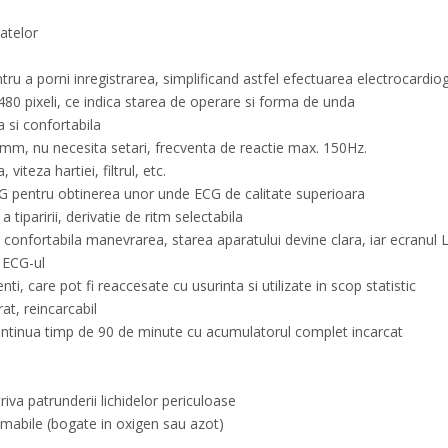
datelor
ru a porni inregistrarea, simplificand astfel efectuarea electrocardi
 480 pixeli, ce indica starea de operare si forma de unda
 si confortabila
mm, nu necesita setari, frecventa de reactie max. 150Hz.
viteza hartiei, filtrul, etc.
EMG pentru obtinerea unor unde ECG de calitate superioara
tiparirii, derivatie de ritm selectabila
i confortabila manevrarea, starea aparatului devine clara, iar ecranul 
 ECG-ul
, care pot fi reaccesate cu usurinta si utilizate in scop statistic
at, reincarcabil
 continua timp de 90 de minute cu acumulatorul complet incarcat
iva patrunderii lichidelor periculoase
amabile (bogate in oxigen sau azot)