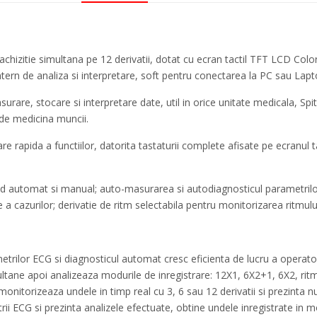
chizitie simultana pe 12 derivatii, dotat cu ecran tactil TFT LCD Color
ntern de analiza si interpretare, soft pentru conectarea la PC sau Lap
urare, stocare si interpretare date, util in orice unitate medicala, Spit
e de medicina muncii.
 rapida a functiilor, datorita tastaturii complete afisate pe ecranul ta
 mod automat si manual; auto-masurarea si autodiagnosticul parametrilo
te a cazurilor; derivatie de ritm selectabila pentru monitorizarea ritmul
trilor ECG si diagnosticul automat cresc eficienta de lucru a operato
tane apoi analizeaza modurile de inregistrare: 12X1, 6X2+1, 6X2, ri
 monitorizeaza undele in timp real cu 3, 6 sau 12 derivatii si prezinta
ii ECG si prezinta analizele efectuate, obtine undele inregistrate in