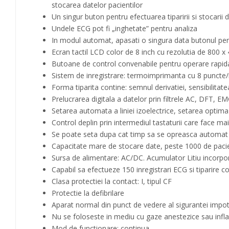
stocarea datelor pacientilor
Un singur buton pentru efectuarea tiparirii si stocarii 
Undele ECG pot fi „inghetate” pentru analiza
In modul automat, apasati o singura data butonul pent
Ecran tactil LCD color de 8 inch cu rezolutia de 800 x
Butoane de control convenabile pentru operare rapida
Sistem de inregistrare: termoimprimanta cu 8 puncte/
Forma tiparita contine: semnul derivatiei, sensibilitatea, 
Prelucrarea digitala a datelor prin filtrele AC, DFT, 
Setarea automata a liniei izoelectrice, setarea optima a 
Control deplin prin intermediul tastaturii care face ma
Se poate seta dupa cat timp sa se opreasca automat
Capacitate mare de stocare date, peste 1000 de pacienti
Sursa de alimentare: AC/DC. Acumulator Litiu incorpor
Capabil sa efectueze 150 inregistrari ECG si tiparire
Clasa protectiei la contact: I, tipul CF
Protectie la defibrilare
Aparat normal din punct de vedere al sigurantei impotr
Nu se foloseste in mediu cu gaze anestezice sau infl
Mod de functionare: continua