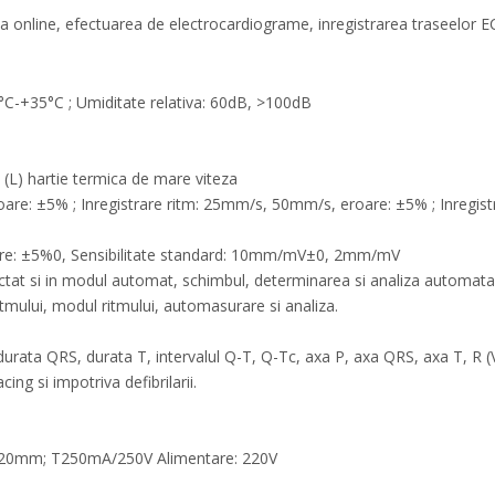
 online, efectuarea de electrocardiograme, inregistrarea traseelor ECG
°C-+35°C ; Umiditate relativa: 60dB, >100dB
m (L) hartie termica de mare viteza
eroare: ±5% ; Inregistrare ritm: 25mm/s, 50mm/s, eroare: ±5% ; Inre
eroare: ±5%0, Sensibilitate standard: 10mm/mV±0, 2mm/mV
ctat si in modul automat, schimbul, determinarea si analiza automata d
itmului, modul ritmului, automasurare si analiza.
durata QRS, durata T, intervalul Q-T, Q-Tc, axa P, axa QRS, axa T, R (V
cing si impotriva defibrilarii.
 φ5×20mm; T250mA/250V Alimentare: 220V