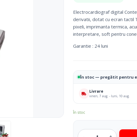
a
este:
fost:
4.180,00 lei.
Fotolii Rulante
Electrocardiograf digital Cont
4.540,00 lei.
Rampe
derivatii, dotat cu ecran tact
Accesorii Dispozitive
pixeli, imprimanta termica, acum
interpretare, soft pentru cone
Garantie : 24 luni
În stoc — pregătit pentru 
Livrare
vineri, 7 aug. - luni, 10 aug.
i Reabilitare Medicala
Mobilier Cabinete Medicale
În stoc
 Medicale
Ingrijire Corporala