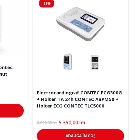
-12%
ontec
inut
Electrocardiograf CONTEC ECG300G
+ Holter TA 24h CONTEC ABPM50 +
Holter ECG CONTEC TLC5000
5.350,00
lei
6.090,00
lei
Prețul
Prețul
inițial
curent
a
este:
ADAUGĂ ÎN COȘ
fost:
5.350,00 lei.