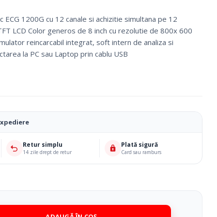
ec ECG 1200G cu 12 canale si achizitie simultana pe 12
il TFT LCD Color generos de 8 inch cu rezolutie de 800x 600
ulator reincarcabil integrat, soft intern de analiza si
ctarea la PC sau Laptop prin cablu USB
expediere
Retur simplu
Plată sigură
14 zile drept de retur
Card sau ramburs
Ciorapi Compresivi
Cosmetice Biounique
ADAUGĂ ÎN COȘ