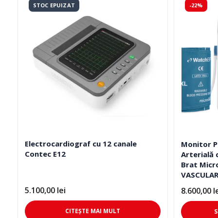
STOC EPUIZAT
-22%
Electrocardiograf cu 12 canale
Monitor P
Contec E12
Arterială 
Brat Micr
VASCULAR 
5.100,00
lei
8.600,00
l
Interval
de
prețuri:
CITEȘTE MAI MULT
S
8.600,00 le