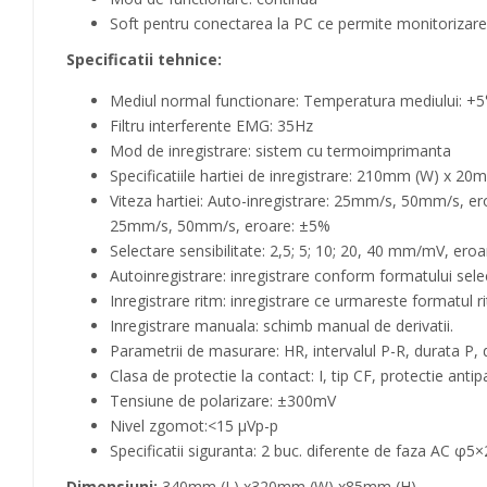
Soft pentru conectarea la PC ce permite monitorizarea
Specificatii tehnice:
Mediul normal functionare: Temperatura mediului: +5
Filtru interferente EMG: 35Hz
Mod de inregistrare: sistem cu termoimprimanta
Specificatiile hartiei de inregistrare: 210mm (W) x 20
Viteza hartiei: Auto-inregistrare: 25mm/s, 50mm/s, 
25mm/s, 50mm/s, eroare: ±5%
Selectare sensibilitate: 2,5; 5; 10; 20, 40 mm/mV, 
Autoinregistrare: inregistrare conform formatului sele
Inregistrare ritm: inregistrare ce urmareste formatul r
Inregistrare manuala: schimb manual de derivatii.
Parametrii de masurare: HR, intervalul P-R, durata P, 
Clasa de protectie la contact: I, tip CF, protectie antipa
Tensiune de polarizare: ±300mV
Nivel zgomot:<15 μVp-p
Specificatii siguranta: 2 buc. diferente de faza AC
Dimensiuni:
340mm (L) x320mm (W) x85mm (H)