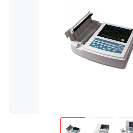
Tratament
Tensiometre
Talonete
Aparate Aerosoli
Unitate Aspiratie
Pulsoximetre
Cantare Digitale
Stetoscoape
Termometre
Pompe de San
Aparate de Masaj
Accesorii
Echipamente Pentru Cabinet/Salon
Recuperare S
Produse Pentru Mama Si Bebe
Consumabile