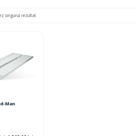
 Picior
Scaune De Baie
 Copii
Scaune Cu Toaleta
ez singurul rezultat
icale Pentru Recuperare Si
Rolatoare
Fotolii Rulante
Rampe
Accesorii Dispozitive
id-Man
i Reabilitare Medicala
Mobilier Cabinete Medicale