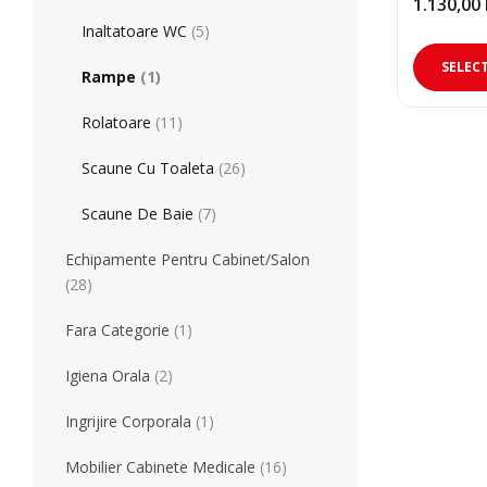
Produse Pentru Mama Si Bebe
Consumabile
1.130,00
Interval
de
Inaltatoare WC
(5)
prețuri:
1.130,00 
SELEC
Teste Rapide De Autotestare
Resigilate
Rampe
(1)
până
la
1.369,00 
Rolatoare
(11)
Scaune Cu Toaleta
(26)
Scaune De Baie
(7)
Echipamente Pentru Cabinet/Salon
(28)
Fara Categorie
(1)
Igiena Orala
(2)
Ingrijire Corporala
(1)
Mobilier Cabinete Medicale
(16)