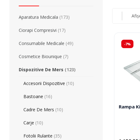
Simulatoare
Orteze Pentru
Electromiografe
Orteze Pentru
Afiș
Aparatura Medicala
(173)
Pompe Infuzie
Accesorii Med
Tratament
Tensiometre
Ciorapi Compresivi
(17)
Talonete
Aparate Aerosoli
Consumabile Medicale
(49)
-7%
Unitate Aspiratie
Pulsoximetre
Cosmetice Biounique
(7)
Cantare Digitale
Dispozitive De Mers
(123)
Stetoscoape
Termometre
Accesorii Dispozitive
(10)
Pompe de San
Aparate de Masaj
Bastoane
(16)
Accesorii
Rampa K
Cadre De Mers
(10)
Echipamente Pentru Cabinet/Salon
Recuperare S
Carje
(10)
Fotolii Rulante
(35)