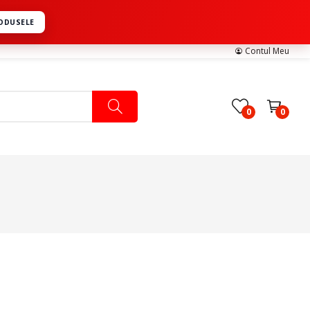
RODUSELE
Contul Meu
0
0
Pachete Medicale
Pachete Ingrijire Medicala
Pachete Cardiologie