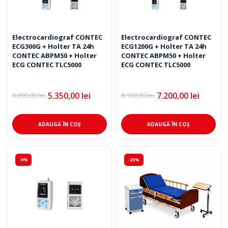
Electrocardiograf CONTEC
Electrocardiograf CONTEC
ECG300G + Holter TA 24h
ECG1200G + Holter TA 24h
CONTEC ABPM50 + Holter
CONTEC ABPM50 + Holter
ECG CONTEC TLC5000
ECG CONTEC TLC5000
5.350,00
lei
7.200,00
lei
6.090,00
lei
8.160,00
lei
Prețul
Prețul
Prețul
Prețul
inițial
curent
inițial
curent
a
este:
a
este:
fost:
5.350,00 lei.
fost:
7.200,00 lei.
ADAUGĂ ÎN COȘ
ADAUGĂ ÎN COȘ
6.090,00 lei.
8.160,00 lei.
-9%
-20%