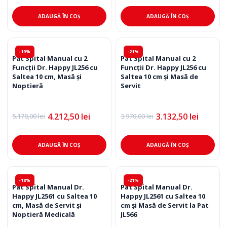
a
este:
a
este:
fost:
5.657,00 lei.
fost:
5.404,50 lei.
ADAUGĂ ÎN COȘ
ADAUGĂ ÎN COȘ
7.270,00 lei.
6.910,00 lei.
-19%
-21%
Pat Spital Manual cu 2
Pat Spital Manual cu 2
Funcții Dr. Happy JL256 cu
Funcții Dr. Happy JL256 cu
Saltea 10 cm, Masă și
Saltea 10 cm și Masă de
Noptieră
Servit
4.212,50
lei
3.132,50
lei
5.170,00
lei
3.970,00
lei
Prețul
Prețul
Prețul
Prețul
inițial
curent
inițial
curent
a
este:
a
este:
fost:
4.212,50 lei.
fost:
3.132,50 lei.
ADAUGĂ ÎN COȘ
ADAUGĂ ÎN COȘ
5.170,00 lei.
3.970,00 lei.
-18%
-21%
Pat Spital Manual Dr.
Pat Spital Manual Dr.
Happy JL2561 cu Saltea 10
Happy JL2561 cu Saltea 10
cm, Masă de Servit și
cm și Masă de Servit la Pat
Noptieră Medicală
JL566