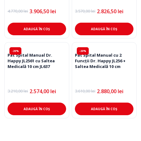
3.906,50
lei
2.826,50
lei
4.770,00
lei
3.570,00
lei
Prețul
Prețul
Prețul
Prețul
inițial
curent
inițial
curent
a
este:
a
este:
fost:
3.906,50 lei.
fost:
2.826,50 lei.
ADAUGĂ ÎN COȘ
ADAUGĂ ÎN COȘ
4.770,00 lei.
3.570,00 lei.
-20%
-20%
Pat Spital Manual Dr.
Pat Spital Manual cu 2
Happy JL2561 cu Saltea
Funcții Dr. Happy JL256 +
Medicală 10 cm JL637
Saltea Medicală 10 cm
2.574,00
lei
2.880,00
lei
3.210,00
lei
3.610,00
lei
Prețul
Prețul
Prețul
Prețul
inițial
curent
inițial
curent
a
este:
a
este:
fost:
2.574,00 lei.
fost:
2.880,00 lei.
ADAUGĂ ÎN COȘ
ADAUGĂ ÎN COȘ
3.210,00 lei.
3.610,00 lei.