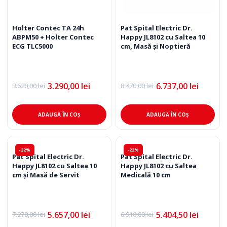
Holter Contec TA 24h
Pat Spital Electric Dr.
ABPM50 + Holter Contec
Happy JL8102 cu Saltea 10
ECG TLC5000
cm, Masă și Noptieră
3.290,00
lei
6.737,00
lei
3.620,00
lei
8.470,00
lei
Prețul
Prețul
Prețul
Prețul
inițial
curent
inițial
curent
a
este:
a
este:
fost:
3.290,00 lei.
fost:
6.737,00 lei.
ADAUGĂ ÎN COȘ
ADAUGĂ ÎN COȘ
3.620,00 lei.
8.470,00 lei.
-22%
-22%
Pat Spital Electric Dr.
Pat Spital Electric Dr.
Happy JL8102 cu Saltea 10
Happy JL8102 cu Saltea
cm și Masă de Servit
Medicală 10 cm
5.657,00
lei
5.404,50
lei
7.270,00
lei
6.910,00
lei
Prețul
Prețul
Prețul
Prețul
inițial
curent
inițial
curent