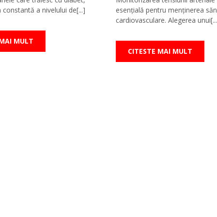
constantă a nivelului de[...]
esențială pentru menținerea sănă
cardiovasculare. Alegerea unui[...
 MAI MULT
CITESTE MAI MULT