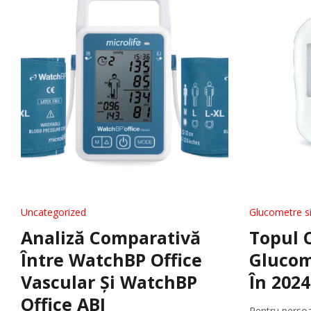
Tratament
Tensiometre
Talonete
Aparate Aerosoli
Unitate Aspiratie
Pulsoximetre
Cantare Digitale
Stetoscoape
Termometre
Pompe de San
Aparate de Masaj
Accesorii
Uncategorized
Glucometre si
Echipamente Pentru Cabinet/Salon
Recuperare S
Analiză Comparativă
Topul 
Între WatchBP Office
Glucom
Produse Pentru Mama Si Bebe
Consumabile
Vascular Și WatchBP
În 2024
Office ABI
Pentru persoa