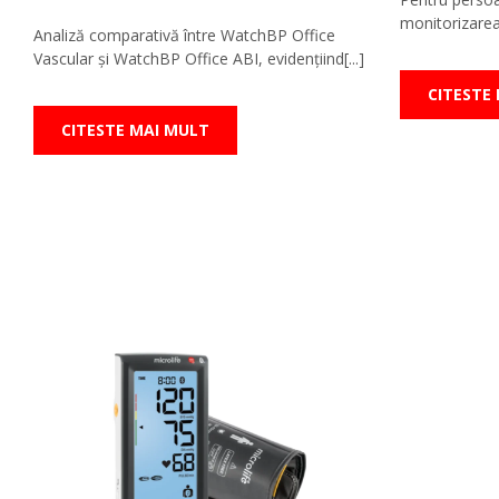
Teste Rapide De Autotestare
Resigilate
monitorizarea 
Analiză comparativă între WatchBP Office
Vascular și WatchBP Office ABI, evidențiind[...]
CITESTE
CITESTE MAI MULT