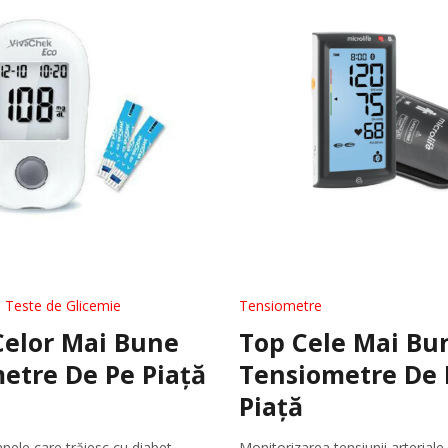
Fotolii Rulante
Rampe
Accesorii Dispozitive
 Teste de Glicemie
Tensiometre
i Reabilitare Medicala
Mobilier Cabinete Medicale
Celor Mai Bune
Top Cele Mai Bu
etre De Pe Piață
Tensiometre De 
 Medicale
Ingrijire Corporala
Piață
nele care trăiesc cu diabet,
Monitorizarea tensiunii arteriale