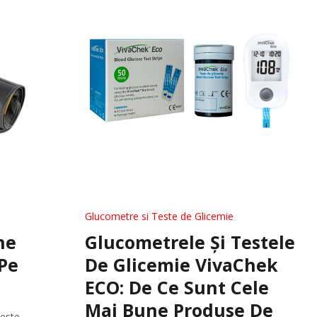
Glucometre si Teste de Glicemie
Ciorapi Compresivi
ne
Glucometrele Și Testele
Pe
De Glicemie VivaChek
Cosmetice Biounique
ECO: De Ce Sunt Cele
Mai Bune Produse De
 este