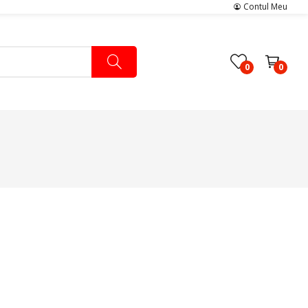
Contul Meu
0
0
Pachete Medicale
Pachete Ingrijire Medicala
Pachete Cardiologie