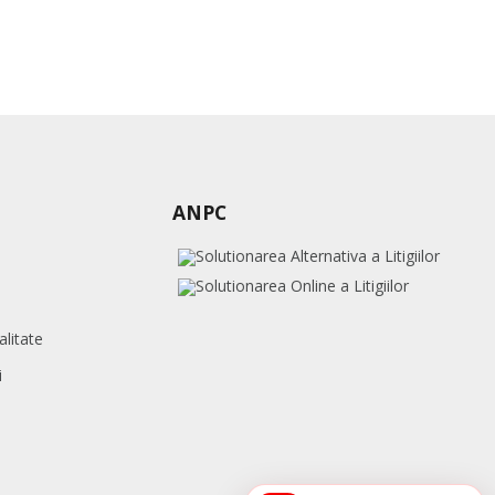
ANPC
alitate
i