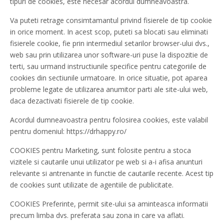
tipuri de cookies, este necesar acordul dumneavoastra.
Va puteti retrage consimtamantul privind fisierele de tip cookie
in orice moment. In acest scop, puteti sa blocati sau eliminati
fisierele cookie, fie prin intermediul setarilor browser-ului dvs.,
web sau prin utilizarea unor software-uri puse la dispozitie de
terti, sau urmand instructiunile specifice pentru categoriile de
cookies din sectiunile urmatoare. In orice situatie, pot aparea
probleme legate de utilizarea anumitor parti ale site-ului web,
daca dezactivati fisierele de tip cookie.
Acordul dumneavoastra pentru folosirea cookies, este valabil
pentru domeniul: https://drhappy.ro/
COOKIES pentru Marketing, sunt folosite pentru a stoca
vizitele si cautarile unui utilizator pe web si a-i afisa anunturi
relevante si antrenante in functie de cautarile recente. Acest tip
de cookies sunt utilizate de agentiile de publicitate.
COOKIES Preferinte, permit site-ului sa aminteasca informatii
precum limba dvs. preferata sau zona in care va aflati.