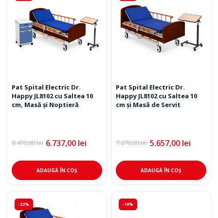
Pat Spital Electric Dr.
Pat Spital Electric Dr.
Happy JL8102 cu Saltea 10
Happy JL8102 cu Saltea 10
cm, Masă și Noptieră
cm și Masă de Servit
6.737,00
lei
5.657,00
lei
8.470,00
lei
7.270,00
lei
Prețul
Prețul
Prețul
Prețul
inițial
curent
inițial
curent
a
este:
a
este:
fost:
6.737,00 lei.
fost:
5.657,00 lei.
ADAUGĂ ÎN COȘ
ADAUGĂ ÎN COȘ
8.470,00 lei.
7.270,00 lei.
-22%
-19%