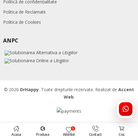
Politică de confidențialitate
Politica de Reclamatii
Politica de Cookies
ANPC
© 2026
DrHappy
. Toate drepturile rezervate. Realizat de
Accent
Web
.
ÎNTR
DRHA
0
Acasa
Produse
Wishlist
Contact
Cos