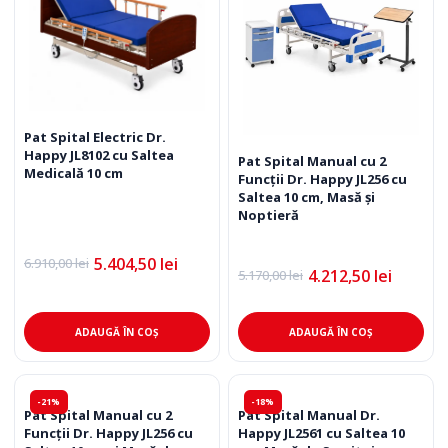
Pat Spital Electric Dr.
Happy JL8102 cu Saltea
Pat Spital Manual cu 2
Medicală 10 cm
Funcții Dr. Happy JL256 cu
Saltea 10 cm, Masă și
Noptieră
5.404,50
lei
6.910,00
lei
Prețul
Prețul
4.212,50
lei
5.170,00
lei
Prețul
Prețul
inițial
curent
inițial
curent
a
este:
a
este:
fost:
5.404,50 lei.
fost:
4.212,50 lei.
6.910,00 lei.
ADAUGĂ ÎN COȘ
ADAUGĂ ÎN COȘ
5.170,00 lei.
-21%
-18%
Pat Spital Manual cu 2
Pat Spital Manual Dr.
Funcții Dr. Happy JL256 cu
Happy JL2561 cu Saltea 10