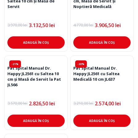
Saltea 10 cm și Masă de
cm, Masă de Servit și
Servit
Noptieră Medicală
3.132,50
lei
3.906,50
lei
3.970,00
lei
4.770,00
lei
Prețul
Prețul
Prețul
Prețul
inițial
curent
inițial
curent
a
este:
a
este:
fost:
3.132,50 lei.
fost:
3.906,50 lei.
ADAUGĂ ÎN COȘ
ADAUGĂ ÎN COȘ
3.970,00 lei.
4.770,00 lei.
-21%
-20%
Pat Spital Manual Dr.
Pat Spital Manual Dr.
Happy JL2561 cu Saltea 10
Happy JL2561 cu Saltea
cm și Masă de Servit la Pat
Medicală 10 cm JL637
JL566
2.826,50
lei
2.574,00
lei
3.570,00
lei
3.210,00
lei
Prețul
Prețul
Prețul
Prețul
inițial
curent
inițial
curent
a
este:
a
este:
fost:
2.826,50 lei.
fost:
2.574,00 lei.
ADAUGĂ ÎN COȘ
ADAUGĂ ÎN COȘ
3.570,00 lei.
3.210,00 lei.