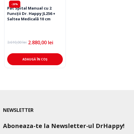
-20%
Pat Spital Manual cu 2
Funcții Dr. Happy JL256 +
Saltea Medicală 10 cm
2.880,00
lei
3.610,00
lei
Prețul
Prețul
inițial
curent
a
este:
fost:
2.880,00 lei.
ADAUGĂ ÎN COȘ
3.610,00 lei.
NEWSLETTER
Aboneaza-te la Newsletter-ul DrHappy!