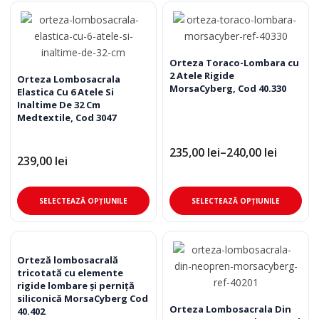
mai
mai
multe
mul
variații.
varia
Opțiunile
Opț
Orteza Toraco-Lombara cu
2 Atele Rigide
pot
pot
Orteza Lombosacrala
MorsaCyberg, Cod 40.330
Elastica Cu 6 Atele Si
fi
fi
Inaltime De 32 Cm
alese
ale
Medtextile, Cod 3047
în
în
pagina
pag
235,00
lei
–
240,00
lei
Interval
239,00
lei
produsului.
pro
de
prețuri:
235,00 lei
Acest
Ace
până
SELECTEAZĂ OPȚIUNILE
SELECTEAZĂ OPȚIUNILE
produs
pro
la
240,00 lei
are
are
mai
mai
multe
mul
Orteză lombosacrală
tricotată cu elemente
variații.
varia
rigide lombare și perniță
Opțiunile
Opț
siliconică MorsaCyberg Cod
pot
pot
Orteza Lombosacrala Din
40.402