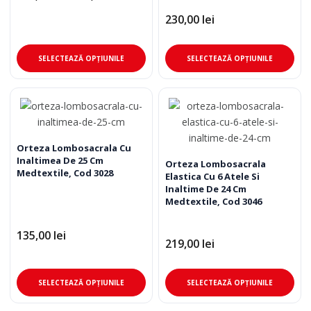
pagina
pag
de
230,00
lei
produsului.
pro
prețuri:
155,00 lei
până
Acest
Ace
la
SELECTEAZĂ OPȚIUNILE
SELECTEAZĂ OPȚIUNILE
160,00 lei
produs
pro
are
are
mai
mai
multe
mul
variații.
varia
Opțiunile
Opț
Orteza Lombosacrala Cu
Inaltimea De 25 Cm
pot
pot
Orteza Lombosacrala
Medtextile, Cod 3028
Elastica Cu 6 Atele Si
fi
fi
Inaltime De 24 Cm
alese
ale
Medtextile, Cod 3046
în
în
pagina
pag
135,00
lei
219,00
lei
produsului.
pro
Acest
Ace
SELECTEAZĂ OPȚIUNILE
SELECTEAZĂ OPȚIUNILE
produs
pro
are
are