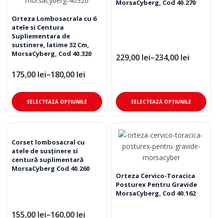
MorsaCyberg, Cod 40.270
Opțiunile
pot
Orteza Lombosacrala cu 6
atele si Centura
fi
Supliementara de
alese
sustinere, latime 32 Cm,
în
MorsaCyberg, Cod 40.320
229,00
lei
–
234,00
lei
Interval
pagina
de
175,00
lei
–
180,00
lei
produsului.
prețuri:
Interval
229,00 lei
de
până
prețuri:
Acest
Ace
la
175,00 lei
SELECTEAZĂ OPȚIUNILE
SELECTEAZĂ OPȚIUNILE
234,00 lei
până
produs
pro
la
are
are
180,00 lei
mai
mai
multe
mul
Corset lombosacral cu
atele de susținere si
variații.
varia
centură suplimentară
Opțiunile
Opț
MorsaCyberg Cod 40.260
pot
pot
Orteza Cervico-Toracica
Posturex Pentru Gravide
fi
fi
MorsaCyberg, Cod 40.162
alese
ale
în
în
155,00
lei
–
160,00
lei
Interval