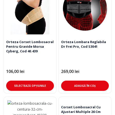
Opț
Opțiunile
pot
pot
fi
fi
ale
alese
în
în
pag
pagina
pro
produsului.
Orteza Corset Lombosacral
Orteza Lombara Reglabila
Pentru Gravide Morsa
Dr Frei Pro, Cod S3041
Cyberg, Cod 40.439
106,00
lei
269,00
lei
Acest
SELECTEAZĂ OPȚIUNILE
ADAUGĂ ÎN COȘ
produs
are
mai
multe
Corset Lombosacral Cu
Ajustari Multiple 26 Cm
variații.