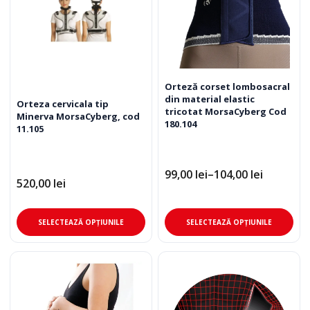
Orteză corset lombosacral
din material elastic
Orteza cervicala tip
tricotat MorsaCyberg Cod
Minerva MorsaCyberg, cod
180.104
11.105
99,00
lei
–
104,00
lei
Interval
520,00
lei
de
prețuri:
99,00 lei
Ace
Acest
până
SELECTEAZĂ OPȚIUNILE
SELECTEAZĂ OPȚIUNILE
pro
produs
la
104,00 lei
are
are
mai
mai
mul
multe
varia
variații.