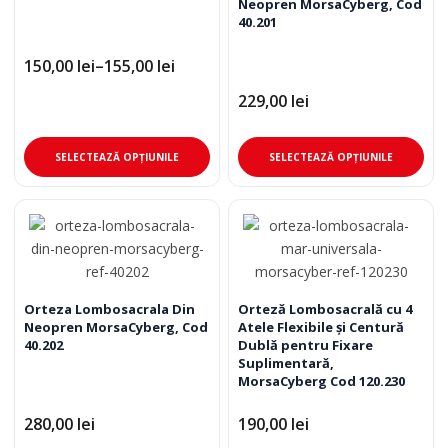
Neopren MorsaCyberg, Cod
fi
fi
40.201
alese
ale
în
în
150,00
lei
–
155,00
lei
Interval
pagina
pag
de
229,00
lei
produsului.
pro
prețuri:
150,00 lei
până
Acest
Ace
la
SELECTEAZĂ OPȚIUNILE
SELECTEAZĂ OPȚIUNILE
155,00 lei
produs
pro
are
are
mai
mai
multe
mul
variații.
varia
Opțiunile
Opț
pot
pot
Orteza Lombosacrala Din
Orteză Lombosacrală cu 4
Neopren MorsaCyberg, Cod
Atele Flexibile și Centură
fi
fi
40.202
Dublă pentru Fixare
alese
ale
Suplimentară,
în
în
MorsaCyberg Cod 120.230
pagina
pag
280,00
lei
190,00
lei
produsului.
pro