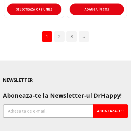
Acest
SELECTEAZĂ OPȚIUNILE
ADAUGĂ ÎN COȘ
produs
are
mai
multe
1
2
3
→
variații.
Opțiunile
pot
fi
alese
în
NEWSLETTER
pagina
produsului.
Aboneaza-te la Newsletter-ul DrHappy!
ABONEAZA-TE!