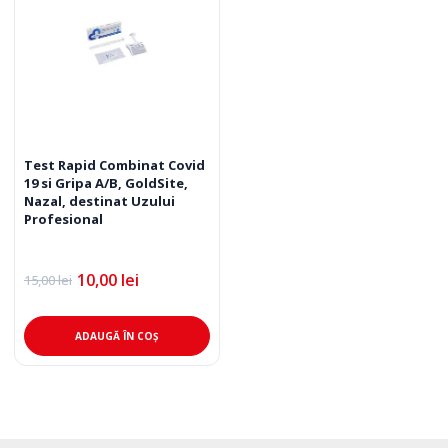
Test Rapid Combinat Covid
19 si Gripa A/B, GoldSite,
Nazal, destinat Uzului
Profesional
10,00
lei
15,00
lei
Prețul
Prețul
inițial
curent
a
este:
fost:
10,00 lei.
ADAUGĂ ÎN COȘ
15,00 lei.