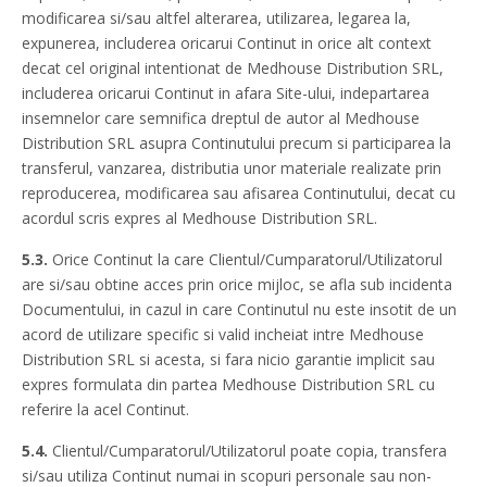
modificarea si/sau altfel alterarea, utilizarea, legarea la,
expunerea, includerea oricarui Continut in orice alt context
decat cel original intentionat de Medhouse Distribution SRL,
includerea oricarui Continut in afara Site-ului, indepartarea
insemnelor care semnifica dreptul de autor al Medhouse
Distribution SRL asupra Continutului precum si participarea la
transferul, vanzarea, distributia unor materiale realizate prin
reproducerea, modificarea sau afisarea Continutului, decat cu
acordul scris expres al Medhouse Distribution SRL.
5.3.
Orice Continut la care Clientul/Cumparatorul/Utilizatorul
are si/sau obtine acces prin orice mijloc, se afla sub incidenta
Documentului, in cazul in care Continutul nu este insotit de un
acord de utilizare specific si valid incheiat intre Medhouse
Distribution SRL si acesta, si fara nicio garantie implicit sau
expres formulata din partea Medhouse Distribution SRL cu
referire la acel Continut.
5.4.
Clientul/Cumparatorul/Utilizatorul poate copia, transfera
si/sau utiliza Continut numai in scopuri personale sau non-