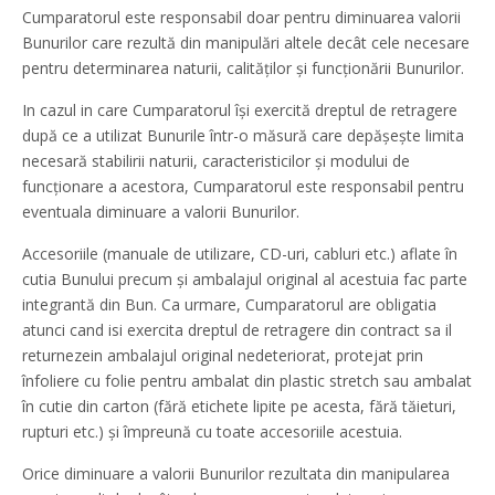
Cumparatorul este responsabil doar pentru diminuarea valorii
Bunurilor care rezultă din manipulări altele decât cele necesare
pentru determinarea naturii, calităților și funcționării Bunurilor.
In cazul in care Cumparatorul își exercită dreptul de retragere
după ce a utilizat Bunurile într-o măsură care depășește limita
necesară stabilirii naturii, caracteristicilor și modului de
funcționare a acestora, Cumparatorul este responsabil pentru
eventuala diminuare a valorii Bunurilor.
Accesoriile (manuale de utilizare, CD-uri, cabluri etc.) aflate în
cutia Bunului precum și ambalajul original al acestuia fac parte
integrantă din Bun. Ca urmare, Cumparatorul are obligatia
atunci cand isi exercita dreptul de retragere din contract sa il
returnezein ambalajul original nedeteriorat, protejat prin
înfoliere cu folie pentru ambalat din plastic stretch sau ambalat
în cutie din carton (fără etichete lipite pe acesta, fără tăieturi,
rupturi etc.) și împreună cu toate accesoriile acestuia.
Orice diminuare a valorii Bunurilor rezultata din manipularea