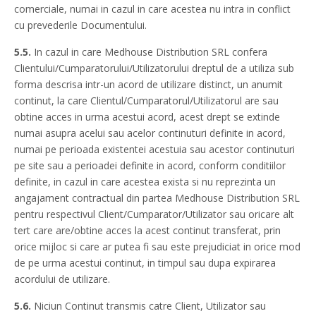
comerciale, numai in cazul in care acestea nu intra in conflict
cu prevederile Documentului.
5.5.
In cazul in care Medhouse Distribution SRL confera
Clientului/Cumparatorului/Utilizatorului dreptul de a utiliza sub
forma descrisa intr-un acord de utilizare distinct, un anumit
continut, la care Clientul/Cumparatorul/Utilizatorul are sau
obtine acces in urma acestui acord, acest drept se extinde
numai asupra acelui sau acelor continuturi definite in acord,
numai pe perioada existentei acestuia sau acestor continuturi
pe site sau a perioadei definite in acord, conform conditiilor
definite, in cazul in care acestea exista si nu reprezinta un
angajament contractual din partea Medhouse Distribution SRL
pentru respectivul Client/Cumparator/Utilizator sau oricare alt
tert care are/obtine acces la acest continut transferat, prin
orice mijloc si care ar putea fi sau este prejudiciat in orice mod
de pe urma acestui continut, in timpul sau dupa expirarea
acordului de utilizare.
5.6.
Niciun Continut transmis catre Client, Utilizator sau