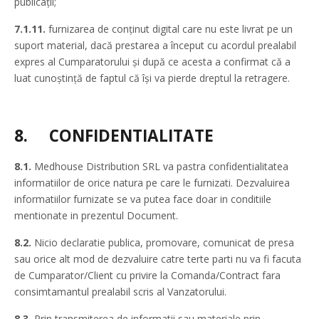
publicaţii;
7.1.11.
furnizarea de conţinut digital care nu este livrat pe un
suport material, dacă prestarea a început cu acordul prealabil
expres al Cumparatorului şi după ce acesta a confirmat că a
luat cunoştinţă de faptul că îşi va pierde dreptul la retragere.
8.
CONFIDENTIALITATE
8.1.
Medhouse Distribution SRL va pastra confidentialitatea
informatiilor de orice natura pe care le furnizati. Dezvaluirea
informatiilor furnizate se va putea face doar in conditiile
mentionate in prezentul Document.
8.2.
Nicio declaratie publica, promovare, comunicat de presa
sau orice alt mod de dezvaluire catre terte parti nu va fi facuta
de Cumparator/Client cu privire la Comanda/Contract fara
consimtamantul prealabil scris al Vanzatorului.
8.3.
Prin transmiterea de informatii sau materiale prin