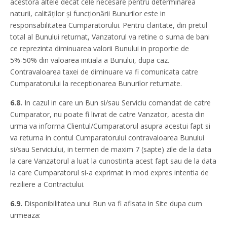
acestora altele decât cele necesare pentru determinarea
naturii, calităților și funcționării Bunurilor este in
responsabilitatea Cumparatorului. Pentru claritate, din pretul
total al Bunului returnat, Vanzatorul va retine o suma de bani
ce reprezinta diminuarea valorii Bunului in proportie de
5%-50% din valoarea initiala a Bunului, dupa caz.
Contravaloarea taxei de diminuare va fi comunicata catre
Cumparatorului la receptionarea Bunurilor returnate.
6.8.
In cazul in care un Bun si/sau Serviciu comandat de catre
Cumparator, nu poate fi livrat de catre Vanzator, acesta din
urma va informa Clientul/Cumparatorul asupra acestui fapt si
va returna in contul Cumparatorului contravaloarea Bunului
si/sau Serviciului, in termen de maxim 7 (sapte) zile de la data
la care Vanzatorul a luat la cunostinta acest fapt sau de la data
la care Cumparatorul si-a exprimat in mod expres intentia de
reziliere a Contractului.
6.9.
Disponibilitatea unui Bun va fi afisata in Site dupa cum
urmeaza: