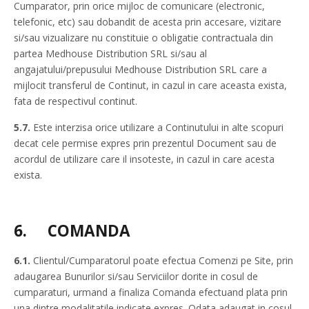
Cumparator, prin orice mijloc de comunicare (electronic,
telefonic, etc) sau dobandit de acesta prin accesare, vizitare
si/sau vizualizare nu constituie o obligatie contractuala din
partea Medhouse Distribution SRL si/sau al
angajatului/prepusului Medhouse Distribution SRL care a
mijlocit transferul de Continut, in cazul in care aceasta exista,
fata de respectivul continut.
5.7.
Este interzisa orice utilizare a Continutului in alte scopuri
decat cele permise expres prin prezentul Document sau de
acordul de utilizare care il insoteste, in cazul in care acesta
exista.
6.
COMANDA
6.1.
Clientul/Cumparatorul poate efectua Comenzi pe Site, prin
adaugarea Bunurilor si/sau Serviciilor dorite in cosul de
cumparaturi, urmand a finaliza Comanda efectuand plata prin
una dintre modalitatile indicate expres. Odata adaugat in cosul