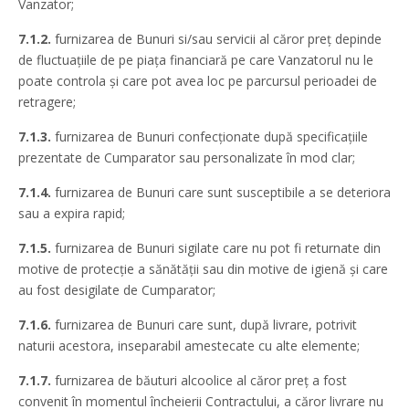
Vanzator;
7.1.2.
furnizarea de Bunuri si/sau servicii al căror preţ depinde
de fluctuaţiile de pe piaţa financiară pe care Vanzatorul nu le
poate controla şi care pot avea loc pe parcursul perioadei de
retragere;
7.1.3.
furnizarea de Bunuri confecţionate după specificaţiile
prezentate de Cumparator sau personalizate în mod clar;
7.1.4.
furnizarea de Bunuri care sunt susceptibile a se deteriora
sau a expira rapid;
7.1.5.
furnizarea de Bunuri sigilate care nu pot fi returnate din
motive de protecţie a sănătăţii sau din motive de igienă şi care
au fost desigilate de Cumparator;
7.1.6.
furnizarea de Bunuri care sunt, după livrare, potrivit
naturii acestora, inseparabil amestecate cu alte elemente;
7.1.7.
furnizarea de băuturi alcoolice al căror preţ a fost
convenit în momentul încheierii Contractului, a căror livrare nu