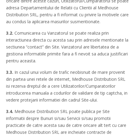
oricare dintre aceste cazuri, Utilizatorul/Cumparatorul se poate
adresa Departamentului de Relatii cu Clientii al Medhouse
Distribution SRL, pentru a fi informat cu privire la motivele care
au condus la aplicarea masurilor susmentionate.
3.2.
Comunicarea cu Vanzatorul se poate realiza prin
interactiunea directa cu acesta sau prin adresele mentionate la
sectiunea “contact” din Site. Vanzatorul are libertatea de a
gestiona informatiile primite fara a fi nevoit sa aduca justificari
pentru aceasta.
3.3.
In cazul unui volum de trafic neobisnuit de mare provenit
din partea unei retele de internet, Medhouse Distribution SRL
isi rezerva dreptul de a cere Utilizatorilor/Cumparatorilor
introducerea manuala a codurilor de validare de tip captcha, in
vedere protejarii informatiei din cadrul Site-ului.
3.4.
Medhouse Distribution SRL poate publica pe Site
informatii despre Bunuri si/sau Servicii si/sau promotii
practicate de catre acesta sau de catre oricare alt tert cu care
Medhouse Distribution SRL are incheiate contracte de