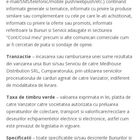
e-mail/SMS/telefonic/mobile push/webpush/etc.) continand
informatii generale si tematice, informatii cu privire la produse
similare sau complementare cu cele pe care le-ati achizitionat,
informatii cu privire la oferte sau promotii, informatii
referitoare la Bunuri si Servicii adaugate in sectiunea
“Cont/Cosul meu” precum si alte comunicari comerciale cum
ar fi cercetari de piata si sondaje de opinie.
Tranzactie
– incasarea sau rambursarea unei sume rezultata
din vanzarea unui Bun si/sau Serviciu de catre Medhouse
Distribution SRL, Cumparatorului, prin utilizarea serviciilor
procesatorului de carduri agreat de catre Vanzator, indiferent
de modalitatea de livrare.
Taxa de timbru verde
– valoarea exprimata in lei, platita de
catre Vanzator catre societatea autorizata cu preluarea
operatiunilor de colectare, transport si valorificare/reciclare a
deseurilor echipamentelor electrice si electronice, astfel cum
este prevazut de legislatia in vigoare.
Specificatii
– toate specificatiile si/sau descrierile Bunurilor si