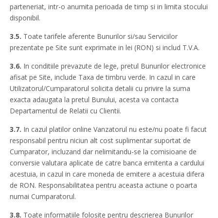
parteneriat, intr-o anumita perioada de timp si in limita stocului
disponibil.
3.5.
Toate tarifele aferente Bunurilor si/sau Serviciilor
prezentate pe Site sunt exprimate in lei (RON) si includ T.V.A.
3.6.
In conditiile prevazute de lege, pretul Bunurilor electronice
afisat pe Site, include Taxa de timbru verde. In cazul in care
Utilizatorul/Cumparatorul solicita detalii cu privire la suma
exacta adaugata la pretul Bunului, acesta va contacta
Departamentul de Relatii cu Clientii.
3.7.
In cazul platilor online Vanzatorul nu este/nu poate fi facut
responsabil pentru niciun alt cost suplimentar suportat de
Cumparator, incluzand dar nelimitandu-se la comisioane de
conversie valutara aplicate de catre banca emitenta a cardului
acestuia, in cazul in care moneda de emitere a acestuia difera
de RON. Responsabilitatea pentru aceasta actiune o poarta
numai Cumparatorul.
3.8.
Toate informatiile folosite pentru descrierea Bunurilor