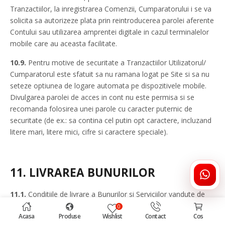
Tranzactiilor, la inregistrarea Comenzii, Cumparatorului i se va
solicita sa autorizeze plata prin reintroducerea parolei aferente
Contului sau utilizarea amprentei digitale in cazul terminalelor
mobile care au aceasta facilitate.
10.9.
Pentru motive de securitate a Tranzactiilor Utilizatorul/
Cumparatorul este sfatuit sa nu ramana logat pe Site si sa nu
seteze optiunea de logare automata pe dispozitivele mobile.
Divulgarea parolei de acces in cont nu este permisa si se
recomanda folosirea unei parole cu caracter puternic de
securitate (de ex.: sa contina cel putin opt caractere, incluzand
litere mari, litere mici, cifre si caractere speciale).
11.
LIVRAREA BUNURILOR
ÎNTR
DRHA
11.1.
Conditiile de livrare a Bunurilor si Serviciilor vandute de
catre DrHappy Romania le ragasesti in sectiunea Livrare
0
Acasa
Produse
Wishlist
Contact
Cos
comenzi.