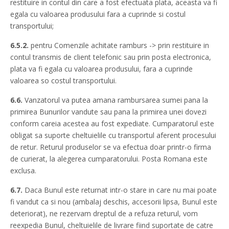
restituire in contul din care a fost efectuata plata, aceasta va fi
egala cu valoarea produsului fara a cuprinde si costul
transportului;
6.5.2.
pentru Comenzile achitate ramburs -> prin restituire in
contul transmis de client telefonic sau prin posta electronica,
plata va fi egala cu valoarea produsului, fara a cuprinde
valoarea so costul transportului.
6.6.
Vanzatorul va putea amana rambursarea sumei pana la
primirea Bunurilor vandute sau pana la primirea unei dovezi
conform careia acestea au fost expediate. Cumparatorul este
obligat sa suporte cheltuielile cu transportul aferent procesului
de retur. Returul produselor se va efectua doar printr-o firma
de curierat, la alegerea cumparatorului. Posta Romana este
exclusa.
6.7.
Daca Bunul este returnat intr-o stare in care nu mai poate
fi vandut ca si nou (ambalaj deschis, accesorii lipsa, Bunul este
deteriorat), ne rezervam dreptul de a refuza returul, vom
reexpedia Bunul, cheltuielile de livrare fiind suportate de catre