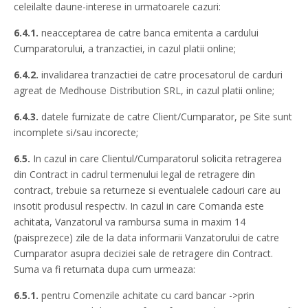
celeilalte daune-interese in urmatoarele cazuri:
6.4.1.
neacceptarea de catre banca emitenta a cardului
Cumparatorului, a tranzactiei, in cazul platii online;
6.4.2.
invalidarea tranzactiei de catre procesatorul de carduri
agreat de Medhouse Distribution SRL, in cazul platii online;
6.4.3.
datele furnizate de catre Client/Cumparator, pe Site sunt
incomplete si/sau incorecte;
6.5.
In cazul in care Clientul/Cumparatorul solicita retragerea
din Contract in cadrul termenului legal de retragere din
contract, trebuie sa returneze si eventualele cadouri care au
insotit produsul respectiv. In cazul in care Comanda este
achitata, Vanzatorul va rambursa suma in maxim 14
(paisprezece) zile de la data informarii Vanzatorului de catre
Cumparator asupra deciziei sale de retragere din Contract.
Suma va fi returnata dupa cum urmeaza:
6.5.1.
pentru Comenzile achitate cu card bancar ->prin