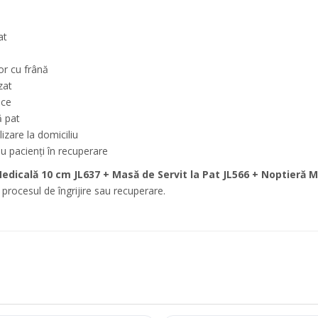
at
lor cu frână
zat
ice
ă pat
ilizare la domiciliu
u pacienți în recuperare
 Medicală 10 cm JL637 + Masă de Servit la Pat JL566 + Noptieră 
 procesul de îngrijire sau recuperare.