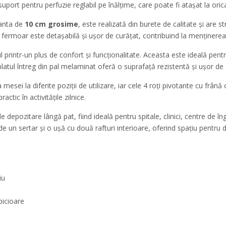
port pentru perfuzie reglabil pe înălțime, care poate fi atașat la oricar
ianta de
10 cm grosime
, este realizată din burete de calitate și are st
ermoar este detașabilă și ușor de curățat, contribuind la menținerea ig
intr-un plus de confort și funcționalitate. Aceasta este ideală pentru s
 blatul întreg din pal melaminat oferă o suprafață rezistentă și ușor de 
esei la diferite poziții de utilizare, iar cele 4 roți pivotante cu frână 
ctic în activitățile zilnice.
pozitare lângă pat, fiind ideală pentru spitale, clinici, centre de îngri
lude un sertar și o ușă cu două rafturi interioare, oferind spațiu pentru
iu
picioare