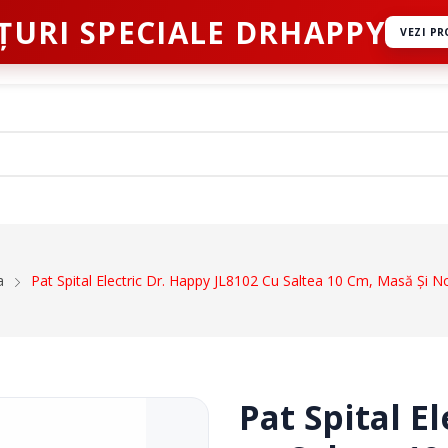
ȚURI SPECIALE DRHAPPY
VEZI P
ct
a
Pat Spital Electric Dr. Happy JL8102 Cu Saltea 10 Cm, Masă Și N
Dispozitive De Mers
ale
Cadre De Mers
ru Abdomen
Carje
 Coloana Vertebrala
Bastoane
Pat Spital E
u Mana
Inaltatoare WC