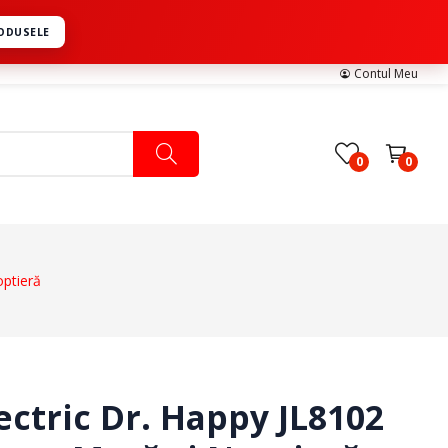
RODUSELE
Contul Meu
0
0
optieră
Pachete Medicale
Pachete Ingrijire Medicala
Pachete Cardiologie
lectric Dr. Happy JL8102