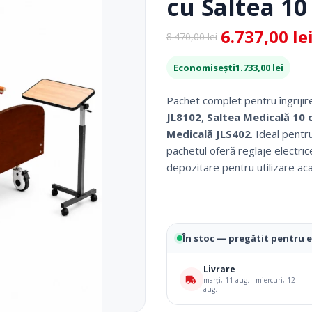
cu Saltea 10
 Picior
Scaune De Baie
 Copii
Scaune Cu Toaleta
6.737,00
le
8.470,00
lei
Prețul
Prețul
icale Pentru Recuperare Si
Rolatoare
inițial
curent
Fotolii Rulante
Economisești
1.733,00
lei
a
este:
Rampe
fost:
6.737,00 lei.
Accesorii Dispozitive
Pachet complet pentru îngrijir
8.470,00 lei.
JL8102
,
Saltea Medicală 10 
Medicală JLS402
. Ideal pentr
pachetul oferă reglaje electrice
depozitare pentru utilizare acasă
În stoc — pregătit pentru 
i Reabilitare Medicala
Mobilier Cabinete Medicale
Livrare
marți, 11 aug. - miercuri, 12
aug.