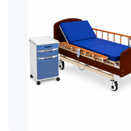
Simulatoare
Orteze Pentru
Electromiografe
Orteze Pentru
Pompe Infuzie
Accesorii Med
Tratament
Tensiometre
Talonete
Aparate Aerosoli
Unitate Aspiratie
Pulsoximetre
Cantare Digitale
Stetoscoape
Termometre
Pompe de San
Aparate de Masaj
Accesorii
Echipamente Pentru Cabinet/Salon
Recuperare S