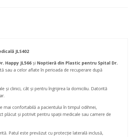
edicală JLS402
Dr. Happy JL566
și
Noptieră din Plastic pentru Spital Dr.
rstă sau a celor aflate în perioada de recuperare după
 și clinici, cât și pentru îngrijirea la domiciliu. Datorită
ar.
re mai confortabilă a pacientului în timpul odihnei,
pect plăcut și potrivit pentru spații medicale sau camere de
ită. Patul este prevăzut cu protecție laterală inclusă,