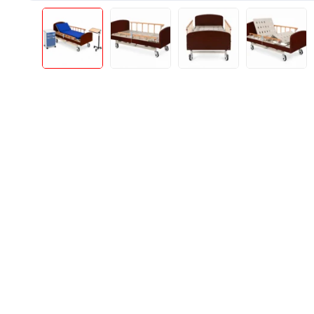
Produse Pentru Mama Si Bebe
Consumabile
Teste Rapide De Autotestare
Resigilate