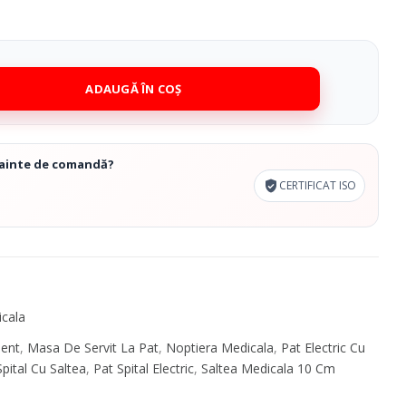
Cosmetice Biounique
ADAUGĂ ÎN COȘ
înainte de comandă?
CERTIFICAT ISO
icala
ient
,
Masa De Servit La Pat
,
Noptiera Medicala
,
Pat Electric Cu
Spital Cu Saltea
,
Pat Spital Electric
,
Saltea Medicala 10 Cm