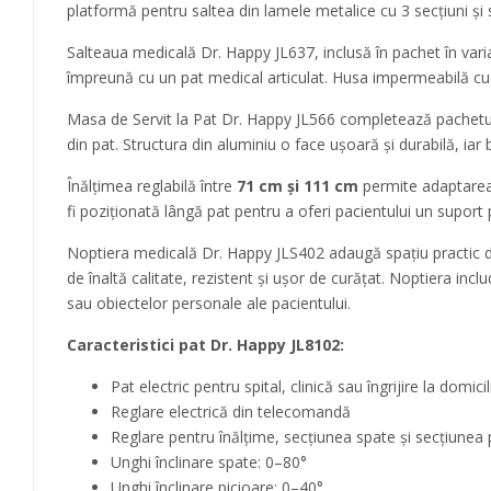
platformă pentru saltea din lamele metalice cu 3 secțiuni și su
Salteaua medicală Dr. Happy JL637, inclusă în pachet în var
împreună cu un pat medical articulat. Husa impermeabilă cu f
Masa de Servit la Pat Dr. Happy JL566 completează pachetul pr
din pat. Structura din aluminiu o face ușoară și durabilă, iar
Înălțimea reglabilă între
71 cm și 111 cm
permite adaptarea m
fi poziționată lângă pat pentru a oferi pacientului un suport pra
Noptiera medicală Dr. Happy JLS402 adaugă spațiu practic de de
de înaltă calitate, rezistent și ușor de curățat. Noptiera inc
sau obiectelor personale ale pacientului.
Caracteristici pat Dr. Happy JL8102:
Pat electric pentru spital, clinică sau îngrijire la domicil
Reglare electrică din telecomandă
Reglare pentru înălțime, secțiunea spate și secțiunea 
Unghi înclinare spate: 0–80°
Unghi înclinare picioare: 0–40°