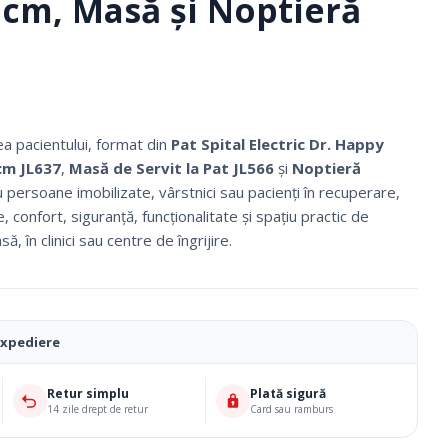
 cm, Masă și Noptieră
i
ea pacientului, format din
Pat Spital Electric Dr. Happy
cm JL637
,
Masă de Servit la Pat JL566
și
Noptieră
u persoane imobilizate, vârstnici sau pacienți în recuperare,
, confort, siguranță, funcționalitate și spațiu practic de
, în clinici sau centre de îngrijire.
expediere
Ciorapi Compresivi
Retur simplu
Plată sigură
14 zile drept de retur
Card sau ramburs