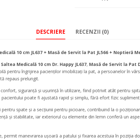
DESCRIERE
RECENZII (0)
edicală 10 cm JL637 + Masă de Servit la Pat JL566 + Noptieră M
,
Saltea Medicală 10 cm Dr. Happy JL637
,
Masă de Servit la Pat 
lă pentru îngrijirea pacienților imobilizați la pat, a persoanelor în vâ
ită repaus prelungit.
fort, siguranță și ușurință în utilizare, fiind potrivit atât pentru spitale
 pacientului poate fi ajustată rapid și simplu, fără efort fizic supliment
i pentru spate și a secțiunii pentru picioare, contribuind la o poziționa
zistență și stabilitate, iar exteriorul cu elemente din lemn conferă un as
, permit manevrarea ușoară a patului și fixarea acestuia în poziția dor