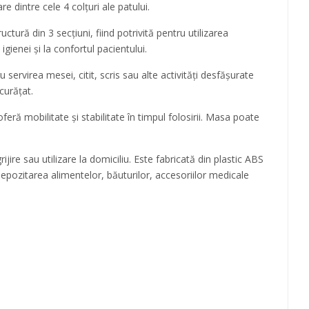
e dintre cele 4 colțuri ale patului.
ructură din 3 secțiuni, fiind potrivită pentru utilizarea
ienei și la confortul pacientului.
ervirea mesei, citit, scris sau alte activități desfășurate
curățat.
oferă mobilitate și stabilitate în timpul folosirii. Masa poate
jire sau utilizare la domiciliu. Este fabricată din plastic ABS
 depozitarea alimentelor, băuturilor, accesoriilor medicale