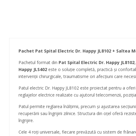
Pachet Pat Spital Electric Dr. Happy JL8102 + Saltea M
Pachetul format din
Pat Spital Electric Dr. Happy JL8102
Happy JLS402
este o soluție completă, practică și confortabi
intervenții chirurgicale, traumatisme ori afecțiuni care neces
Patul electric Dr. Happy JL8102 este proiectat pentru a oferi con
reglajelor electrice realizate cu ajutorul telecomenzii, poziția
Patul permite reglarea înălțimii, precum și ajustarea secțiuni
recuperării sau îngrijirii zilnice. Structura din oțel oferă re
îngrijire.
Cele 4 roți universale, fiecare prevăzută cu sistem de frânare