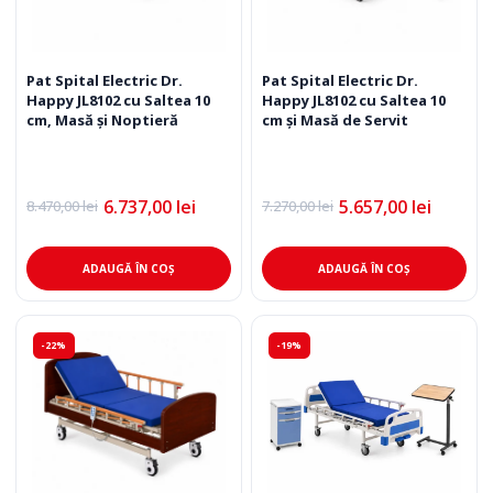
Pat Spital Electric Dr.
Pat Spital Electric Dr.
Happy JL8102 cu Saltea 10
Happy JL8102 cu Saltea 10
cm, Masă și Noptieră
cm și Masă de Servit
6.737,00
lei
5.657,00
lei
8.470,00
lei
7.270,00
lei
Prețul
Prețul
Prețul
Prețul
inițial
curent
inițial
curent
a
este:
a
este:
fost:
6.737,00 lei.
fost:
5.657,00 lei.
ADAUGĂ ÎN COȘ
ADAUGĂ ÎN COȘ
8.470,00 lei.
7.270,00 lei.
-22%
-19%