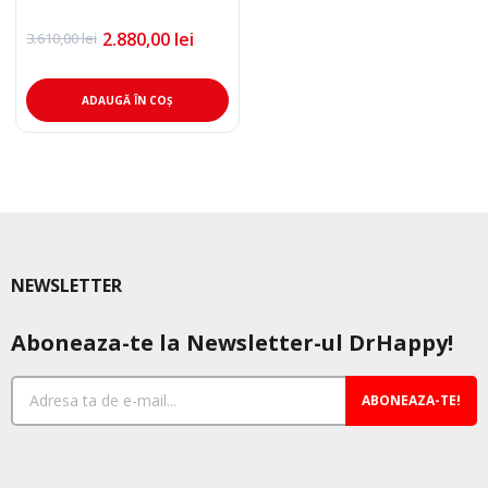
2.880,00
lei
3.610,00
lei
Prețul
Prețul
inițial
curent
a
este:
fost:
2.880,00 lei.
ADAUGĂ ÎN COȘ
3.610,00 lei.
NEWSLETTER
Aboneaza-te la Newsletter-ul DrHappy!
ABONEAZA-TE!