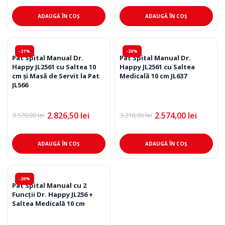
a
este:
a
este:
fost:
3.132,50 lei.
fost:
3.906,50 lei.
ADAUGĂ ÎN COȘ
ADAUGĂ ÎN COȘ
3.970,00 lei.
4.770,00 lei.
-21%
-20%
Pat Spital Manual Dr.
Pat Spital Manual Dr.
Happy JL2561 cu Saltea 10
Happy JL2561 cu Saltea
cm și Masă de Servit la Pat
Medicală 10 cm JL637
JL566
2.826,50
lei
2.574,00
lei
3.570,00
lei
3.210,00
lei
Prețul
Prețul
Prețul
Prețul
inițial
curent
inițial
curent
a
este:
a
este:
fost:
2.826,50 lei.
fost:
2.574,00 lei.
ADAUGĂ ÎN COȘ
ADAUGĂ ÎN COȘ
3.570,00 lei.
3.210,00 lei.
-20%
Pat Spital Manual cu 2
Funcții Dr. Happy JL256 +
Saltea Medicală 10 cm