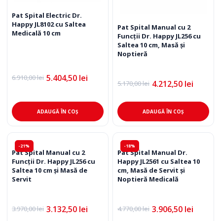
Pat Spital Electric Dr.
Happy JL8102 cu Saltea
Pat Spital Manual cu 2
Medicală 10 cm
Funcții Dr. Happy JL256 cu
Saltea 10 cm, Masă și
Noptieră
5.404,50
lei
6.910,00
lei
Prețul
Prețul
4.212,50
lei
5.170,00
lei
Prețul
Prețul
inițial
curent
inițial
curent
a
este:
a
este:
fost:
5.404,50 lei.
fost:
4.212,50 lei.
6.910,00 lei.
ADAUGĂ ÎN COȘ
ADAUGĂ ÎN COȘ
5.170,00 lei.
-21%
-18%
Pat Spital Manual cu 2
Pat Spital Manual Dr.
Funcții Dr. Happy JL256 cu
Happy JL2561 cu Saltea 10
Saltea 10 cm și Masă de
cm, Masă de Servit și
Servit
Noptieră Medicală
3.132,50
lei
3.906,50
lei
3.970,00
lei
4.770,00
lei
Prețul
Prețul
Prețul
Prețul
inițial
curent
inițial
curent