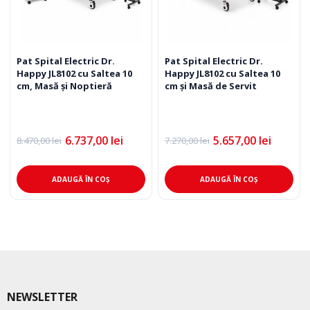
Pat Spital Electric Dr.
Pat Spital Electric Dr.
Happy JL8102 cu Saltea 10
Happy JL8102 cu Saltea 10
cm, Masă și Noptieră
cm și Masă de Servit
6.737,00
lei
5.657,00
lei
8.470,00
lei
7.270,00
lei
Prețul
Prețul
Prețul
Prețul
inițial
curent
inițial
curent
a
este:
a
este:
fost:
6.737,00 lei.
fost:
5.657,00 lei.
ADAUGĂ ÎN COȘ
ADAUGĂ ÎN COȘ
8.470,00 lei.
7.270,00 lei.
NEWSLETTER