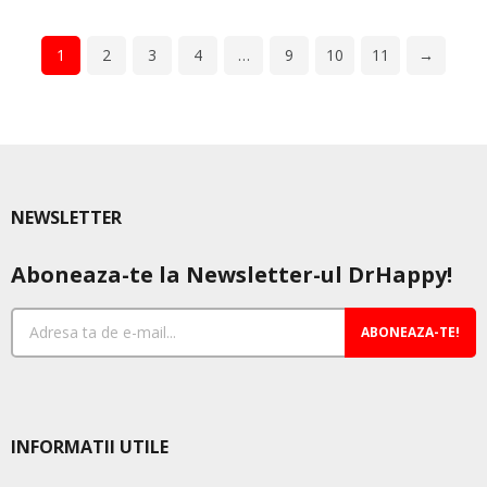
1
2
3
4
…
9
10
11
→
NEWSLETTER
Aboneaza-te la Newsletter-ul DrHappy!
ABONEAZA-TE!
INFORMATII UTILE