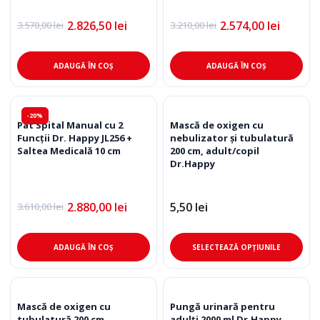
2.826,50
lei
2.574,00
lei
3.570,00
lei
3.210,00
lei
Prețul
Prețul
Prețul
Prețul
inițial
curent
inițial
curent
a
este:
a
este:
fost:
2.826,50 lei.
fost:
2.574,00 lei.
ADAUGĂ ÎN COȘ
ADAUGĂ ÎN COȘ
3.570,00 lei.
3.210,00 lei.
-20%
Pat Spital Manual cu 2
Mască de oxigen cu
Funcții Dr. Happy JL256 +
nebulizator și tubulatură
Saltea Medicală 10 cm
200 cm, adult/copil
Dr.Happy
2.880,00
lei
5,50
lei
3.610,00
lei
Prețul
Prețul
inițial
curent
a
este:
Ace
fost:
2.880,00 lei.
ADAUGĂ ÎN COȘ
SELECTEAZĂ OPȚIUNILE
3.610,00 lei.
pro
are
mai
mul
Mască de oxigen cu
Pungă urinară pentru
tubulatură 200 cm,
adulți 2000 ml Dr.Happy