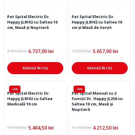
Pat Spital Electric Dr.
Pat Spital Electric Dr.
Happy JL8102 cu Saltea 10
Happy JL8102 cu Saltea 10
cm, Masă și Noptieră
cm și Masă de Servit
6.737,00
lei
5.657,00
lei
8.470,00
lei
7.270,00
lei
Prețul
Prețul
Prețul
Prețul
inițial
curent
inițial
curent
a
este:
a
este:
fost:
6.737,00 lei.
fost:
5.657,00 lei.
ADAUGĂ ÎN COȘ
ADAUGĂ ÎN COȘ
8.470,00 lei.
7.270,00 lei.
-22%
-19%
Pat Spital Electric Dr.
Pat Spital Manual cu 2
Happy JL8102 cu Saltea
Funcții Dr. Happy JL256 cu
Medicală 10 cm
Saltea 10 cm, Masă și
Noptieră
5.404,50
lei
4.212,50
lei
6.910,00
lei
5.170,00
lei
Prețul
Prețul
Prețul
Prețul
inițial
curent
inițial
curent