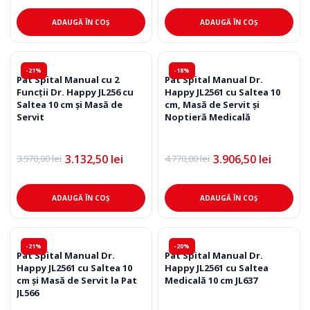
a
este:
a
este:
fost:
5.404,50 lei.
fost:
4.212,50 lei.
ADAUGĂ ÎN COȘ
ADAUGĂ ÎN COȘ
6.910,00 lei.
5.170,00 lei.
-21%
-18%
Pat Spital Manual cu 2
Pat Spital Manual Dr.
Funcții Dr. Happy JL256 cu
Happy JL2561 cu Saltea 10
Saltea 10 cm și Masă de
cm, Masă de Servit și
Servit
Noptieră Medicală
3.132,50
lei
3.906,50
lei
3.970,00
lei
4.770,00
lei
Prețul
Prețul
Prețul
Prețul
inițial
curent
inițial
curent
a
este:
a
este:
fost:
3.132,50 lei.
fost:
3.906,50 lei.
ADAUGĂ ÎN COȘ
ADAUGĂ ÎN COȘ
3.970,00 lei.
4.770,00 lei.
-21%
-20%
Pat Spital Manual Dr.
Pat Spital Manual Dr.
Happy JL2561 cu Saltea 10
Happy JL2561 cu Saltea
cm și Masă de Servit la Pat
Medicală 10 cm JL637
JL566