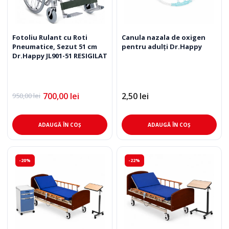
Fotoliu Rulant cu Roti
Canula nazala de oxigen
Pneumatice, Sezut 51 cm
pentru adulți Dr.Happy
Dr.Happy JL901-51 RESIGILAT
700,00
lei
2,50
lei
950,00
lei
Prețul
Prețul
inițial
curent
a
este:
fost:
700,00 lei.
ADAUGĂ ÎN COȘ
ADAUGĂ ÎN COȘ
950,00 lei.
-20%
-22%