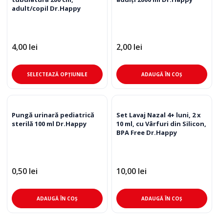
varia
adult/copil Dr.Happy
Opț
pot
fi
4,00
lei
2,00
lei
ale
în
pag
Acest
SELECTEAZĂ OPȚIUNILE
ADAUGĂ ÎN COȘ
pro
produs
are
mai
multe
Pungă urinară pediatrică
Set Lavaj Nazal 4+ luni, 2 x
sterilă 100 ml Dr.Happy
10 ml, cu Vârfuri din Silicon,
variații.
BPA Free Dr.Happy
Opțiunile
pot
fi
0,50
lei
10,00
lei
alese
în
pagina
ADAUGĂ ÎN COȘ
ADAUGĂ ÎN COȘ
produsului.