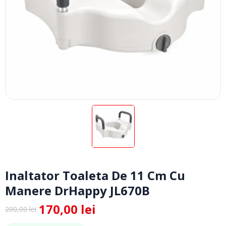
Inaltator Toaleta De 11 Cm Cu
Manere DrHappy JL670B
170,00
lei
200,00
lei
Prețul
Prețul