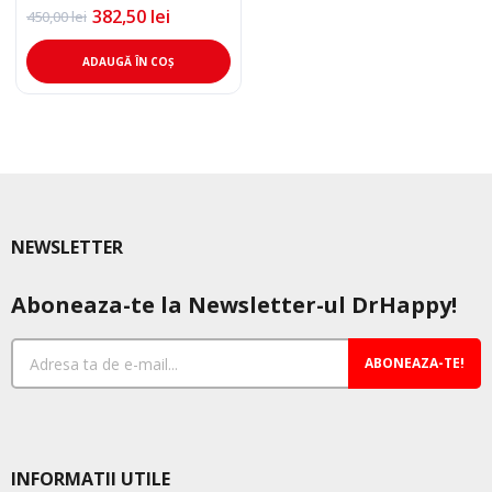
382,50
lei
450,00
lei
Prețul
Prețul
inițial
curent
a
este:
ADAUGĂ ÎN COȘ
fost:
382,50 lei.
450,00 lei.
NEWSLETTER
Aboneaza-te la Newsletter-ul DrHappy!
ABONEAZA-TE!
INFORMATII UTILE