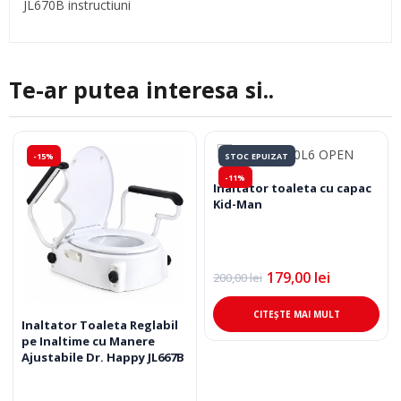
JL670B instructiuni
Te-ar putea interesa si..
-15%
STOC EPUIZAT
-11%
Inaltator toaleta cu capac
Kid-Man
179,00
lei
200,00
lei
Prețul
Prețul
inițial
curent
a
este:
CITEȘTE MAI MULT
fost:
179,00 lei.
Inaltator Toaleta Reglabil
200,00 lei.
pe Inaltime cu Manere
Ajustabile Dr. Happy JL667B