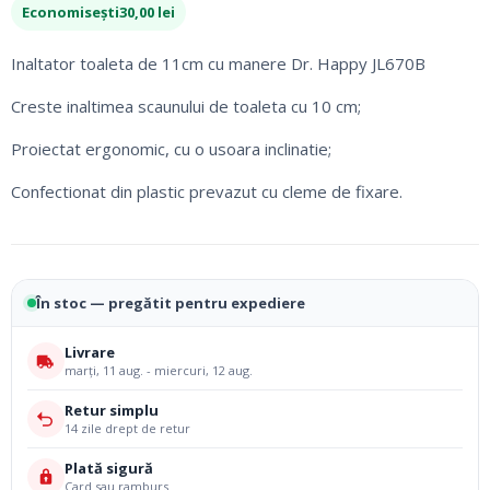
inițial
curent
Economisești
30,00
lei
a
este:
fost:
170,00 lei.
Inaltator toaleta de 11cm cu manere Dr. Happy JL670B
200,00 lei.
Creste inaltimea scaunului de toaleta cu 10 cm;
Proiectat ergonomic, cu o usoara inclinatie;
Confectionat din plastic prevazut cu cleme de fixare.
În stoc — pregătit pentru expediere
Livrare
marți, 11 aug. - miercuri, 12 aug.
Retur simplu
14 zile drept de retur
Plată sigură
Card sau ramburs