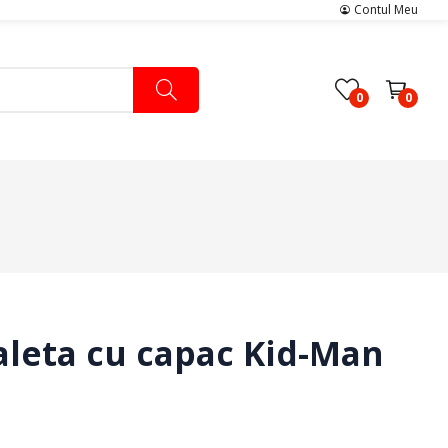
Contul Meu
0
0
Pachete Medicale
Pachete Ingrijire Medicala
Pachete Cardiologie
oaleta cu capac Kid-Man