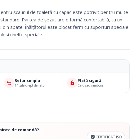
entru scaunul de toaletă cu capac este potrivit pentru multe
standard. Partea de șezut are o formă confortabilă, cu un
 și din spate. Înălțătorul este blocat ferm cu suporturi speciale
olosi unelte speciale.
Retur simplu
Plată sigură
14 zile drept de retur
Card sau ramburs
Ciorapi Compresivi
Cosmetice Biounique
înainte de comandă?
CERTIFICAT ISO