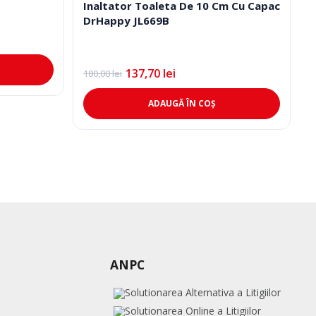
Inaltator Toaleta De 10 Cm Cu Capac
DrHappy JL669B
137,70
lei
180,00
lei
Prețul
Prețul
inițial
curent
a
este:
ADAUGĂ ÎN COȘ
fost:
137,70 lei.
180,00 lei.
ANPC