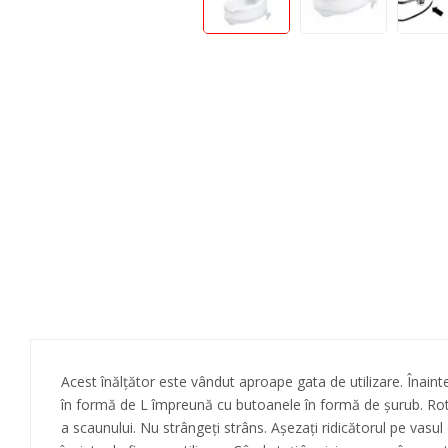
Teste Rapide De Autotestare
Resigilate
Acest înălțător este vândut aproape gata de utilizare. Înainte d
în formă de L împreună cu butoanele în formă de șurub. Rotiț
a scaunului. Nu strângeți strâns. Așezați ridicătorul pe vasul