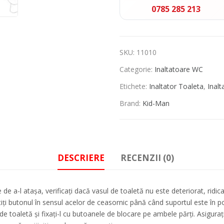
0785 285 213
SKU:
11010
Categorie:
Inaltatoare WC
Etichete:
Inaltator Toaleta
,
Inal
Brand:
Kid-Man
DESCRIERE
RECENZII (0)
e a-l atașa, verificați dacă vasul de toaletă nu este deteriorat, ridicați
i butonul în sensul acelor de ceasornic până când suportul este în pozi
 de toaletă și fixați-l cu butoanele de blocare pe ambele părți. Asiguraț