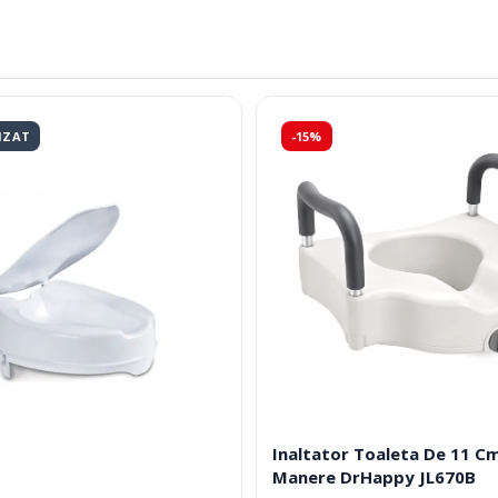
IZAT
-15%
Inaltator Toaleta De 11 C
Manere DrHappy JL670B