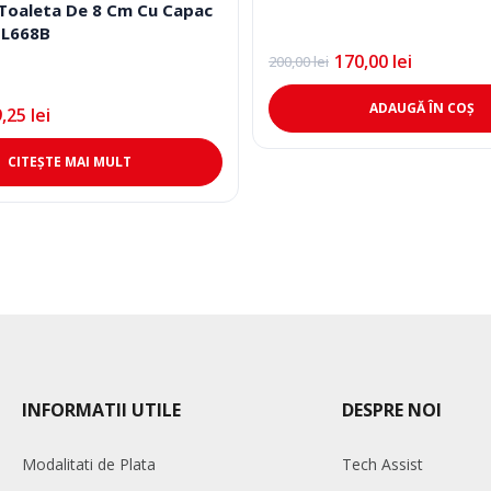
 Toaleta De 8 Cm Cu Capac
JL668B
170,00
lei
200,00
lei
Prețul
Prețul
inițial
curent
a
este:
ADAUGĂ ÎN COȘ
9,25
lei
fost:
170,00 lei.
200,00 lei.
CITEȘTE MAI MULT
INFORMATII UTILE
DESPRE NOI
Modalitati de Plata
Tech Assist