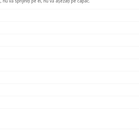
, nu vă sprijiniți pe el, nu vă așezați pe capac.