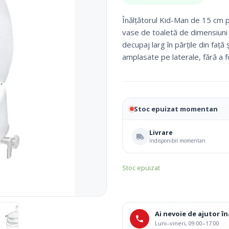
a
este:
fost:
179,00 lei.
Fotolii Rulante
Înălțătorul Kid-Man de 15 cm p
200,00 lei.
Rampe
vase de toaletă de dimensiuni 
Accesorii Dispozitive
decupaj larg în părțile din față
amplasate pe laterale, fără a f
Stoc epuizat momentan
Livrare
Indisponibil momentan
i Reabilitare Medicala
Mobilier Cabinete Medicale
Stoc epuizat
 Medicale
Ingrijire Corporala
Ai nevoie de ajutor 
Luni–vineri, 09:00–17:00