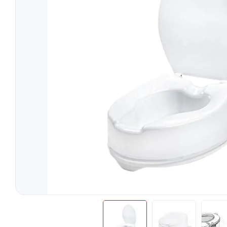
Tratament
Tensiometre
Talonete
Aparate Aerosoli
Unitate Aspiratie
Pulsoximetre
Cantare Digitale
Stetoscoape
Termometre
Pompe de San
Aparate de Masaj
Accesorii
Echipamente Pentru Cabinet/Salon
Recuperare S
Produse Pentru Mama Si Bebe
Consumabile