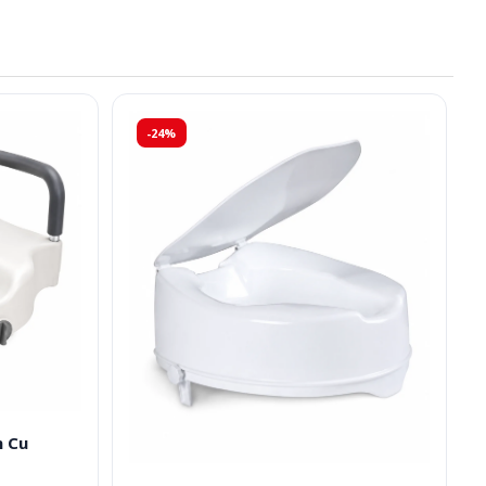
-24%
m Cu