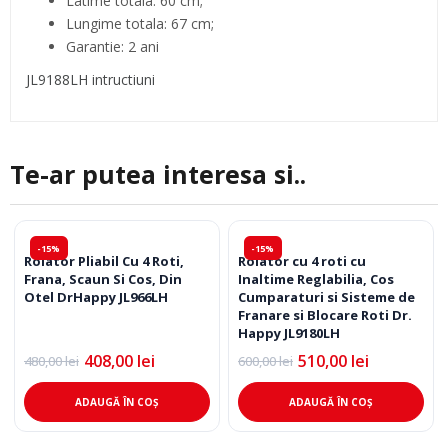
Latime totala: 60 cm;
Lungime totala: 67 cm;
Garantie: 2 ani
JL9188LH intructiuni
Te-ar putea interesa si..
-15%
-15%
Rolator Pliabil Cu 4 Roti,
Rolator cu 4 roti cu
Frana, Scaun Si Cos, Din
Inaltime Reglabilia, Cos
Otel DrHappy JL966LH
Cumparaturi si Sisteme de
Franare si Blocare Roti Dr.
Happy JL9180LH
408,00
lei
510,00
lei
480,00
lei
600,00
lei
Prețul
Prețul
Prețul
Prețul
inițial
curent
inițial
curent
a
este:
a
este:
ADAUGĂ ÎN COȘ
ADAUGĂ ÎN COȘ
fost:
408,00 lei.
fost:
510,00 lei.
480,00 lei.
600,00 lei.