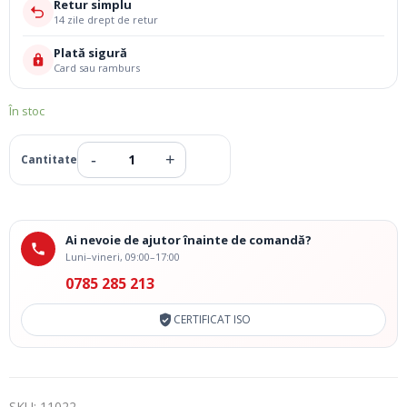
Retur simplu
14 zile drept de retur
Plată sigură
Card sau ramburs
În stoc
Ai nevoie de ajutor înainte de comandă?
Luni–vineri, 09:00–17:00
0785 285 213
CERTIFICAT ISO
SKU:
11022