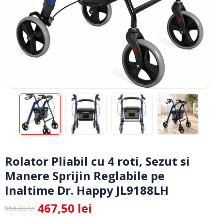
Rolator Pliabil cu 4 roti, Sezut si
Manere Sprijin Reglabile pe
Inaltime Dr. Happy JL9188LH
467,50
lei
550,00
lei
Prețul
Prețul