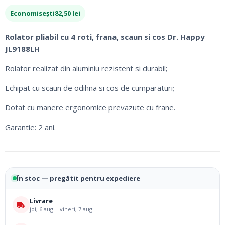
inițial
curent
Economisești
82,50
lei
a
este:
fost:
467,50 lei.
Rolator pliabil cu 4 roti, frana, scaun si cos Dr. Happy
550,00 lei.
JL9188LH
Rolator realizat din aluminiu rezistent si durabil;
Echipat cu scaun de odihna si cos de cumparaturi;
Dotat cu manere ergonomice prevazute cu frane.
Garantie: 2 ani.
În stoc — pregătit pentru expediere
Livrare
joi, 6 aug. - vineri, 7 aug.