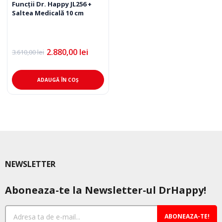
Funcții Dr. Happy JL256 +
Saltea Medicală 10 cm
2.880,00
lei
3.610,00
lei
Prețul
Prețul
inițial
curent
a
este:
fost:
2.880,00 lei.
ADAUGĂ ÎN COȘ
3.610,00 lei.
NEWSLETTER
Aboneaza-te la Newsletter-ul DrHappy!
ABONEAZA-TE!