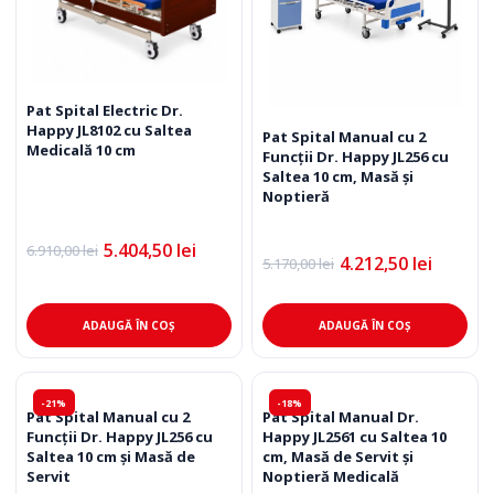
Pat Spital Electric Dr.
Happy JL8102 cu Saltea
Pat Spital Manual cu 2
Medicală 10 cm
Funcții Dr. Happy JL256 cu
Saltea 10 cm, Masă și
Noptieră
5.404,50
lei
6.910,00
lei
Prețul
Prețul
4.212,50
lei
5.170,00
lei
Prețul
Prețul
inițial
curent
inițial
curent
a
este:
a
este:
fost:
5.404,50 lei.
fost:
4.212,50 lei.
6.910,00 lei.
ADAUGĂ ÎN COȘ
ADAUGĂ ÎN COȘ
5.170,00 lei.
-21%
-18%
Pat Spital Manual cu 2
Pat Spital Manual Dr.
Funcții Dr. Happy JL256 cu
Happy JL2561 cu Saltea 10
Saltea 10 cm și Masă de
cm, Masă de Servit și
Servit
Noptieră Medicală