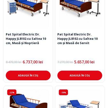
Pat Spital Electric Dr.
Pat Spital Electric Dr.
Happy JL8102 cu Saltea 10
Happy JL8102 cu Saltea 10
cm, Masă și Noptieră
cm și Masă de Servit
6.737,00
lei
5.657,00
lei
8.470,00
lei
7.270,00
lei
Prețul
Prețul
Prețul
Prețul
inițial
curent
inițial
curent
a
este:
a
este:
fost:
6.737,00 lei.
fost:
5.657,00 lei.
ADAUGĂ ÎN COȘ
ADAUGĂ ÎN COȘ
8.470,00 lei.
7.270,00 lei.
-22%
-19%