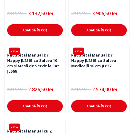
3.132,50
lei
3.906,50
lei
3.970,00
lei
4.770,00
lei
Prețul
Prețul
Prețul
Prețul
inițial
curent
inițial
curent
a
este:
a
este:
fost:
3.132,50 lei.
fost:
3.906,50 lei.
ADAUGĂ ÎN COȘ
ADAUGĂ ÎN COȘ
3.970,00 lei.
4.770,00 lei.
-21%
-20%
Pat Spital Manual Dr.
Pat Spital Manual Dr.
Happy JL2561 cu Saltea 10
Happy JL2561 cu Saltea
cm și Masă de Servit la Pat
Medicală 10 cm JL637
JL566
2.826,50
lei
2.574,00
lei
3.570,00
lei
3.210,00
lei
Prețul
Prețul
Prețul
Prețul
inițial
curent
inițial
curent
a
este:
a
este:
fost:
2.826,50 lei.
fost:
2.574,00 lei.
ADAUGĂ ÎN COȘ
ADAUGĂ ÎN COȘ
3.570,00 lei.
3.210,00 lei.
-20%
Pat Spital Manual cu 2