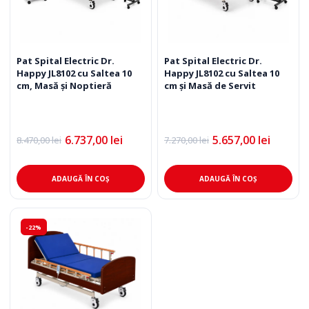
Pat Spital Electric Dr.
Pat Spital Electric Dr.
Happy JL8102 cu Saltea 10
Happy JL8102 cu Saltea 10
cm, Masă și Noptieră
cm și Masă de Servit
6.737,00
lei
5.657,00
lei
8.470,00
lei
7.270,00
lei
Prețul
Prețul
Prețul
Prețul
inițial
curent
inițial
curent
a
este:
a
este:
fost:
6.737,00 lei.
fost:
5.657,00 lei.
ADAUGĂ ÎN COȘ
ADAUGĂ ÎN COȘ
8.470,00 lei.
7.270,00 lei.
-22%