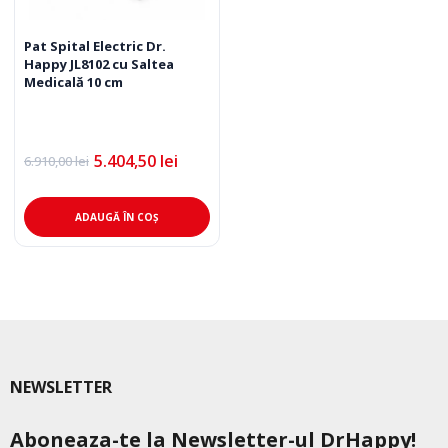
Pat Spital Electric Dr.
Happy JL8102 cu Saltea
Medicală 10 cm
5.404,50
lei
6.910,00
lei
Prețul
Prețul
inițial
curent
a
este:
fost:
5.404,50 lei.
ADAUGĂ ÎN COȘ
6.910,00 lei.
NEWSLETTER
Aboneaza-te la Newsletter-ul DrHappy!