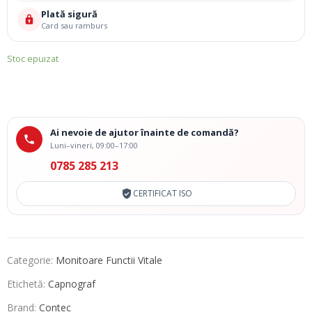
Plată sigură
Card sau ramburs
Stoc epuizat
Ai nevoie de ajutor înainte de comandă?
Luni–vineri, 09:00–17:00
0785 285 213
CERTIFICAT ISO
Categorie:
Monitoare Functii Vitale
Etichetă:
Capnograf
Brand:
Contec