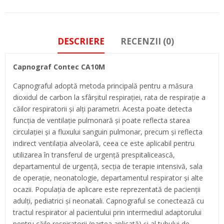
DESCRIERE
RECENZII (0)
Capnograf Contec CA10M
Capnograful adoptă metoda principală pentru a măsura
dioxidul de carbon la sfârșitul respirației, rata de respirație a
căilor respiratorii și alți parametri. Acesta poate detecta
funcția de ventilație pulmonară și poate reflecta starea
circulației și a fluxului sanguin pulmonar, precum și reflecta
indirect ventilația alveolară, ceea ce este aplicabil pentru
utilizarea în transferul de urgență prespitalicească,
departamentul de urgență, secția de terapie intensivă, sala
de operație, neonatologie, departamentul respirator și alte
ocazii. Populația de aplicare este reprezentată de pacienții
adulți, pediatrici și neonatali. Capnograful se conectează cu
tractul respirator al pacientului prin intermediul adaptorului
pentru căile respiratorii (partea aplicată) și al tubului de