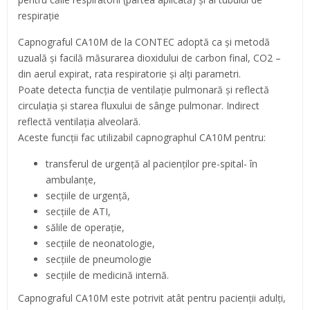
respirație
Capnograful CA10M de la CONTEC adoptă ca și metodă
uzuală și facilă măsurarea dioxidului de carbon final, CO2 –
din aerul expirat, rata respiratorie și alți parametri.
Poate detecta funcția de ventilație pulmonară și reflectă
circulația și starea fluxului de sânge pulmonar. Indirect
reflectă ventilația alveolară.
Aceste funcții fac utilizabil capnographul CA10M pentru:
transferul de urgență al pacienților pre-spital- în
ambulanțe,
secțiile de urgență,
secțiile de ATI,
sălile de operație,
secțiile de neonatologie,
secțiile de pneumologie
secțiile de medicină internă.
Capnograful CA10M este potrivit atât pentru pacienții adulți,