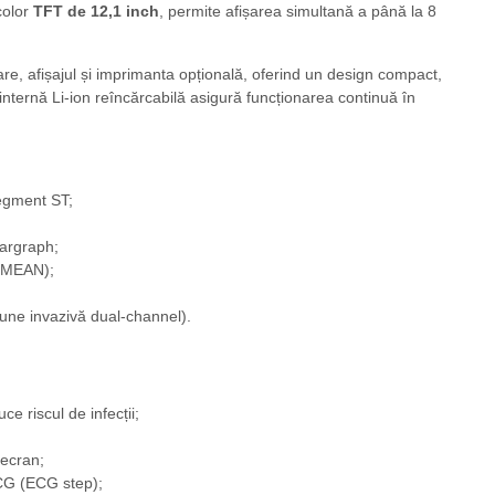
color
TFT de 12,1 inch
, permite afișarea simultană a până la 8
re, afișajul și imprimanta opțională, oferind un design compact,
 internă Li-ion reîncărcabilă asigură funcționarea continuă în
segment ST;
bargraph;
A/MEAN);
une invazivă dual-channel).
ce riscul de infecții;
 ecran;
ECG (ECG step);