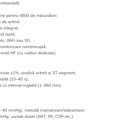
ambientală;
ie pentru 4800 de măsurători;
de aritmii;
e integrat;
ră tastă;
blu, WiFi sau 3G;
monitorizare neîntreruptă;
erență HF (cu cabluri dedicate).
cizie ±1%, analiză aritmii și ST-segment;
bilă (10–40 s);
 interval reglabil (1–960 min);
–40 mmHg), metodă mainstream/sidestream;
Hg, canale duale (ART, PA, CVP etc.).