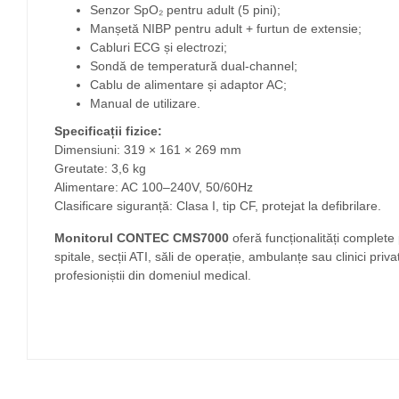
Senzor SpO₂ pentru adult (5 pini);
Manșetă NIBP pentru adult + furtun de extensie;
Cabluri ECG și electrozi;
Sondă de temperatură dual-channel;
Cablu de alimentare și adaptor AC;
Manual de utilizare.
Specificații fizice:
Dimensiuni: 319 × 161 × 269 mm
Greutate: 3,6 kg
Alimentare: AC 100–240V, 50/60Hz
Clasificare siguranță: Clasa I, tip CF, protejat la defibrilare.
Monitorul CONTEC CMS7000
oferă funcționalități complete 
spitale, secții ATI, săli de operație, ambulanțe sau clinici privat
profesioniștii din domeniul medical.