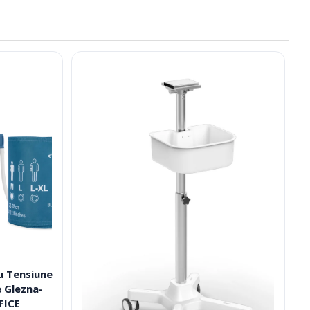
u Tensiune
e Glezna-
FICE