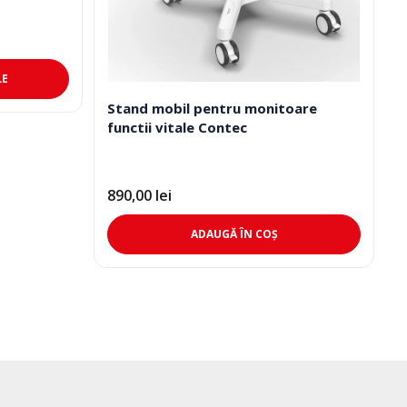
Acest
LE
produs
Stand mobil pentru monitoare
are
functii vitale Contec
mai
multe
variații.
Opțiunile
890,00
lei
pot
ADAUGĂ ÎN COȘ
fi
alese
în
pagina
produsului.