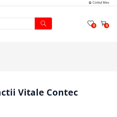
Contul Meu
0
0
Pachete Medicale
Pachete Ingrijire Medicala
Pachete Cardiologie
ctii Vitale Contec