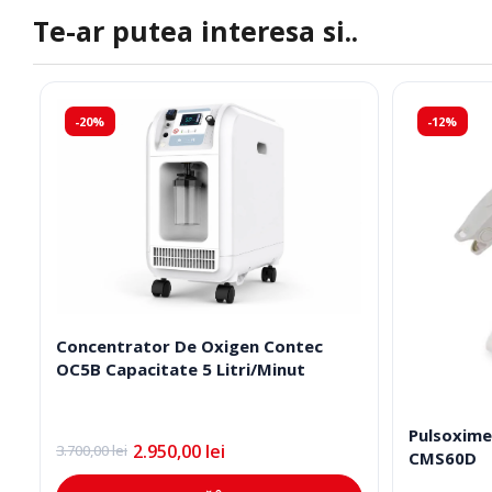
Te-ar putea interesa si..
-20%
-12%
Concentrator De Oxigen Contec
OC5B Capacitate 5 Litri/Minut
Pulsoxime
2.950,00
lei
3.700,00
lei
Prețul
Prețul
CMS60D
inițial
curent