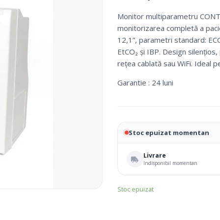
Fotolii Rulante
Monitor multiparametru CONT
Rampe
monitorizarea completă a pacien
Accesorii Dispozitive
12,1”, parametri standard: EC
EtCO₂ și IBP. Design silențios, 
rețea cablată sau WiFi. Ideal pen
Garantie : 24 luni
Stoc epuizat momentan
Livrare
i Reabilitare Medicala
Mobilier Cabinete Medicale
Indisponibil momentan
Stoc epuizat
 Medicale
Ingrijire Corporala