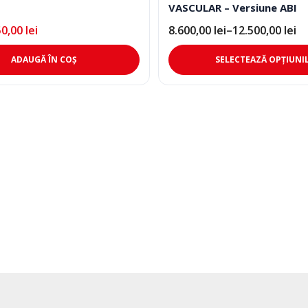
VASCULAR – Versiune ABI
50,00
lei
8.600,00
lei
–
12.500,00
lei
Interval
de
prețuri:
ADAUGĂ ÎN COȘ
SELECTEAZĂ OPȚIUNI
8.600,00 lei
până
la
12.500,00 lei