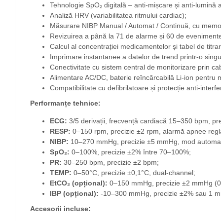
Tehnologie SpO₂ digitală – anti-mișcare și anti-lumină 
Analiză HRV (variabilitatea ritmului cardiac);
Măsurare NIBP Manual / Automat / Continuă, cu memor
Revizuirea a până la 71 de alarme și 60 de evenimente 
Calcul al concentrației medicamentelor și tabel de titrar
Imprimare instantanee a datelor de trend printr-o singu
Conectivitate cu sistem central de monitorizare prin ca
Alimentare AC/DC, baterie reîncărcabilă Li-ion pentru 
Compatibilitate cu defibrilatoare și protecție anti-interf
Performanțe tehnice:
ECG:
3/5 derivații, frecvență cardiacă 15–350 bpm, pre
RESP:
0–150 rpm, precizie ±2 rpm, alarmă apnee regla
NIBP:
10–270 mmHg, precizie ±5 mmHg, mod automat cu
SpO₂:
0–100%, precizie ±2% între 70–100%;
PR:
30–250 bpm, precizie ±2 bpm;
TEMP:
0–50°C, precizie ±0,1°C, dual-channel;
EtCO₂ (opțional):
0–150 mmHg, precizie ±2 mmHg (0
IBP (opțional):
-10–300 mmHg, precizie ±2% sau 1 mm
Accesorii incluse: