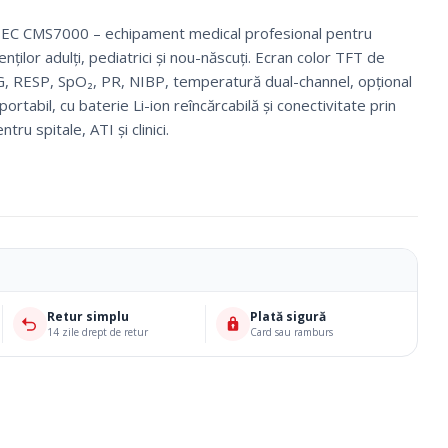
EC CMS7000 – echipament medical profesional pentru
ților adulți, pediatrici și nou-născuți. Ecran color TFT de
G, RESP, SpO₂, PR, NIBP, temperatură dual-channel, opțional
portabil, cu baterie Li-ion reîncărcabilă și conectivitate prin
tru spitale, ATI și clinici.
Retur simplu
Plată sigură
Ciorapi Compresivi
14 zile drept de retur
Card sau ramburs
Cosmetice Biounique