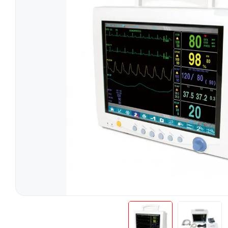
Tratament
Tensiometre
Talonete
Aparate Aerosoli
Unitate Aspiratie
Pulsoximetre
Cantare Digitale
Stetoscoape
Termometre
Pompe de San
Aparate de Masaj
Accesorii
Echipamente Pentru Cabinet/Salon
Recuperare S
Produse Pentru Mama Si Bebe
Consumabile