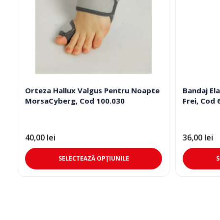
Orteza Hallux Valgus Pentru Noapte
Bandaj Ela
MorsaCyberg, Cod 100.030
Frei, Cod 
40,00
lei
36,00
lei
Acest
SELECTEAZĂ OPȚIUNILE
S
produs
are
mai
multe
variații.