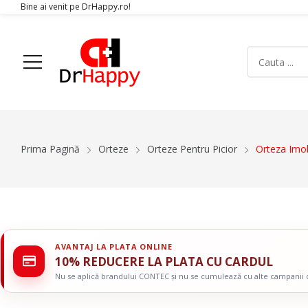
Bine ai venit pe DrHappy.ro!
Acasa
Produse
Despre Noi
Articole
Conta
Prima Pagină
Orteze
Orteze Pentru Picior
Orteza Imob
Aparatura Medicala
Orteze
Glucometre si teste de glicemie
Gulere Cervic
Ecografe
Orteze Pent
Monitoare Functii Vitale
Orteze Pentru
AVANTAJ LA PLATA ONLINE
Electrocardiografe
Orteze Pentr
10% REDUCERE LA PLATA CU CARDUL
Simulatoare
Orteze Pentru
Nu se aplică brandului CONTEC și nu se cumulează cu alte campanii
Electromiografe
Orteze Pentru
Pompe Infuzie
Accesorii Med