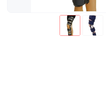
Teste Rapide De Autotestare
Resigilate