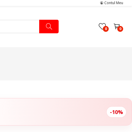
Contul Meu
0
0
Pachete Medicale
Pachete Ingrijire Medicala
Pachete Cardiologie
-10%