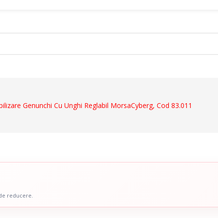
ct
ilizare Genunchi Cu Unghi Reglabil MorsaCyberg, Cod 83.011
Dispozitive De Mers
ale
Cadre De Mers
ru Abdomen
Carje
 Coloana Vertebrala
Bastoane
u Mana
Inaltatoare WC
 Picior
Scaune De Baie
 de reducere.
 Copii
Scaune Cu Toaleta
icale Pentru Recuperare Si
Rolatoare