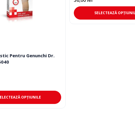
36,00
lei
SELECTEAZĂ OPȚIUNI
stic Pentru Genunchi Dr.
6040
Acest
ELECTEAZĂ OPȚIUNILE
produs
are
mai
multe
variații.