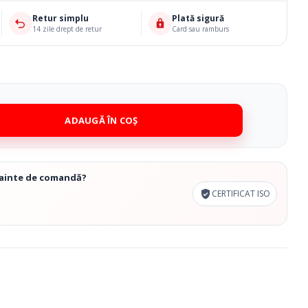
Retur simplu
Plată sigură
14 zile drept de retur
Card sau ramburs
ADAUGĂ ÎN COȘ
înainte de comandă?
CERTIFICAT ISO