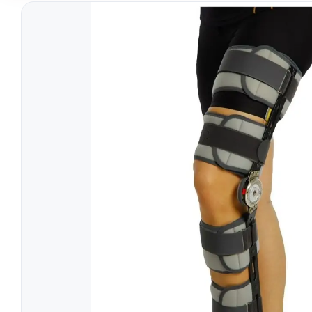
Tratament
Tensiometre
Talonete
Aparate Aerosoli
Unitate Aspiratie
Pulsoximetre
Cantare Digitale
Stetoscoape
Termometre
Pompe de San
Aparate de Masaj
Accesorii
Echipamente Pentru Cabinet/Salon
Recuperare S
Produse Pentru Mama Si Bebe
Consumabile