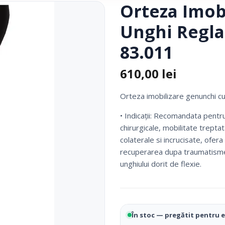
Orteza Imob
Fotolii Rulante
Unghi Regla
Rampe
Accesorii Dispozitive
83.011
610,00
lei
Orteza imobilizare genunchi cu
• Indicaţii: Recomandata pentru
chirurgicale, mobilitate trepta
colaterale si incrucisate, ofera 
recuperarea dupa traumatisme. 
i Reabilitare Medicala
Mobilier Cabinete Medicale
unghiului dorit de flexie.
 Medicale
Ingrijire Corporala
În stoc — pregătit pentru 