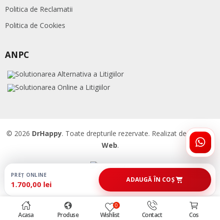
Politica de Reclamatii
Politica de Cookies
ANPC
© 2026
DrHappy
. Toate drepturile rezervate. Realizat de
Accent
Web
.
ÎNTR
DRHA
PREȚ ONLINE
ADAUGĂ ÎN COȘ
1.700,00 lei
0
Acasa
Produse
Wishlist
Contact
Cos