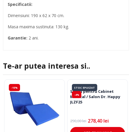
Specificatii:
Dimensiuni: 190 x 62 x 70 cm.
Masa maxima sustinuta: 130 kg.
Garantie:
2 ani.
Te-ar putea interesa si..
-15%
STOC EPUIZAT
Scaun pentru Cabinet
-4%
Medical / Salon Dr. Happy
JLZF25
278,40
lei
290,00
lei
Prețul
Prețul
inițial
curent