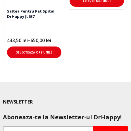
a
este:
CITEȘTE MAI MULT
fost:
278,40 lei.
290,00 lei.
Saltea Pentru Pat Spital
DrHappy JL637
433,50
lei
–
650,00
lei
Interval
de
Acest
prețuri:
SELECTEAZĂ OPȚIUNILE
433,50 lei
produs
până
are
la
mai
650,00 lei
multe
variații.
Opțiunile
pot
NEWSLETTER
fi
alese
Aboneaza-te la Newsletter-ul DrHappy!
în
pagina
produsului.