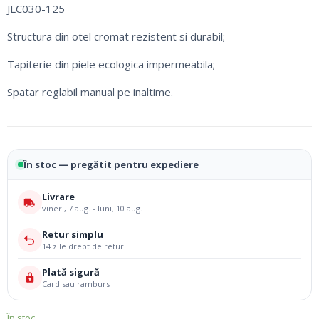
JLC030-125
Structura din otel cromat rezistent si durabil;
Tapiterie din piele ecologica impermeabila;
Spatar reglabil manual pe inaltime.
În stoc — pregătit pentru expediere
Livrare
vineri, 7 aug. - luni, 10 aug.
Retur simplu
14 zile drept de retur
Plată sigură
Card sau ramburs
În stoc