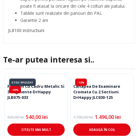
poate fi atasat la oricare din cele 4 colturi ale patului.
Tabliile sunt realizate din panouri din PAL
Garantie 2 ani
JL8100 instructiuni
Te-ar putea interesa si..
STOC EPUIZAT
-12%
Paravan Cu Cadru Metalic Si
Canapea De Examinare
-10%
3 Segmente DrHappy
Cromata Cu 2 Sectiuni
JLB075-033
DrHappy JLC030-125
540,00
lei
1.496,00
lei
600,00
lei
1.700,00
lei
Prețul
Prețul
Prețul
Prețul
inițial
curent
inițial
curent
a
este:
a
este:
CITEȘTE MAI MULT
ADAUGĂ ÎN COȘ
fost:
540,00 lei.
fost:
1.496,00 lei.