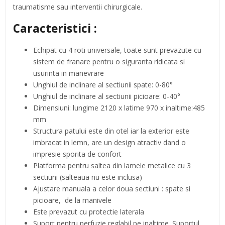
traumatisme sau interventii chirurgicale.
Caracteristici :
Echipat cu 4 roti universale, toate sunt prevazute cu
sistem de franare pentru o siguranta ridicata si
usurinta in manevrare
Unghiul de inclinare al sectiunii spate: 0-80°
Unghiul de inclinare al sectiunii picioare: 0-40°
Dimensiuni: lungime 2120 x latime 970 x inaltime:485
mm
Structura patului este din otel iar la exterior este
imbracat in lemn, are un design atractiv dand o
impresie sporita de confort
Platforma pentru saltea din lamele metalice cu 3
sectiuni (salteaua nu este inclusa)
Ajustare manuala a celor doua sectiuni : spate si
picioare, de la manivele
Este prevazut cu protectie laterala
Suport pentru perfuzie reglabil pe inaltime. Suportul