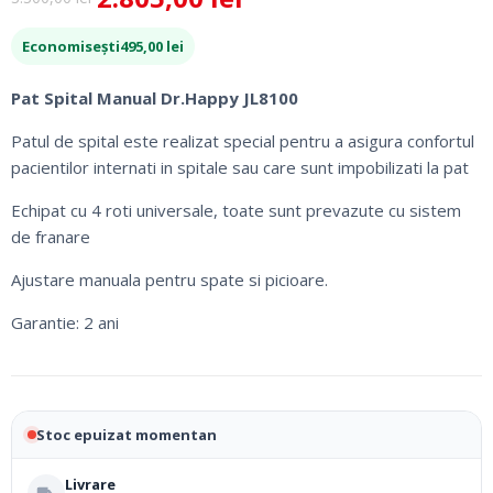
Prețul
Prețul
inițial
curent
Economisești
495,00
lei
a
este:
fost:
2.805,00 lei.
Pat Spital Manual Dr.Happy JL8100
3.300,00 lei.
Patul de spital este realizat special pentru a asigura confortul
pacientilor internati in spitale sau care sunt impobilizati la pat
Echipat cu 4 roti universale, toate sunt prevazute cu sistem
de franare
Ajustare manuala pentru spate si picioare.
Garantie: 2 ani
Stoc epuizat momentan
Livrare