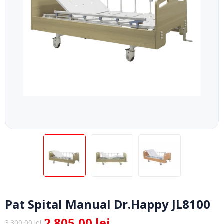
Pat Spital Manual Dr.Happy JL8100
2.805,00
lei
3.300,00
lei