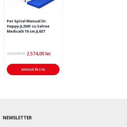
Pat Spital Manual Dr.
Happy JL2561 cu Saltea
Medicală 10 cm JL637
2.574,00
lei
3.210,00
lei
Prețul
Prețul
inițial
curent
a
este:
fost:
2.574,00 lei.
ADAUGĂ ÎN COȘ
3.210,00 lei.
NEWSLETTER