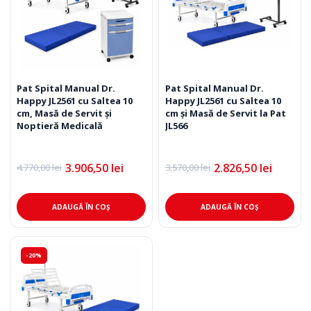
Pat Spital Manual Dr.
Pat Spital Manual Dr.
Happy JL2561 cu Saltea 10
Happy JL2561 cu Saltea 10
cm, Masă de Servit și
cm și Masă de Servit la Pat
Noptieră Medicală
JL566
3.906,50
lei
2.826,50
lei
4.770,00
lei
3.570,00
lei
Prețul
Prețul
Prețul
Prețul
inițial
curent
inițial
curent
a
este:
a
este:
fost:
3.906,50 lei.
fost:
2.826,50 lei.
ADAUGĂ ÎN COȘ
ADAUGĂ ÎN COȘ
4.770,00 lei.
3.570,00 lei.
-20%