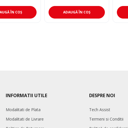
inițial
curent
iniția
cure
a
este:
a
este
.
fost:
340,00 lei.
fost:
382,5
AUGĂ ÎN COȘ
ADAUGĂ ÎN COȘ
.
400,00 lei.
500,0
INFORMATII UTILE
DESPRE NOI
Modalitati de Plata
Tech Assist
Modalitati de Livrare
Termeni si Conditii