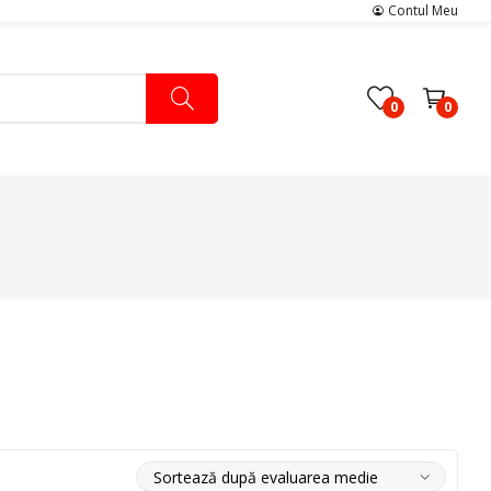
Contul Meu
0
0
Pachete Medicale
Pachete Ingrijire Medicala
Pachete Cardiologie