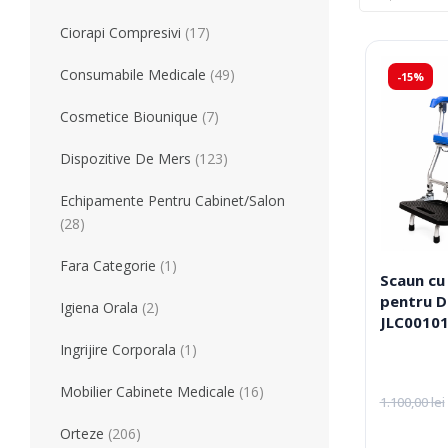
Tratament
Tensiometre
Ciorapi Compresivi
(17)
Talonete
Aparate Aerosoli
Consumabile Medicale
(49)
-15%
Unitate Aspiratie
Pulsoximetre
Cosmetice Biounique
(7)
Cantare Digitale
Dispozitive De Mers
(123)
Stetoscoape
Termometre
Echipamente Pentru Cabinet/Salon
Pompe de San
(28)
Aparate de Masaj
Fara Categorie
(1)
Accesorii
Scaun cu 
pentru D
Igiena Orala
(2)
JLC0010
Echipamente Pentru Cabinet/Salon
Recuperare S
Ingrijire Corporala
(1)
Produse Pentru Mama Si Bebe
Consumabile
Mobilier Cabinete Medicale
(16)
1.100,00
lei
Prețul
Prețul
inițial
curent
Orteze
(206)
a
este: