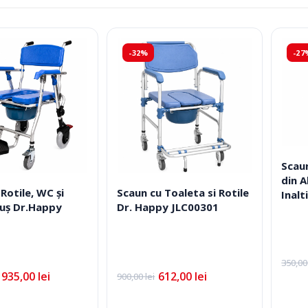
după
Fotolii Rulante
evaluarea
Rampe
medie
-32%
-27
Accesorii Dispozitive
Scau
din A
Rotile, WC și
Scaun cu Toaleta si Rotile
Inalt
uș Dr.Happy
Dr. Happy JLC00301
1
i Reabilitare Medicala
Mobilier Cabinete Medicale
350,0
 Medicale
Ingrijire Corporala
Prețu
Prețu
935,00
lei
612,00
lei
900,00
lei
iniția
cure
Prețul
Prețul
a
este
inițial
curent
fost:
255,0
a
este: