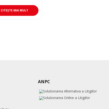
l
nt
:
0 lei.
CITEȘTE MAI MULT
0 lei.
ANPC