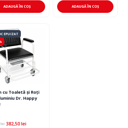
a
este:
0 lei.
fost:
212,50 lei.
ADAUGĂ ÎN COȘ
ADAUGĂ ÎN COȘ
250,00 lei.
C EPUIZAT
%
 cu Toaletă și Roți
luminiu Dr. Happy
3
382,50
lei
0
lei
l
l