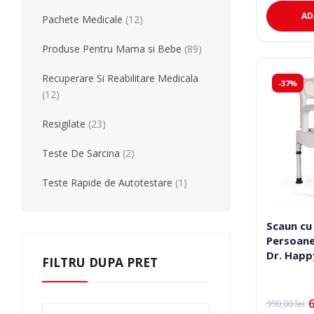
Teste Rapide De Autotestare
Resigilate
fost:
935,00 lei
1.100,00 l
AD
Pachete Medicale
(12)
Produse Pentru Mama si Bebe
(89)
Recuperare Si Reabilitare Medicala
-37%
(12)
Resigilate
(23)
Teste De Sarcina
(2)
Teste Rapide de Autotestare
(1)
Scaun cu
Persoane
Dr. Happ
FILTRU DUPA PRET
990,00
lei
Prețul
Prețul