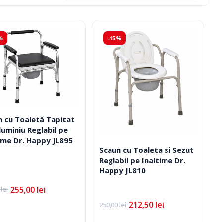
%
-15%
n cu Toaletă Tapitat
luminiu Reglabil pe
ime Dr. Happy JL895
Scaun cu Toaleta si Sezut
Ciorapi Compresivi
Reglabil pe Inaltime Dr.
Happy JL810
255,00
lei
0
lei
Cosmetice Biounique
l
l
l
nt
212,50
lei
250,00
lei
Prețul
Prețul
:
inițial
curent
0 lei.