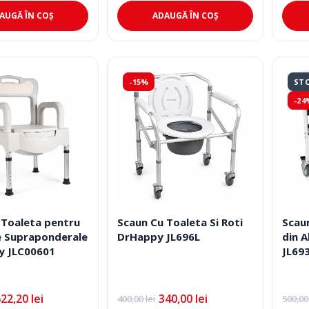
350,0
.
fost:
612,00 lei.
ei.
900,00 lei.
AUGĂ ÎN COȘ
ADAUGĂ ÎN COȘ
-15%
STO
-24
 Toaleta pentru
Scaun Cu Toaleta Si Roti
Scaun
 Supraponderale
DrHappy JL696L
din A
y JLC00601
JL69
622,20
lei
340,00
lei
400,00
lei
500,0
Prețul
Prețul
Prețu
Prețu