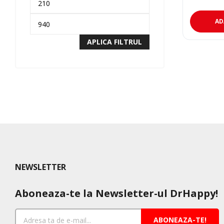
inițial
curent
a
este:
fost:
622,20 lei
AD
990,00 lei
APLICA FILTRUL
NEWSLETTER
Aboneaza-te la Newsletter-ul DrHappy!
ABONEAZA-TE!