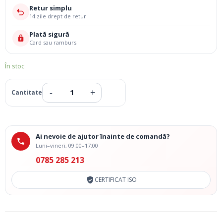
Retur simplu
14 zile drept de retur
Plată sigură
Card sau ramburs
În stoc
Ai nevoie de ajutor înainte de comandă?
Luni–vineri, 09:00–17:00
0785 285 213
CERTIFICAT ISO