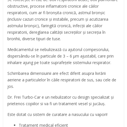
obstructive, procese inflamatorii cronice ale căilor
respiratorii, cum ar fi bronşita cronică, astmul bronşic
(inclusiv cazuri cronice şi instabile, precum şi acutizarea
astmului bronşic), faringită cronică, infecţii ale căilor
respiratorii, dereglarea calităţii secreţiilor şi secreția în
bronhii, diverse tipuri de tuse.
Medicamentul se nebulizează cu ajutorul compesorului,
dispersându-se în particule de 3 – 6 μm ajustabil, care prin
inhalare ajung pe toate suprafețele sistemului respirator.
Schimbarea dimensiuinii are efect diferit asupra livrării
aeriene a particulelor în căile respiratorii de sus, sau cele de
jos.
Dr. Frei Turbo-Car e un nebulizator cu design specializat și
prietenos copiilor si va fi un tratament vesel și jucăuș.
Este dotat cu sistem de curatare a nasucului cu vapori!
Tratament medical eficient