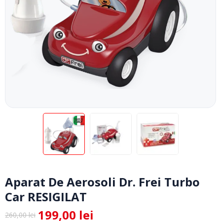
Aparat De Aerosoli Dr. Frei Turbo
Car RESIGILAT
199,00
lei
260,00
lei
Prețul
Prețul