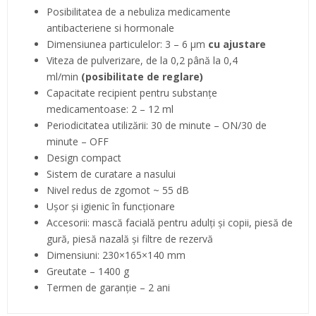
Posibilitatea de a
nebuliza
medicamente
antibacteriene
si hormonale
Dimensiunea particulelor: 3 – 6 μm
cu ajustare
Viteza de pulverizare, de la 0,2 până la 0,4
ml/min
(posibilitate de reglare)
Capacitate recipient pentru substanţe
medicamentoase: 2 – 12 ml
Periodicitatea utilizării: 30 de minute – ON/30 de
minute – OFF
Design compact
Sistem de curatare a nasului
Nivel redus de zgomot ~ 55 dB
Uşor şi igienic în funcţionare
Accesorii: mască facială pentru adulţi şi copii, piesă de
gură, piesă nazală şi filtre de rezervă
Dimensiuni: 230×165×140 mm
Greutate – 1400 g
Termen de garanţie – 2 ani