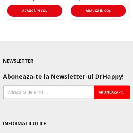
Prețul
Prețul
inițial
curent
a
este:
ADAUGĂ ÎN COȘ
ADAUGĂ ÎN COȘ
fost:
189,00 lei.
269,00 lei.
NEWSLETTER
Aboneaza-te la Newsletter-ul DrHappy!
ABONEAZA-TE!
INFORMATII UTILE