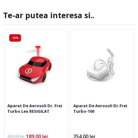
Te-ar putea interesa si..
-30%
Aparat De Aerosoli Dr. Frei
Aparat De Aerosoli Dr.Frei
Turbo Lex RESIGILAT
Turbo-100
189,00
lei
254,00
lei
269,00
lei