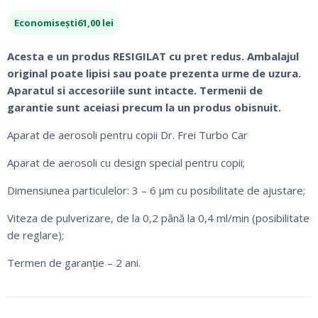
inițial
curent
Economisești
61,00
lei
a
este:
fost:
199,00 lei.
Acesta e un produs RESIGILAT cu pret redus. Ambalajul
260,00 lei.
original poate lipisi sau poate prezenta urme de uzura.
Aparatul si accesoriile sunt intacte. Termenii de
garantie sunt aceiasi precum la un produs obisnuit.
Aparat de aerosoli pentru copii Dr. Frei Turbo Car
Aparat de aerosoli cu design special pentru copii;
Dimensiunea particulelor: 3 – 6 μm cu posibilitate de ajustare;
Viteza de pulverizare, de la 0,2 până la 0,4 ml/min (posibilitate
de reglare);
Termen de garanţie – 2 ani.