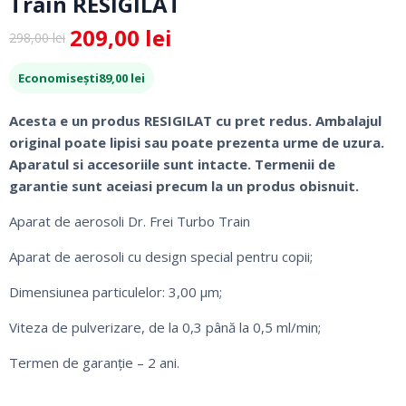
Train RESIGILAT
209,00
lei
298,00
lei
Prețul
Prețul
inițial
curent
Economisești
89,00
lei
a
este:
fost:
209,00 lei.
Acesta e un produs RESIGILAT cu pret redus. Ambalajul
298,00 lei.
original poate lipisi sau poate prezenta urme de uzura.
Aparatul si accesoriile sunt intacte. Termenii de
garantie sunt aceiasi precum la un produs obisnuit.
Aparat de aerosoli Dr. Frei Turbo Train
Aparat de aerosoli cu design special pentru copii;
Dimensiunea particulelor: 3,00 µm;
Viteza de pulverizare, de la 0,3 până la 0,5 ml/min;
Termen de garanţie – 2 ani.