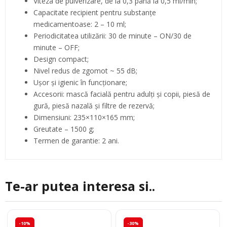
Viteza de pulverizare, de la 0,3 până la 0,5 ml/min;
Capacitate recipient pentru substanţe
medicamentoase: 2 – 10 ml;
Periodicitatea utilizării: 30 de minute – ON/30 de
minute – OFF;
Design compact;
Nivel redus de zgomot ~ 55 dB;
Uşor şi igienic în funcţionare;
Accesorii: mască facială pentru adulţi şi copii, piesă de
gură, piesă nazală şi filtre de rezervă;
Dimensiuni: 235×110×165 mm;
Greutate – 1500 g;
Termen de garantie: 2 ani.
Te-ar putea interesa si..
-10%
-30%