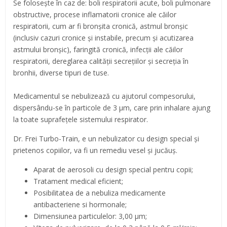
Se foloseşte în caz de: boli respiratorii acute, boli pulmonare
obstructive, procese inflamatorii cronice ale căilor
respiratorii, cum ar fi bronşita cronică, astmul bronşic
(inclusiv cazuri cronice şi instabile, precum şi acutizarea
astmului bronşic), faringită cronică, infecţii ale căilor
respiratorii, dereglarea calităţii secreţiilor şi secreția în
bronhii, diverse tipuri de tuse.
Medicamentul se nebulizează cu ajutorul compesorului,
dispersându-se în particole de 3 µm, care prin inhalare ajung
la toate suprafețele sistemului respirator.
Dr. Frei Turbo-Train, e un nebulizator cu design special și
prietenos copiilor, va fi un remediu vesel și jucăuș.
Aparat de aerosoli cu design special pentru copii;
Tratament medical eficient;
Posibilitatea de a
nebuliza
medicamente
antibacteriene
si hormonale;
Dimensiunea particulelor: 3,00 µm;