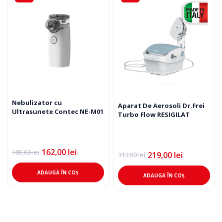
Nebulizator cu
Aparat De Aerosoli Dr.Frei
Ultrasunete Contec NE-M01
Turbo Flow RESIGILAT
162,00
lei
180,00
lei
219,00
lei
Prețul
Prețul
313,00
lei
Prețul
Prețul
inițial
curent
inițial
curent
a
este:
a
este:
ADAUGĂ ÎN COȘ
ADAUGĂ ÎN COȘ
fost:
162,00 lei.
fost:
219,00 lei.
180,00 lei.
313,00 lei.