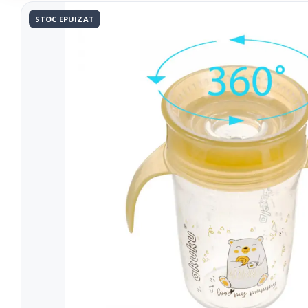
Tratament
Tensiometre
STOC EPUIZAT
Talonete
Aparate Aerosoli
Unitate Aspiratie
Pulsoximetre
Cantare Digitale
Stetoscoape
Termometre
Pompe de San
Aparate de Masaj
Accesorii
Echipamente Pentru Cabinet/Salon
Recuperare S
Produse Pentru Mama Si Bebe
Consumabile