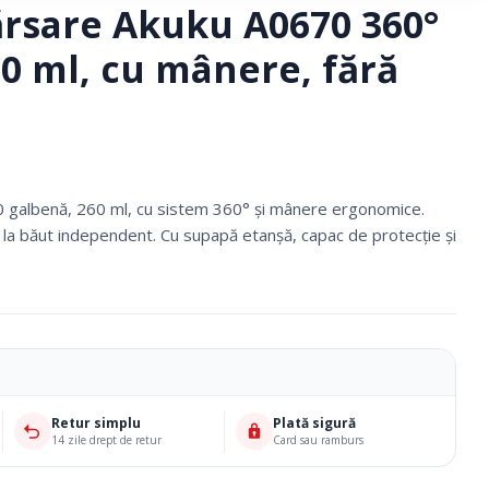
ărsare Akuku A0670 360°
0 ml, cu mânere, fără
 galbenă, 260 ml, cu sistem 360° și mânere ergonomice.
ui la băut independent. Cu supapă etanșă, capac de protecție și
Ciorapi Compresivi
Cosmetice Biounique
Retur simplu
Plată sigură
14 zile drept de retur
Card sau ramburs