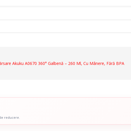
ct
ărsare Akuku A0670 360° Galbenă – 260 Ml, Cu Mânere, Fără BPA
Dispozitive De Mers
ale
Cadre De Mers
ru Abdomen
Carje
 Coloana Vertebrala
Bastoane
u Mana
Inaltatoare WC
 Picior
Scaune De Baie
 de reducere.
 Copii
Scaune Cu Toaleta
icale Pentru Recuperare Si
Rolatoare