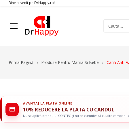
Bine ai venit pe DrHappy.ro!
Acasa
Produse
Despre Noi
Articole
Conta
Prima Pagină
Produse Pentru Mama Si Bebe
Cană Anti-V
Aparatura Medicala
Orteze
Glucometre si teste de glicemie
Gulere Cervic
Ecografe
Orteze Pent
Monitoare Functii Vitale
Orteze Pentru
AVANTAJ LA PLATA ONLINE
Electrocardiografe
Orteze Pentr
10% REDUCERE LA PLATA CU CARDUL
Simulatoare
Orteze Pentru
Nu se aplică brandului CONTEC și nu se cumulează cu alte campanii
Electromiografe
Orteze Pentru
Pompe Infuzie
Accesorii Med