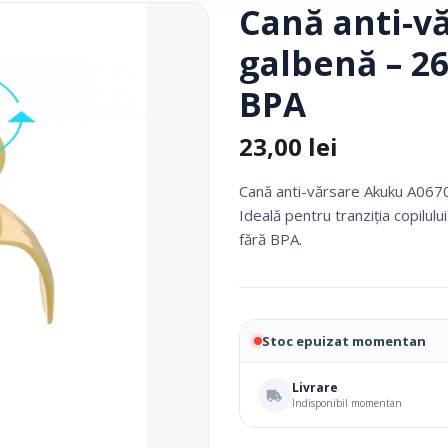
Cană anti-v
Fotolii Rulante
galbenă – 26
Rampe
Accesorii Dispozitive
BPA
23,00
lei
Cană anti-vărsare Akuku A0670
Ideală pentru tranziția copilul
fără BPA.
i Reabilitare Medicala
Mobilier Cabinete Medicale
Stoc epuizat momentan
 Medicale
Ingrijire Corporala
Livrare
Indisponibil momentan