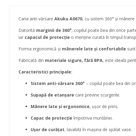
Cana anti-vărsare
Akuku A0670
, cu sistem 360° și mânere c
Datorită
marginii de 360°
, copilul poate bea din orice part
iar
capacul de protecție
o menține curată în timpul transp
Forma ergonomică și
mânerele late și confortabile
sunt 
Fabricată din
materiale sigure, fără BPA
, este ideală pent
Caracteristici principale:
Sistem anti-vărsare 360°
– copilul poate bea din or
Supapă de etanșare
care previne scurgerile.
Mânere late și ergonomice
, ușor de prins.
Capac de protecție
împotriva murdăriei.
Ușor de curățat
, lavabilă în mașina de spălat vase.