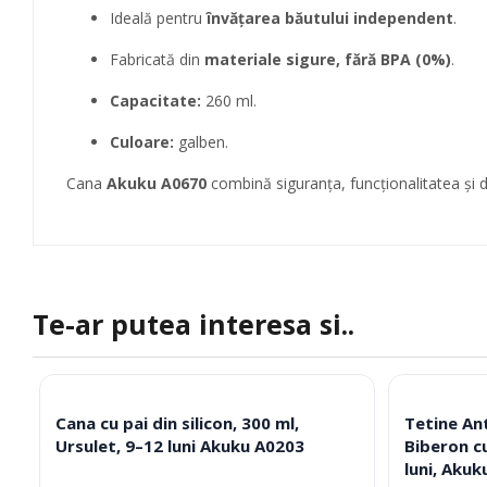
Ideală pentru
învățarea băutului independent
.
Fabricată din
materiale sigure, fără BPA (0%)
.
Capacitate:
260 ml.
Culoare:
galben.
Cana
Akuku A0670
combină siguranța, funcționalitatea și de
Te-ar putea interesa si..
Cana cu pai din silicon, 300 ml,
Tetine Ant
Ursulet, 9–12 luni Akuku A0203
Biberon cu
luni, Aku