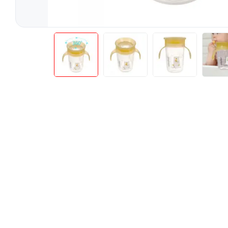
Teste Rapide De Autotestare
Resigilate