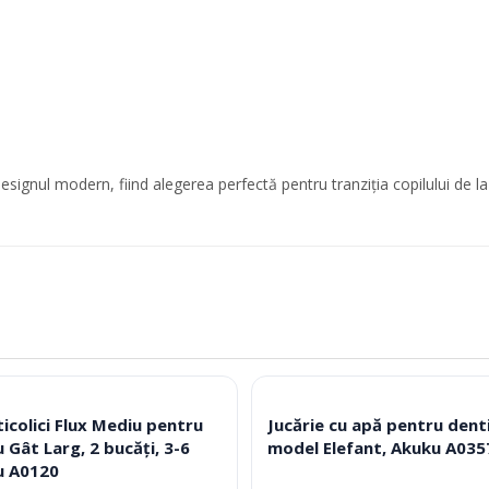
signul modern, fiind alegerea perfectă pentru tranziția copilului de la
icolici Flux Mediu pentru
Jucărie cu apă pentru denti
 Gât Larg, 2 bucăți, 3-6
model Elefant, Akuku A035
ku A0120