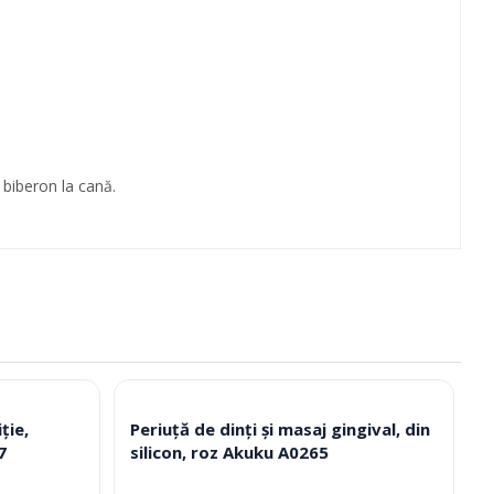
 biberon la cană.
ție,
Periuță de dinți și masaj gingival, din
7
silicon, roz Akuku A0265