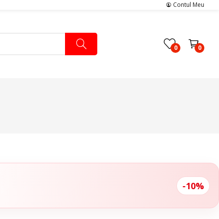
Contul Meu
0
0
Pachete Medicale
Pachete Ingrijire Medicala
Pachete Cardiologie
-10%