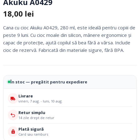
Akuku A0429
18,00
lei
Cana cu cioc Akuku A0429, 280 ml, este ideală pentru copiii de
peste 9 luni. Cu cioc moale din silicon, mânere ergonomice și
capac de protecție, ajută copilul să bea fără a vărsa. Include
cioc de rezervă. Fabricată din materiale sigure, fără BPA.
În stoc — pregătit pentru expediere
Livrare
vineri, 7 aug. - luni, 10 aug.
Retur simplu
14 zile drept de retur
Plată sigură
Card sau ramburs