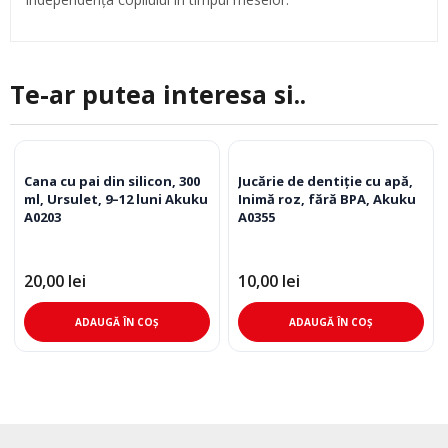
Te-ar putea interesa si..
Cana cu pai din silicon, 300
Jucărie de dentiție cu apă,
ml, Ursulet, 9–12 luni Akuku
Inimă roz, fără BPA, Akuku
A0203
A0355
20,00
lei
10,00
lei
ADAUGĂ ÎN COȘ
ADAUGĂ ÎN COȘ