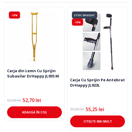
-15%
STOC EPUIZAT
-15%
Carja din Lemn Cu Sprijin
Subaxilar DrHappy JL935 M
Carja Cu Sprijin Pe Antebrat
DrHappy JL923L
52,70
lei
62,00
lei
Prețul
Prețul
inițial
curent
55,25
lei
65,00
lei
Prețul
Prețul
a
este:
ADAUGĂ ÎN COȘ
inițial
curent
fost:
52,70 lei.
a
este:
62,00 lei.
CITEȘTE MAI MULT
fost:
55,25 lei.
65,00 lei.