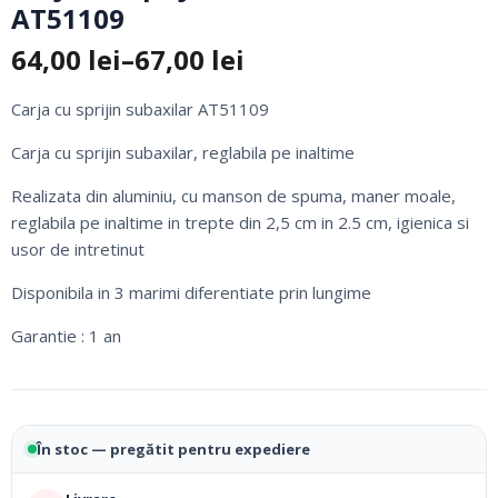
AT51109
64,00
lei
–
67,00
lei
Interval
de
Carja cu sprijin subaxilar AT51109
prețuri:
64,00 lei
Carja cu sprijin subaxilar, reglabila pe inaltime
până
Realizata din aluminiu, cu manson de spuma, maner moale,
la
reglabila pe inaltime in trepte din 2,5 cm in 2.5 cm, igienica si
67,00 lei
usor de intretinut
Disponibila in 3 marimi diferentiate prin lungime
Garantie : 1 an
În stoc — pregătit pentru expediere