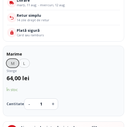
Livrare
marți, 11 aug. - miercuri, 12 aug.
Retur simplu
14 zile drept de retur
Plată sigură
Card sau ramburs
Marime
M
L
Sterge
64,00
lei
În stoc