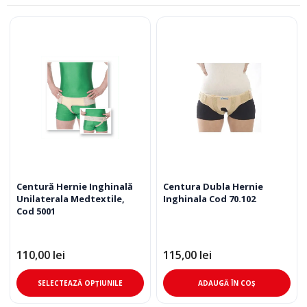
Centură Hernie Inghinală
Centura Dubla Hernie
Unilaterala Medtextile,
Inghinala Cod 70.102
Cod 5001
110,00
lei
115,00
lei
Acest
SELECTEAZĂ OPȚIUNILE
ADAUGĂ ÎN COȘ
produs