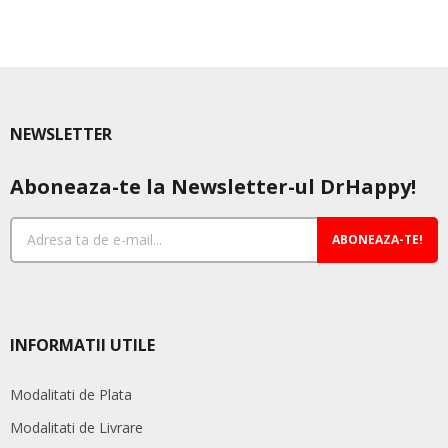
are
mai
multe
variații.
Opțiunile
pot
NEWSLETTER
fi
alese
Aboneaza-te la Newsletter-ul DrHappy!
în
pagina
produsului.
ABONEAZA-TE!
INFORMATII UTILE
Modalitati de Plata
Modalitati de Livrare