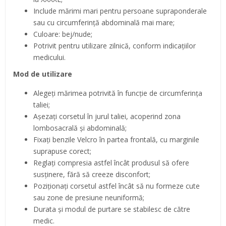
Include mărimi mari pentru persoane supraponderale
sau cu circumferință abdominală mai mare;
Culoare: bej/nude;
Potrivit pentru utilizare zilnică, conform indicațiilor
medicului.
Mod de utilizare
Alegeți mărimea potrivită în funcție de circumferința
taliei;
Așezați corsetul în jurul taliei, acoperind zona
lombosacrală și abdominală;
Fixați benzile Velcro în partea frontală, cu marginile
suprapuse corect;
Reglați compresia astfel încât produsul să ofere
susținere, fără să creeze disconfort;
Poziționați corsetul astfel încât să nu formeze cute
sau zone de presiune neuniformă;
Durata și modul de purtare se stabilesc de către
medic.