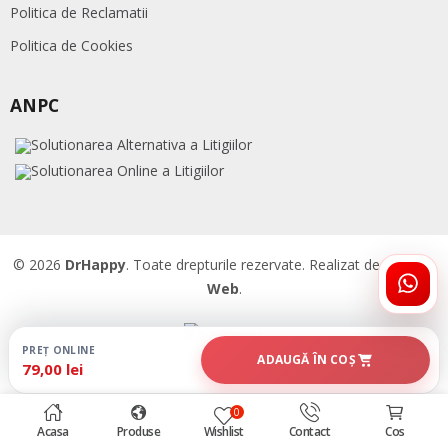
Politica de Reclamatii
Politica de Cookies
ANPC
© 2026
DrHappy
. Toate drepturile rezervate. Realizat de
Accent
Web
.
ÎNTR
DRHA
PREȚ ONLINE
ADAUGĂ ÎN COȘ
79,00 lei
0
Acasa
Produse
Wishlist
Contact
Cos