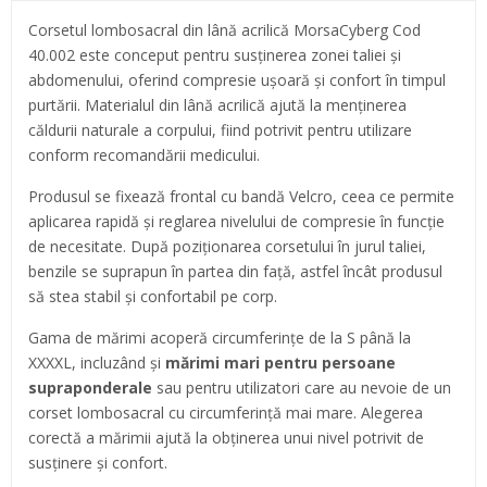
Corsetul lombosacral din lână acrilică MorsaCyberg Cod
40.002 este conceput pentru susținerea zonei taliei și
abdomenului, oferind compresie ușoară și confort în timpul
purtării. Materialul din lână acrilică ajută la menținerea
căldurii naturale a corpului, fiind potrivit pentru utilizare
conform recomandării medicului.
Produsul se fixează frontal cu bandă Velcro, ceea ce permite
aplicarea rapidă și reglarea nivelului de compresie în funcție
de necesitate. După poziționarea corsetului în jurul taliei,
benzile se suprapun în partea din față, astfel încât produsul
să stea stabil și confortabil pe corp.
Gama de mărimi acoperă circumferințe de la S până la
XXXXL, incluzând și
mărimi mari pentru persoane
supraponderale
sau pentru utilizatori care au nevoie de un
corset lombosacral cu circumferință mai mare. Alegerea
corectă a mărimii ajută la obținerea unui nivel potrivit de
susținere și confort.