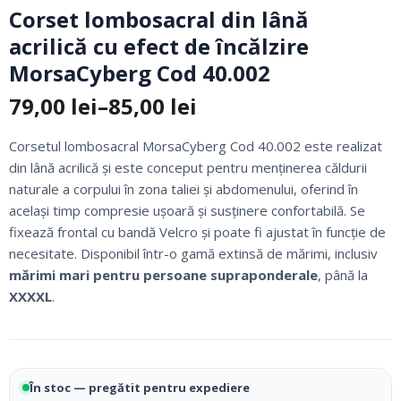
Corset lombosacral din lână
acrilică cu efect de încălzire
MorsaCyberg Cod 40.002
79,00
lei
–
85,00
lei
Interval
de
Corsetul lombosacral MorsaCyberg Cod 40.002 este realizat
prețuri:
din lână acrilică și este conceput pentru menținerea căldurii
79,00 lei
naturale a corpului în zona taliei și abdomenului, oferind în
până
același timp compresie ușoară și susținere confortabilă. Se
la
fixează frontal cu bandă Velcro și poate fi ajustat în funcție de
85,00 lei
necesitate. Disponibil într-o gamă extinsă de mărimi, inclusiv
mărimi mari pentru persoane supraponderale
, până la
XXXXL
.
În stoc — pregătit pentru expediere