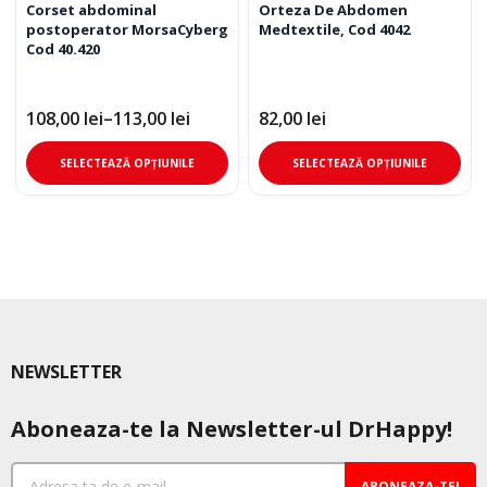
Corset abdominal
Orteza De Abdomen
postoperator MorsaCyberg
Medtextile, Cod 4042
Cod 40.420
108,00
lei
–
113,00
lei
82,00
lei
Interval
de
Acest
Ace
prețuri:
SELECTEAZĂ OPȚIUNILE
SELECTEAZĂ OPȚIUNILE
108,00 lei
produs
pro
până
are
are
la
mai
mai
113,00 lei
multe
mul
variații.
varia
Opțiunile
Opț
pot
pot
fi
fi
NEWSLETTER
alese
ale
în
în
Aboneaza-te la Newsletter-ul DrHappy!
pagina
pag
produsului.
pro
ABONEAZA-TE!