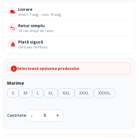
Livrare
vineri, 7 aug. - luni, 10 aug.
Retur simplu
14 zile drept de retur
Plată sigură
Card sau ramburs
Selectează opțiunea produsului
!
Marime
S
M
L
XL
XXL
XXXL
XXXXL