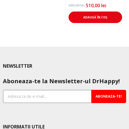
510,00
lei
680,00
lei
Prețul
Prețul
inițial
curent
a
este:
ADAUGĂ ÎN COȘ
fost:
510,00 lei.
680,00 lei.
NEWSLETTER
Aboneaza-te la Newsletter-ul DrHappy!
ABONEAZA-TE!
INFORMATII UTILE