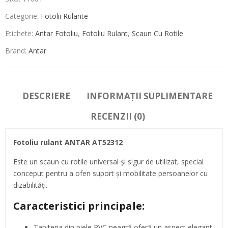
Categorie:
Fotolii Rulante
Etichete:
Antar Fotoliu
,
Fotoliu Rulant
,
Scaun Cu Rotile
Brand:
Antar
DESCRIERE
INFORMAȚII SUPLIMENTARE
RECENZII (0)
Fotoliu rulant ANTAR AT52312
Este un scaun cu rotile universal și sigur de utilizat, special
conceput pentru a oferi suport și mobilitate persoanelor cu
dizabilități.
Caracteristici principale:
Tapiteria din piele PVC neagră oferă un aspect elegant