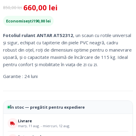
660,00
lei
850,00
lei
Prețul
Prețul
inițial
curent
Economisești
190,00
lei
a
este:
fost:
660,00 lei.
Fotoliul rulant ANTAR AT52312
, un scaun cu rotile universal
850,00 lei.
și sigur, echipat cu tapiterie din piele PVC neagră, cadru
robust din oțel, roți de dimensiuni optime pentru o manevrare
ușoară, și o capacitate maximă de încărcare de 115 kg. Ideal
pentru confort și mobilitate în viața de zi cu zi.
Garantie : 24 luni
În stoc — pregătit pentru expediere
Livrare
marți, 11 aug. - miercuri, 12 aug.