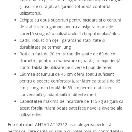
și ușor de curățat, asigurând totodată confortul
utilizatorului.
Echipat cu două suporturi pentru picioare și o centură
de stabilizare a gambei pentru a asigura o poziție
corectă și sigură a utilizatorului în timpul deplasărilor.
Cadru robust din oțel, garantând stabilitate și
durabilitate pe termen lung.
Roți din față de 20 cm și roți din spate de 60 de cm
diametru, pentru o manevrare ușoară și o experiență
confortabilă de utilizare pe diverse tipuri de teren.
Lățimea scaunului de 45 cm oferă spațiu suficient
pentru o ședere confortabilă, iar lățimea totală de 65
cm și lungimea totală de 89 cm permit o utilizare
convenabilă și adaptabilă în diferite medii.
Capacitatea maximă de încărcare de 115 kg asigură că
acest fotoliu rulant poate satisface nevoile diverse ale
utilizatorilor.
Fotoliul rulant ANTAR AT52312 este alegerea perfectă
pentru cei care caută un scaun cu rotile robust, confortabil și