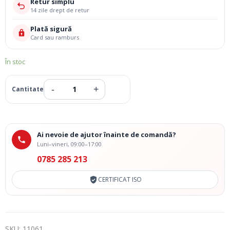
Retur simplu
14 zile drept de retur
Plată sigură
Card sau ramburs
În stoc
Ai nevoie de ajutor înainte de comandă?
Luni–vineri, 09:00–17:00
0785 285 213
CERTIFICAT ISO
SKU:
11061