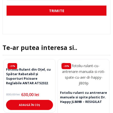
TRIMITE
Te-ar putea interesa si..
-21%
-25%
Fotoliu Rulant din Oțel, cu
Spătar Rabatabil și
Suporturi Picioare
Reglabile ANTAR AT52322
Fotoliu rulant cu antrenare
630,00
lei
800,00
lei
Prețul
Prețul
manuala si spite plastic Dr.
inițial
curent
Happy JL809B – RESIGILAT
a
este:
ADAUGĂ ÎN COȘ
fost:
630,00 lei.
800,00 lei.