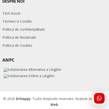
DESPRE NOI
Tech Assist
Termeni si Conditii
Politică de confidențialitate
Politica de Reclamatii
Politica de Cookies
ANPC
© 2026
DrHappy
. Toate drepturile rezervate. Realizat de
Accent
ÎNTR
Web
.
DRHA