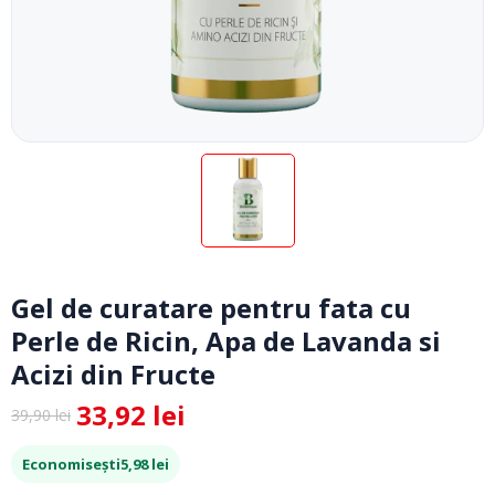
Gel de curatare pentru fata cu
Perle de Ricin, Apa de Lavanda si
Acizi din Fructe
33,92
lei
39,90
lei
Prețul
Prețul
inițial
curent
Economisești
5,98
lei
a
este: