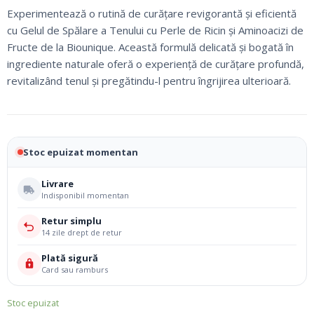
fost:
33,92 lei.
Experimentează o rutină de curățare revigorantă și eficientă
39,90 lei.
cu Gelul de Spălare a Tenului cu Perle de Ricin și Aminoacizi de
Fructe de la Biounique. Această formulă delicată și bogată în
ingrediente naturale oferă o experiență de curățare profundă,
revitalizând tenul și pregătindu-l pentru îngrijirea ulterioară.
Stoc epuizat momentan
Livrare
Indisponibil momentan
Retur simplu
14 zile drept de retur
Plată sigură
Card sau ramburs
Stoc epuizat