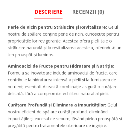
DESCRIERE
RECENZII (0)
Perle de Ricin pentru Strălucire și Revitalizare:
Gelul
nostru de spălare conține perle de ricin, cunoscute pentru
proprietățile lor revigorante. Acestea ofera pielii tale o
strălucire naturală și la revitalizarea acesteia, oferindu-ți un
ten proaspăt și luminos.
Aminoacizi de Fructe pentru Hidratare și Nutriție:
Formula sa inovatoare include aminoacizi de fructe, care
contribuie la hidratarea intensă a pielii și la furnizarea de
nutrienți esențiali. Această combinație asigură o curățare
delicată, fără a compromite echilibrul natural al pielii.
Curățare Profundă și Eliminare a Impurităților:
Gelul
nostru eficient de spălare curăță profund, eliminând
impuritățile și excesul de sebum, lăsând pielea proaspătă și
pregătită pentru tratamentele ulterioare de îngrijire.