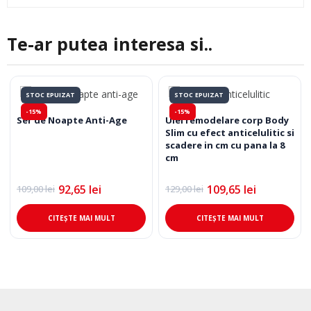
Te-ar putea interesa si..
STOC EPUIZAT
STOC EPUIZAT
-15%
-15%
Ser de Noapte Anti-Age
Ulei remodelare corp Body
Slim cu efect anticelulitic si
scadere in cm cu pana la 8
cm
92,65
lei
109,65
lei
109,00
lei
129,00
lei
Prețul
Prețul
Prețul
Prețul
inițial
curent
inițial
curent
a
este:
a
este:
CITEȘTE MAI MULT
CITEȘTE MAI MULT
fost:
92,65 lei.
fost:
109,65 lei.
109,00 lei.
129,00 lei.