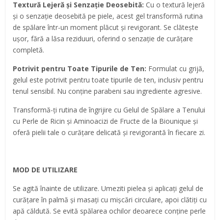
Textură Lejeră și Senzație Deosebită:
Cu o textură lejeră
și o senzație deosebită pe piele, acest gel transformă rutina
de spălare într-un moment plăcut și revigorant. Se clătește
ușor, fără a lăsa reziduuri, oferind o senzație de curățare
completă.
Potrivit pentru Toate Tipurile de Ten:
Formulat cu grijă,
gelul este potrivit pentru toate tipurile de ten, inclusiv pentru
tenul sensibil. Nu conține parabeni sau ingrediente agresive.
Transformă-ți rutina de îngrijire cu Gelul de Spălare a Tenului
cu Perle de Ricin și Aminoacizi de Fructe de la Biounique și
oferă pielii tale o curățare delicată și revigorantă în fiecare zi.
MOD DE UTILIZARE
Se agită înainte de utilizare. Umeziti pielea și aplicați gelul de
curățare în palmă și masați cu mișcări circulare, apoi clătiți cu
apă căldută. Se evită spălarea ochilor deoarece conține perle