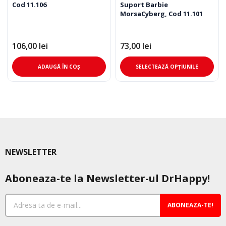
Cod 11.106
Suport Barbie
MorsaCyberg, Cod 11.101
106,00
lei
73,00
lei
Ace
ADAUGĂ ÎN COȘ
SELECTEAZĂ OPȚIUNILE
pro
are
mai
mul
varia
Opț
pot
NEWSLETTER
fi
ale
Aboneaza-te la Newsletter-ul DrHappy!
în
pag
pro
ABONEAZA-TE!