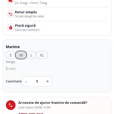
joi, 6 aug. - vineri, 7 aug.
Retur simplu
14 zile drept de retur
Plată sigură
Card sau ramburs
Marime
S
M
L
XL
Sterge
În stoc
Ai nevoie de ajutor înainte de comandă?
Luni–vineri, 09:00–17:00