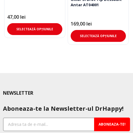
Antar AT04001
47,00
lei
169,00
lei
Acest
SELECTEAZĂ OPȚIUNILE
produs
Ace
SELECTEAZĂ OPȚIUNILE
are
pro
mai
are
multe
mai
variații.
mul
Opțiunile
varia
pot
Opț
fi
pot
alese
fi
NEWSLETTER
în
ale
pagina
în
Aboneaza-te la Newsletter-ul DrHappy!
produsului.
pag
pro
ABONEAZA-TE!