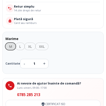
Retur simplu
14 zile drept de retur
Plată sigură
Card sau ramburs
Marime
M
L
XL
XXL
Ai nevoie de ajutor înainte de comandă?
Luni–vineri, 09:00–17:00
0785 285 213
CERTIFICAT ISO