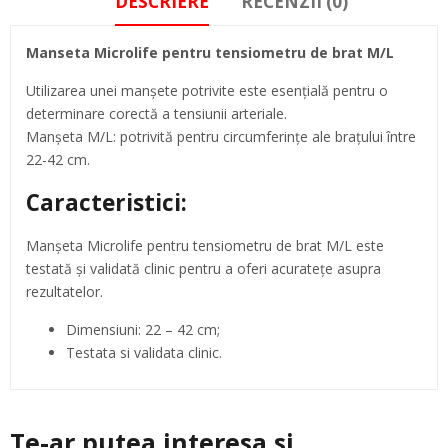
DESCRIERE
RECENZII (0)
Manseta Microlife pentru tensiometru de brat M/L
Utilizarea unei manşete potrivite este esenţială pentru o
determinare corectă a tensiunii arteriale.
Manşeta M/L: potrivită pentru circumferinţe ale braţului între
22-42 cm.
Caracteristici:
Manşeta Microlife pentru tensiometru de brat M/L este
testată şi validată clinic pentru a oferi acurateţe asupra
rezultatelor.
Dimensiuni: 22 – 42 cm;
Testata si validata clinic.
Te-ar putea interesa si..