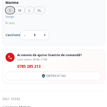
Marime
S
M
L
XL
Sterge
În stoc
Ai nevoie de ajutor înainte de comandă?
Luni–vineri, 09:00–17:00
0785 285 213
CERTIFICAT ISO
SKU:
10342
Categorie:
Manusi