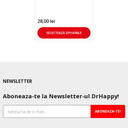
28,00
lei
Acest
SELECTEAZĂ OPȚIUNILE
produs
are
mai
multe
variații.
Opțiunile
pot
NEWSLETTER
fi
alese
Aboneaza-te la Newsletter-ul DrHappy!
în
pagina
produsului.
ABONEAZA-TE!