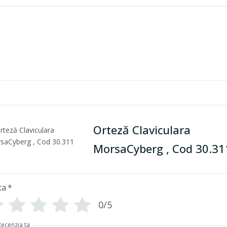
Orteză Claviculara
MorsaCyberg , Cod 30.31
ta
*
0/5
Recenzia ta