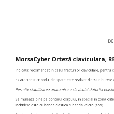
DE
MorsaCyber Orteză claviculara, R
Indicaţii: recomandat in cazul fracturilor claviculare, pentru 
• Caracteristici: padul din spate este realizat dintr-un bure
Permite stabilizarea anatomica a claviculei datorita elastic
Se muleaza bine pe conturul corpului, in special in zona criti
inchidere este cu banda elastica si banda velcro (scai).