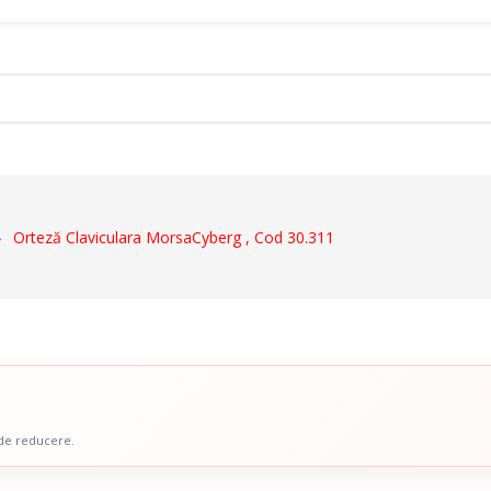
ct
Orteză Claviculara MorsaCyberg , Cod 30.311
Dispozitive De Mers
ale
Cadre De Mers
ru Abdomen
Carje
 Coloana Vertebrala
Bastoane
u Mana
Inaltatoare WC
 Picior
Scaune De Baie
 de reducere.
 Copii
Scaune Cu Toaleta
icale Pentru Recuperare Si
Rolatoare