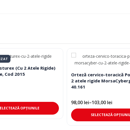
IZAT
sturex (Cu 2 Atele Rigide)
e, Cod 2015
Orteză cervico-toracică P
2 atele rigide MorsaCyber
40.161
98,00
lei
–
103,00
lei
Interval
Acest
ELECTEAZĂ OPȚIUNILE
de
produs
prețuri:
SELECTEAZĂ OPȚIUNI
98,00 lei
are
până
mai
la