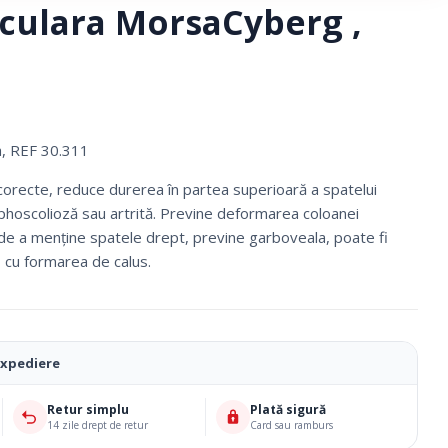
iculara MorsaCyberg ,
a, REF 30.311
 corecte, reduce durerea în partea superioară a spatelui
yphoscolioză sau artrită. Previne deformarea coloanei
de a menţine spatele drept, previne garboveala, poate fi
lă, cu formarea de calus.
Ciorapi Compresivi
expediere
Cosmetice Biounique
Retur simplu
Plată sigură
14 zile drept de retur
Card sau ramburs