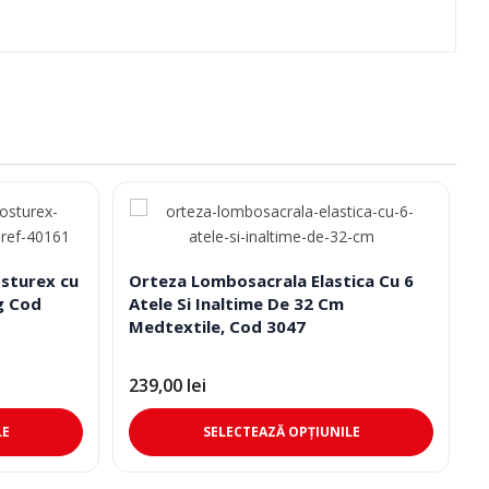
osturex cu
Orteza Lombosacrala Elastica Cu 6
g Cod
Atele Si Inaltime De 32 Cm
Medtextile, Cod 3047
239,00
lei
Acest
Acest
LE
SELECTEAZĂ OPȚIUNILE
produs
produs
are
are