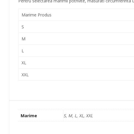
Pentru selectarea marimii potrivite, masurati circumferinta um
Marime Produs
S
M
L
XL
XXL
Marime
S, M, L, XL, XXL