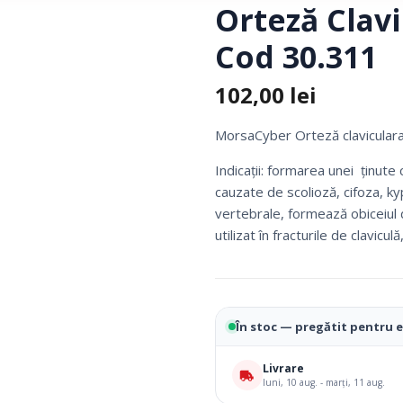
Orteză Clav
Fotolii Rulante
Cod 30.311
Rampe
Accesorii Dispozitive
102,00
lei
MorsaCyber Orteză clavicular
Indicaţii: formarea unei ţinute
cauzate de scolioză, cifoza, k
vertebrale, formează obiceiul 
utilizat în fracturile de clavicu
i Reabilitare Medicala
Mobilier Cabinete Medicale
În stoc — pregătit pentru 
 Medicale
Ingrijire Corporala
Livrare
luni, 10 aug. - marți, 11 aug.