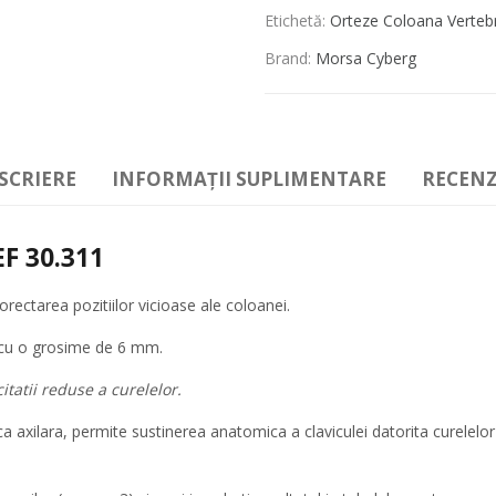
Etichetă:
Orteze Coloana Verteb
Brand:
Morsa Cyberg
SCRIERE
INFORMAȚII SUPLIMENTARE
RECENZI
EF 30.311
corectarea pozitiilor vicioase ale coloanei.
te cu o grosime de 6 mm.
itatii reduse a curelelor.
ca axilara, permite sustinerea anatomica a claviculei datorita curelelor