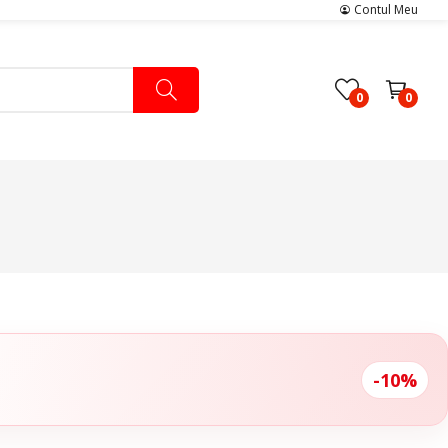
Contul Meu
0
0
Pachete Medicale
Pachete Ingrijire Medicala
Pachete Cardiologie
-10%