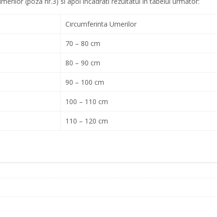
erilor (poza nr.3) si apoi incadrati rezultatul in tabelul urmator:
Circumferinta Umerilor
70 – 80 cm
80 – 90 cm
90 – 100 cm
100 – 110 cm
110 – 120 cm