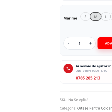
S
M
L
Marime
ADA
Ai nevoie de ajutor 
Luni–vineri, 09:00–17:00
0785 285 213
SKU:
Nu Se Aplică
Categorie:
Orteze Pentru Coloan