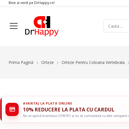
Bine ai venit pe DrHappy.ro!
Acasa
Produse
Despre Noi
Articole
Conta
Prima Pagină
Orteze
Orteze Pentru Coloana Vertebrala
Aparatura Medicala
Orteze
Glucometre si teste de glicemie
Gulere Cervic
Ecografe
Orteze Pent
Monitoare Functii Vitale
Orteze Pentru
AVANTAJ LA PLATA ONLINE
Electrocardiografe
Orteze Pentr
10% REDUCERE LA PLATA CU CARDUL
Simulatoare
Orteze Pentru
Nu se aplică brandului CONTEC și nu se cumulează cu alte campanii
Electromiografe
Orteze Pentru
Pompe Infuzie
Accesorii Med