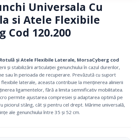
nchi Universala Cu
a si Atele Flexibile
 Cod 120.200
otulă și Atele Flexibile Laterale, MorsaCyberg cod
i și stabilizării articulației genunchiului în cazul durerilor,
liene sau în perioada de recuperare. Prevăzută cu suport
flexibile laterale, aceasta contribuie la menținerea alinierii
ținerea ligamentelor, fără a limita semnificativ mobilitatea.
elcro permite ajustarea compresiei și adaptarea optimă pe
Ciorapi Compresivi
ru piciorul stâng, cât și pentru cel drept. Mărime universală,
țe ale genunchiului între 35 și 52 cm.
Cosmetice Biounique