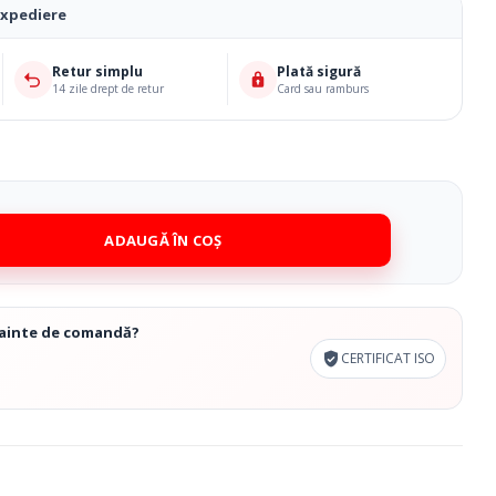
expediere
Retur simplu
Plată sigură
14 zile drept de retur
Card sau ramburs
ADAUGĂ ÎN COȘ
înainte de comandă?
CERTIFICAT ISO