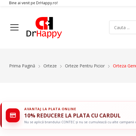
Bine ai venit pe DrHappy.ro!
Acasa
Produse
Despre Noi
Articole
Conta
Prima Pagină
Orteze
Orteze Pentru Picior
Orteza Genu
Aparatura Medicala
Orteze
Glucometre si teste de glicemie
Gulere Cervic
Ecografe
Orteze Pent
Monitoare Functii Vitale
Orteze Pentru
AVANTAJ LA PLATA ONLINE
Electrocardiografe
Orteze Pentr
10% REDUCERE LA PLATA CU CARDUL
Simulatoare
Orteze Pentru
Nu se aplică brandului CONTEC și nu se cumulează cu alte campanii
Electromiografe
Orteze Pentru
Pompe Infuzie
Accesorii Med