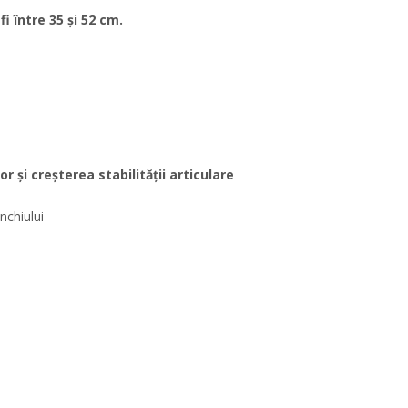
 între 35 și 52 cm.
r și creșterea stabilității articulare
nchiului