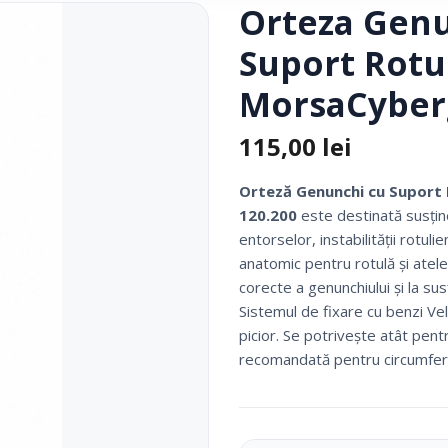
Orteza Genu
Fotolii Rulante
Suport Rotul
Rampe
Accesorii Dispozitive
MorsaCyberg
115,00
lei
Orteză Genunchi cu Suport R
120.200
este destinată susțineri
entorselor, instabilității rotu
anatomic pentru rotulă și atele 
corecte a genunchiului și la sus
Sistemul de fixare cu benzi V
i Reabilitare Medicala
Mobilier Cabinete Medicale
picior. Se potrivește atât pent
recomandată pentru circumferin
 Medicale
Ingrijire Corporala