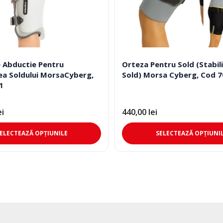
 Abductie Pentru
Orteza Pentru Sold (Stabil
rea Soldului MorsaCyberg,
Sold) Morsa Cyberg, Cod 7
1
ei
440,00
lei
Acest
ELECTEAZĂ OPȚIUNILE
SELECTEAZĂ OPȚIUNI
produs
are
mai
multe
variații.
Opțiunile
pot
fi