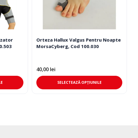
izator
Orteza Hallux Valgus Pentru Noapte
0.503
MorsaCyberg, Cod 100.030
40,00
lei
Acest
Acest
LE
SELECTEAZĂ OPȚIUNILE
produs
produs
are
are
mai
mai
multe
multe
variații.
variații.
Opțiunile
Opțiunil
pot
pot
fi
fi