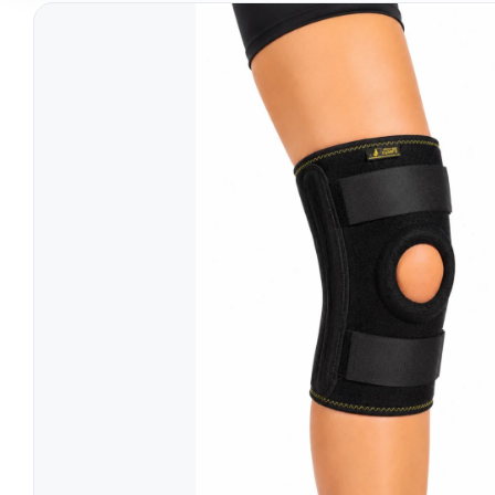
Tratament
Tensiometre
Talonete
Aparate Aerosoli
Unitate Aspiratie
Pulsoximetre
Cantare Digitale
Stetoscoape
Termometre
Pompe de San
Aparate de Masaj
Accesorii
Echipamente Pentru Cabinet/Salon
Recuperare S
Produse Pentru Mama Si Bebe
Consumabile