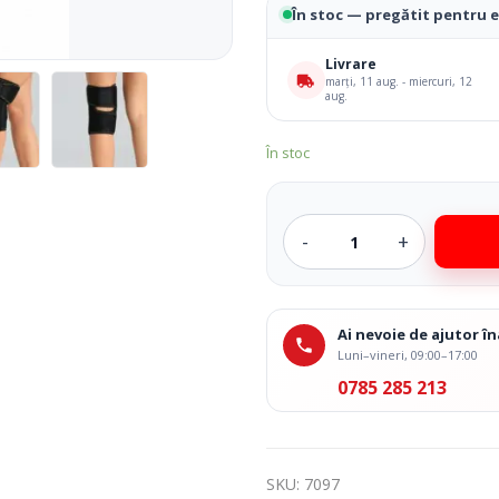
În stoc — pregătit pentru 
Livrare
marți, 11 aug. - miercuri, 12
aug.
În stoc
Ai nevoie de ajutor 
Luni–vineri, 09:00–17:00
0785 285 213
SKU:
7097