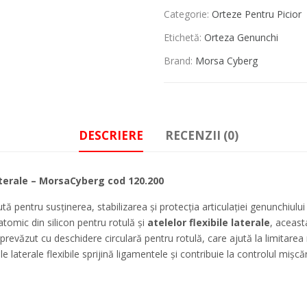
Categorie:
Orteze Pentru Picior
Etichetă:
Orteza Genunchi
Brand:
Morsa Cyberg
DESCRIERE
RECENZII (0)
aterale – MorsaCyberg cod 120.200
tru susținerea, stabilizarea și protecția articulației genunchiului în 
tomic din silicon pentru rotulă și
atelelor flexibile laterale
, aceasta
e prevăzut cu deschidere circulară pentru rotulă, care ajută la limitarea
e laterale flexibile sprijină ligamentele și contribuie la controlul mișcăr