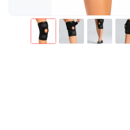
Teste Rapide De Autotestare
Resigilate