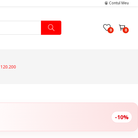
Contul Meu
0
0
 120.200
Pachete Medicale
Pachete Ingrijire Medicala
Pachete Cardiologie
-10%