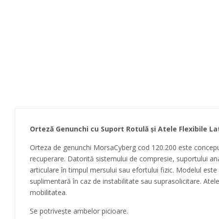
Orteză Genunchi cu Suport Rotulă și Atele Flexibile L
Orteza de genunchi MorsaCyberg cod 120.200 este concepută pen
recuperare. Datorită sistemului de compresie, suportului ana
articulare în timpul mersului sau efortului fizic. Modelul est
suplimentară în caz de instabilitate sau suprasolicitare. Atelel
mobilitatea.
Se potrivește ambelor picioare.