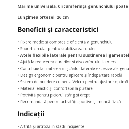
Mărime universală. Circumferința genunchiului poate fi
Lungimea ortezei: 26 cm
Beneficii și caracteristici
• Fixare medie și compresie eficientă a genunchiului
• Suport circular pentru stabilizarea rotulei
•
Atele flexibile laterale pentru susținerea ligamentelo
• Ajută la reducerea durerilor și disconfortului la mers
• Contribuie la limitarea mișcărilor laterale excesive ale genu
• Design ergonomic pentru aplicare și îndepărtare rapidă
• Sistem de prindere cu benzi Velcro pentru ajustare optimă
• Material elastic și confortabil la purtare
• Potrivită pentru piciorul stâng și drept
• Recomandată pentru activități sportive și muncă fizică
Indicații
• Artrită și artroză în stadii incipiente