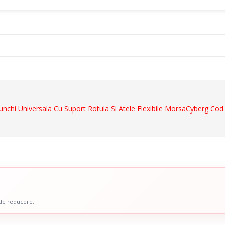
ct
nchi Universala Cu Suport Rotula Si Atele Flexibile MorsaCyberg Cod
Dispozitive De Mers
ale
Cadre De Mers
ru Abdomen
Carje
 Coloana Vertebrala
Bastoane
u Mana
Inaltatoare WC
 Picior
Scaune De Baie
 de reducere.
 Copii
Scaune Cu Toaleta
icale Pentru Recuperare Si
Rolatoare