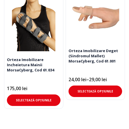
Orteza Imobilizare Deget
(Sindromul Mallet)
Orteza Imobilizare
MorsaCyberg, Cod 61.001
Incheietura Mainii
MorsaCyberg, Cod 61.034
24,00
lei
–
29,00
lei
Interval
de
175,00
lei
Ace
prețuri:
SELECTEAZĂ OPȚIUNILE
24,00 lei
pro
Acest
până
SELECTEAZĂ OPȚIUNILE
are
la
produs
mai
29,00 lei
are
mul
mai
varia
multe
Opț