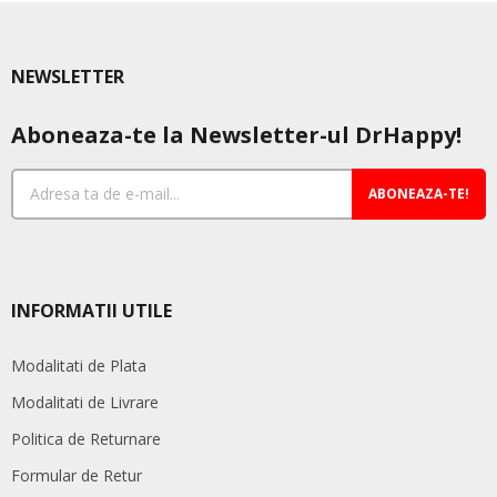
variații.
pot
Opțiunile
fi
pot
ale
NEWSLETTER
fi
în
alese
pag
Aboneaza-te la Newsletter-ul DrHappy!
în
pro
pagina
produsului.
ABONEAZA-TE!
INFORMATII UTILE
Modalitati de Plata
Modalitati de Livrare
Politica de Returnare
Formular de Retur