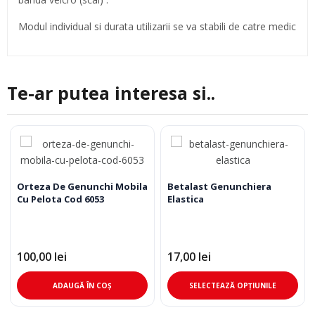
Modul individual si durata utilizarii se va stabili de catre medic
Te-ar putea interesa si..
Orteza De Genunchi Mobila
Betalast Genunchiera
Cu Pelota Cod 6053
Elastica
100,00
lei
17,00
lei
Ace
ADAUGĂ ÎN COȘ
SELECTEAZĂ OPȚIUNILE
pro
are