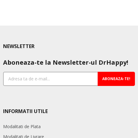
mai
mul
varia
Opț
pot
fi
NEWSLETTER
ale
în
Aboneaza-te la Newsletter-ul DrHappy!
pag
pro
ABONEAZA-TE!
INFORMATII UTILE
Modalitati de Plata
Modalitati de Livrare