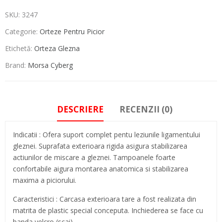
SKU:
3247
Categorie:
Orteze Pentru Picior
Etichetă:
Orteza Glezna
Brand:
Morsa Cyberg
DESCRIERE
RECENZII (0)
Indicatii : Ofera suport complet pentu leziunile ligamentului
gleznei. Suprafata exterioara rigida asigura stabilizarea
actiunilor de miscare a gleznei. Tampoanele foarte
confortabile aigura montarea anatomica si stabilizarea
maxima a piciorului.
Caracteristici : Carcasa exterioara tare a fost realizata din
matrita de plastic special conceputa. Inchiederea se face cu
banda velcro (scai) .