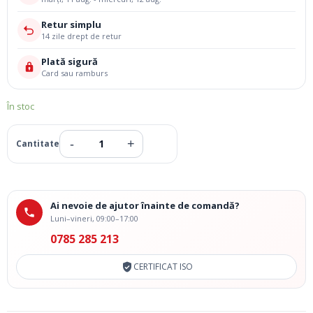
Retur simplu
14 zile drept de retur
Plată sigură
Card sau ramburs
În stoc
Ai nevoie de ajutor înainte de comandă?
Luni–vineri, 09:00–17:00
0785 285 213
CERTIFICAT ISO